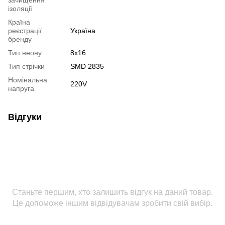
ізоляції
Країна
реєстрації
Україна
бренду
Тип неону
8х16
Тип стрічки
SMD 2835
Номінальна
220V
напруга
Відгуки
Станьте першим, хто залишить відгук на даний товар.
Це допоможе іншим відвідувачам зробити свій вибір.