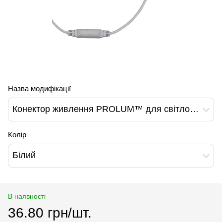
Назва модифікації
Конектор живлення PROLUM™ для світлодіодного неону GL-N, на вулицю - 8х16ММ,100M Max,220V
Колір
Білий
В наявності
36.80 грн/шт.