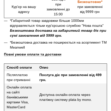
Безкоштовно*
при
Кур'єр на вашу
при замовленні
замовленні до
адресу
від 9999 грн
15:00
*Габаритний товар завдовжки більше 1000мм
відправляється тільки кур'єрською службою "Нова пошта"
Безкоштовна доставка на габаритний товар діє при
сумі замовлення від 5999 грн.
*Безкоштовна доставка не поширюється на асортимент ТМ
Meanwell
Повні умови оплати та доставки
Спосіб оплати
Опис
Післяплатою
Послуга діє при замовленні від 499
при отриманні
грн.
Онлайн оплата
на сайті
Доступна онлайн-оплата через
банківськими
платіжну систему plata by mono.
картами Visa,
MasterCard