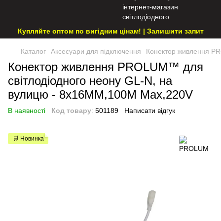
Купляйте оптом по вигідним цінам! | Залишити запит
Каталог
Аксесуари для підключення
Конектор живлення PR
Конектор живлення PROLUM™ для
світлодіодного неону GL-N, на
вулицю - 8х16ММ,100M Max,220V
В наявності
Код товару
:
501189
Написати відгук
🛒 Новинка