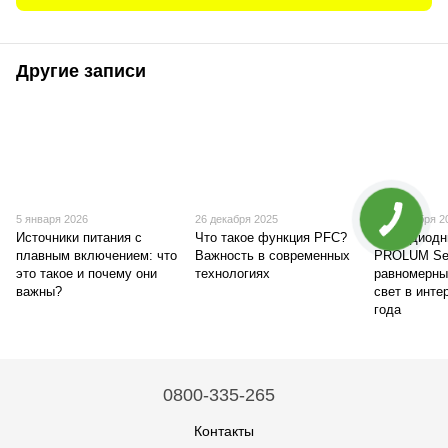
Другие записи
5 января 2026
26 декабря 2025
26 сентября 2
Источники питания с
Что такое функция PFC?
Светодиодн
плавным включением: что
Важность в современных
PROLUM Ser
это такое и почему они
технологиях
равномерны
важны?
свет в инте
года
0800-335-265
Контакты