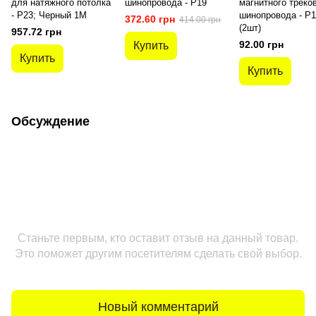
для натяжного потолка
шинопровода - P19
магнитного треко
- P23; Черный 1M
шинопровода - P1
372.60 грн
414.00 грн
(2шт)
957.72 грн
92.00 грн
Купить
Купить
Купить
Обсуждение
Станьте первым, кто оставит отзыв на данный товар.
Это поможет другим посетителям сделать свой выбор.
Новый комментарий