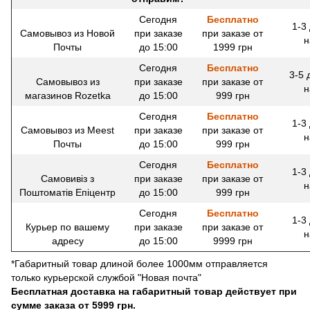
Сегодня
Бесплатно
1-3
Самовывоз из Новой
при заказе
при заказе от
н
Почты
до 15:00
1999 грн
Сегодня
Бесплатно
3-5 
Самовывоз из
при заказе
при заказе от
н
магазинов Rozetka
до 15:00
999 грн
Сегодня
Бесплатно
1-3
Самовывоз из Meest
при заказе
при заказе от
н
Почты
до 15:00
999 грн
Сегодня
Бесплатно
1-3
Самовивіз з
при заказе
при заказе от
н
Поштоматів Епіцентр
до 15:00
999 грн
Сегодня
Бесплатно
1-3
Курьер по вашему
при заказе
при заказе от
н
адресу
до 15:00
9999 грн
*Габаритный товар длиной более 1000мм отправляется
только курьерской службой "Новая почта"
Бесплатная доставка на габаритный товар действует при
сумме заказа от 5999 грн.