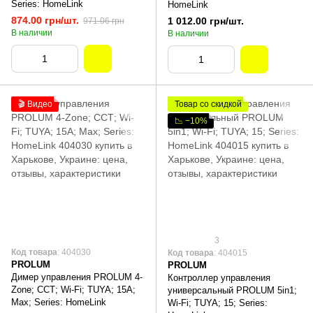
Series: HomeLink
HomeLink
874.00 грн/шт.
1 012.00 грн/шт.
971.06 грн
В наличии
В наличии
🎬 Видео
Товар со скидкой
📉 −10%
3
Код товара
: 404030
Код товара
: 404015
PROLUM
PROLUM
Димер управления PROLUM 4-
Контроллер управления
Zone; ССТ; Wi-Fi; TUYA; 15A;
универсальный PROLUM 5in1;
Max; Series: HomeLink
Wi-Fi; TUYA; 15; Series: