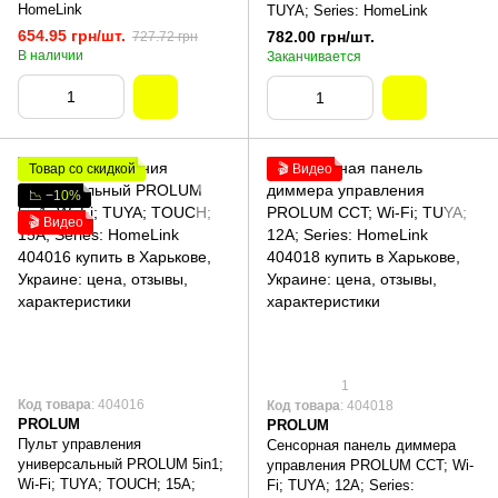
HomeLink
TUYA; Series: HomeLink
654.95 грн/шт.
782.00 грн/шт.
727.72 грн
В наличии
Заканчивается
Товар со скидкой
🎬 Видео
📉 −10%
🎬 Видео
1
Код товара
: 404016
Код товара
: 404018
PROLUM
PROLUM
Пульт управления
Сенсорная панель диммера
универсальный PROLUM 5in1;
управления PROLUM CCT; Wi-
Wi-Fi; TUYA; TOUCH; 15A;
Fi; TUYA; 12A; Series: