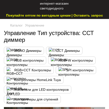
Покупайте оптом по вигодным ценам | Оставить запрос
Каталог
Управление
Управление Тип устройства: ССТ
диммер
MONO Диммеры
CCT Диммеры
RGB контроллеры
RGB+W контроллеры
RGB+CCT Контролеры
SPI контроллеры
Контроллеры HomeLink Tuya
Усилители для LED контроллеров
Контроллеры для ступеней