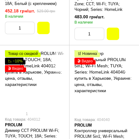
18А; Белый (с креплением)
Zone; ССT; Wi-Fi; TUYA;
Чорний; Series: HomeLink
452.18 грн/шт.
529.00 грн
В наличии
483.00 грн/шт.
В наличии
Товар со скидкой
🛒 Новинка
📉 −10%
🎬 Видео
🎬 Видео
1
Код товара
: 404012
Код товара
: 404040
PROLUM
PROLUM
Диммер CCT PROLUM Wi-Fi;
Контроллер универсальный
TUYA; TOUCH; 18A; Series:
PROLUM 5in1; Wi-Fi Mesh;