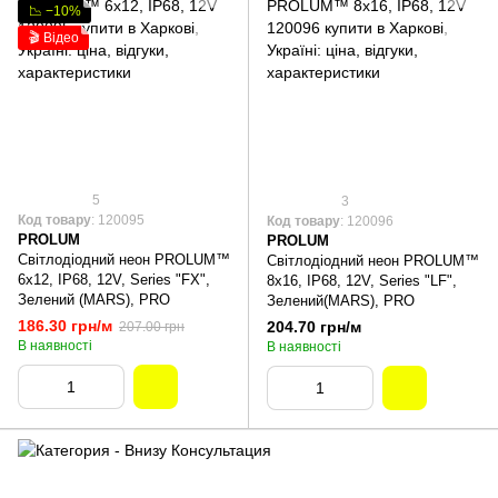
📉 −10%
🎬 Відео
5
3
Код товару
: 120095
Код товару
: 120096
PROLUM
PROLUM
Світлодіодний неон PROLUM™
Світлодіодний неон PROLUM™
6x12, IP68, 12V, Series "FX",
8x16, IP68, 12V, Series "LF",
Зелений (MARS), PRO
Зелений(MARS), PRO
186.30 грн/м
204.70 грн/м
207.00 грн
В наявності
В наявності