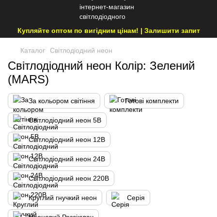
Купляйте оптом по вигідним цінам! | Залишити запит
Каталог
Світлодіодний неон
Світлодіодний неон Колір: Зелений
(MARS)
За кольором світіння
Готові комплекти
Світлодіодний неон 5В
Світлодіодний неон 12В
Світлодіодний неон 24В
Світлодіодний неон 220В
Круглий гнучкий неон
Серія