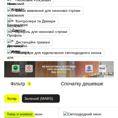
Неоновий Розсіювач
Блоки живлення для неоновоі стрічки
Контролери та Димери
Профіль для неонової стрічки
Дистанційні тримачі
Аксесуари для підключення світлодіодного неона
Фільтр
Спочатку дешевше
1
Колір
Зелений (MARS)
Товар зі знижкою