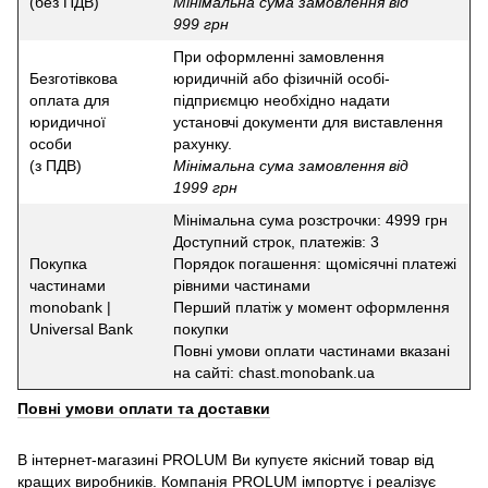
(без ПДВ)
Мінімальна сума замовлення від
999 грн
При оформленні замовлення
Безготівкова
юридичній або фізичній особі-
оплата для
підприємцю необхідно надати
юридичної
установчі документи для виставлення
особи
рахунку.
(з ПДВ)
Мінімальна сума замовлення від
1999 грн
Мінімальна сума розстрочки: 4999 грн
Доступний строк, платежів: 3
Покупка
Порядок погашення: щомісячні платежі
частинами
рівними частинами
monobank |
Перший платіж у момент оформлення
Universal Bank
покупки
Повні умови оплати частинами вказані
на сайті: chast.monobank.ua
Повні умови оплати та доставки
В інтернет-магазині PROLUM Ви купуєте якісний товар від
кращих виробників. Компанія PROLUM імпортує і реалізує