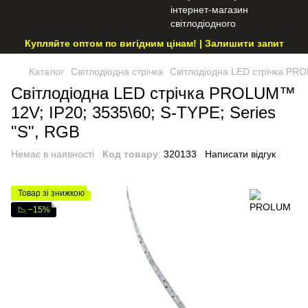
Купляйте оптом по вигідним цінам! | Залишити запит
Каталог
Світлодіодна стрічка
Світлодіодна LED стрічка PRO
Світлодіодна LED стрічка PROLUM™
12V; IP20; 3535\60; S-TYPE; Series
"S", RGB
Немає в наявності
Код товару
:
320133
Написати відгук
Товар зі знижкою
📉 −15%