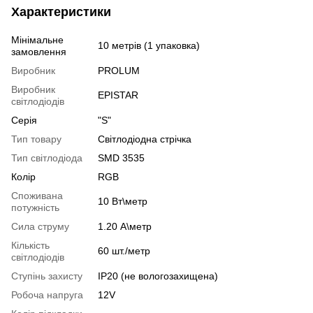
Характеристики
Мінімальне
10 метрів (1 упаковка)
замовлення
Виробник
PROLUM
Виробник
EPISTAR
світлодіодів
Серія
"S"
Тип товару
Світлодіодна стрічка
Тип світлодіода
SMD 3535
Колір
RGB
Споживана
10 Вт\метр
потужність
Сила струму
1.20 А\метр
Кількість
60 шт./метр
світлодіодів
Ступінь захисту
IP20 (не вологозахищена)
Робоча напруга
12V