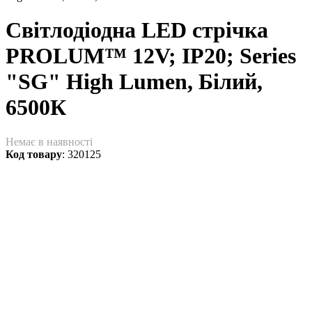
Світлодіодна LED стрічка
PROLUM™ 12V; IP20; Series
"SG" High Lumen, Білий,
6500К
Немає в наявності
Код товару
:
320125