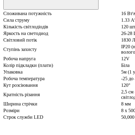
Споживана потужність
16 Вт\
Сила струму
1.33 А
Кількість світлодіодів
120 шт
Яркость на светодиод
26-28 
Світловий потік
1830 
IP20 (
Ступінь захисту
волог
Робоча напруга
12V
Колір підкладки (плати)
Біла
Упаковка
5м (1 
Робоча температура
-25 до
Кут розсіювання
120°
2,5 см 
Кратність різання
світло
Ширина стрічки
8 мм
Розміри
8 х 50
Строк служби LED
50,000