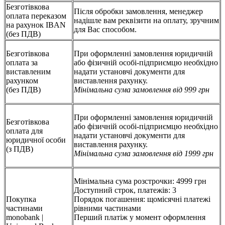
Безготівкова
Після обробки замовлення, менеджер
оплата переказом
надішле вам реквізити на оплату, зручним
на рахунок IBAN
для Вас способом.
(без ПДВ)
Безготівкова
При оформленні замовлення юридичній
оплата за
або фізичній особі-підприємцю необхідно
виставленим
надати установчі документи для
рахунком
виставлення рахунку.
(без ПДВ)
Мінімальна сума замовлення від 999 грн
При оформленні замовлення юридичній
Безготівкова
або фізичній особі-підприємцю необхідно
оплата для
надати установчі документи для
юридичної особи
виставлення рахунку.
(з ПДВ)
Мінімальна сума замовлення від 1999 грн
Мінімальна сума розстрочки: 4999 грн
Доступний строк, платежів: 3
Покупка
Порядок погашення: щомісячні платежі
частинами
рівними частинами
monobank |
Перший платіж у момент оформлення