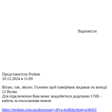
Відповісти
Представитель Prolum
10.12.2024 в 11:09
Вітаю, так, звісно. Головне щоб павербанк видавав на виході
12 Вольт.
Для підключення Вам може знадобитися додатково USB -
кабель за посиланням нижче
https://prolum.com.ua/aksessuary-dlya-podklucheniya/4643/