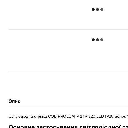
Опис
Світлодіодна стрічка СОВ PROLUM™ 24V 320 LED IP20 Series "S
Основне застосування світлодіодної с