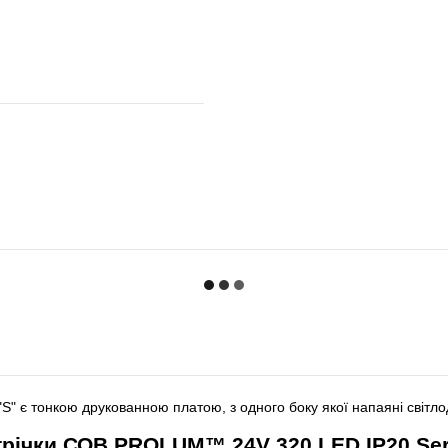
" є тонкою друкованною платою, з одного боку якої напаяні світло
трічки СОВ PROLUM™ 24V 320 LED IP20 Seri