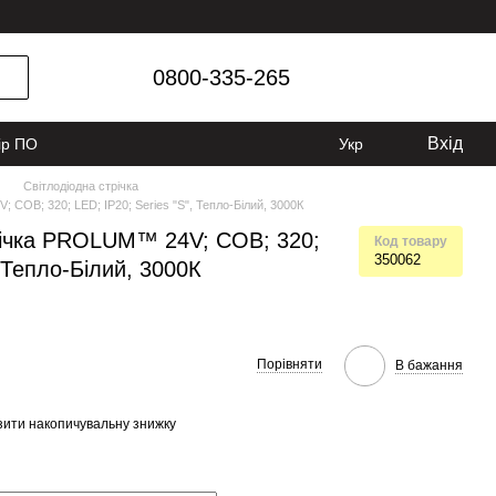
0800-335-265
Вхід
ір ПО
Укр
Світлодіодна стрічка
 СОВ; 320; LED; IP20; Series "S", Тепло-Білий, 3000К
річка PROLUM™ 24V; СОВ; 320;
Код товару
350062
, Тепло-Білий, 3000К
Порівняти
В бажання
ити накопичувальну знижку