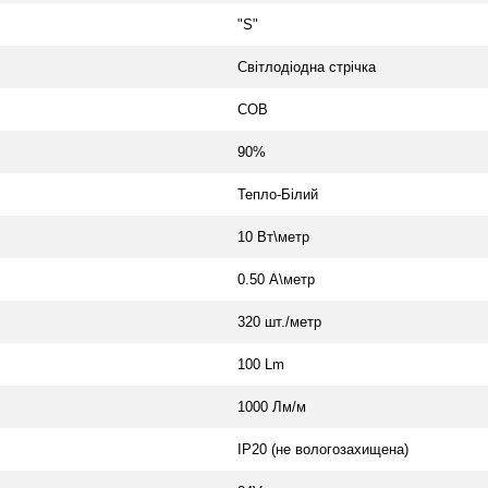
"S"
Світлодіодна стрічка
COB
90%
Тепло-Білий
10 Вт\метр
0.50 А\метр
320 шт./метр
100 Lm
1000 Лм/м
IP20 (не вологозахищена)