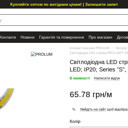
Купляйте оптом по вигідним цінам! | Залишити запит
Контакти
Новини
Гарантія та повернення
Про магазин
Догов
Інтернет-магазин PROLUM
Каталог
Світлодіодна LED стрічка PROLUM™ 24V;
Світлодіодна LED ст
LED; IP20; Series "S"
В наявності
Написати відгук
65.78 грн/м
Увійдіть на сайт
щоб відобраз
%
Колір