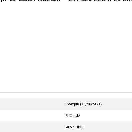
OLUM™ 24V 320 LED IP20 Series "S":
5 метрів (1 упаковка)
PROLUM
SAMSUNG