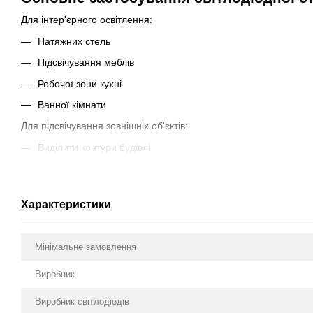
Для інтер'єрного освітлення:
Натяжних стель
Підсвічування меблів
Робочої зони кухні
Ванної кімнати
Для підсвічування зовнішніх об'єктів:
Виділити контури будівлі
Освітлення вітрин, вивісок
Об'єктів реклами
Характеристики
Контурній підсвічування фар
Переваги світлодіодної стрічки СОВ PR
Мінімальне замовлення
Висока якість продукту
Виробник
Відповідність стандартам ROHs, CE
Економія до 90% електроенергії
Виробник світлодіодів