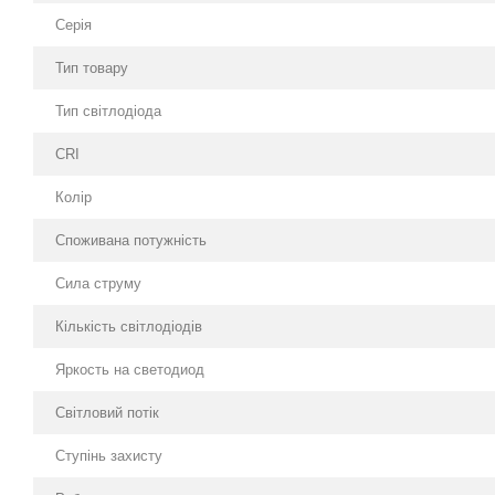
Простота монтажу
Серія
Широкий спектр застосування
Тип товару
Надійність
Тип світлодіода
Доступна вартість
CRI
Колір
Споживана потужність
Сила струму
Кількість світлодіодів
Яркость на светодиод
Світловий потік
Ступінь захисту