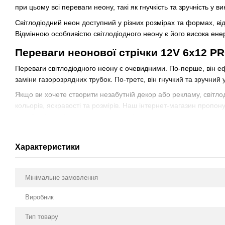
при цьому всі переваги неону, такі як гнучкість та зручність у в
Світлодіодний неон доступний у різних розмірах та формах, від 
Відмінною особливістю світлодіодного неону є його висока ене
Переваги неонової стрічки 12V 6x12 
Переваги світлодіодного неону є очевидними. По-перше, він еф
заміни газорозрядних трубок. По-третє, він гнучкий та зручний
Якщо ви хочете створити незабутній декор або рекламу, світлод
кольорів, яскравості та розмірів. Наш інтернет-магазин пропон
незабутні дизайни за допомогою світлодіодного неону вже сьог
Характеристики
Мінімальне замовлення
Виробник
Тип товару