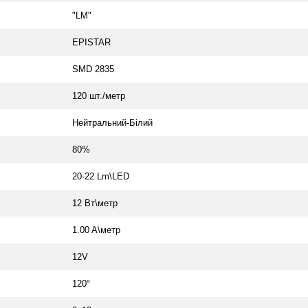
"LM"
EPISTAR
SMD 2835
120 шт./метр
Нейтральний-Білий
80%
20-22 Lm\LED
12 Вт\метр
1.00 A\метр
12V
120°