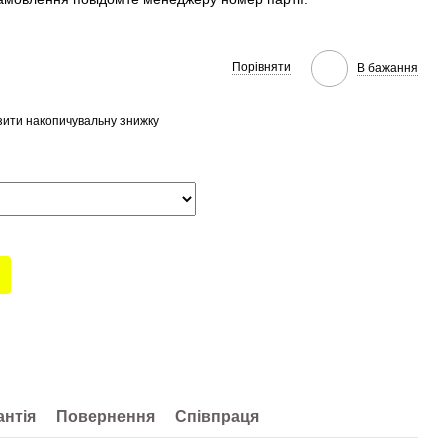
Порівняти
В бажання
ити накопичувальну знижку
антія
Повернення
Співпраця