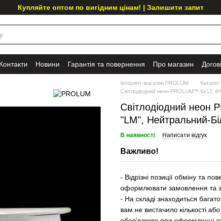
Купляйте оптом по вигідним цінам! | Залишити запит
Контакти
Новини
Гарантія та повернення
Про магазин
Догов
Інтернет-магазин PROLUM
Каталог
Світлодіодний неон PROLUM™ 6x12, IP68
Світлодіодний неон P
"LM", Нейтральний-Б
В наявності
Написати відгук
Важливо!
- Відрізні позиції обміну та 
оформлювати замовлення та за
- На складі знаходиться багато
вам не вистачило кількості або
обов'язково при оформленні з