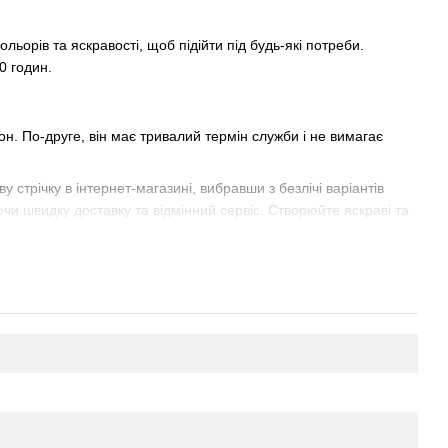
льорів та яскравості, щоб підійти під будь-які потреби.
0 годин.
н. По-друге, він має тривалий термін служби і не вимагає
стрічку в інтернет-магазині, вибравши з безлічі варіантів
чи швидку доставку та відмінний сервіс. Створюйте яскраві та