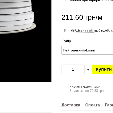
211.60 грн/м
Увійдіть на сайт
щоб відобраз
%
Колір
Купити
м
ПОКУПКА ЧАСТИНАМИ
3 платежі по 70.53 грн
Доставка
Оплата
Гар