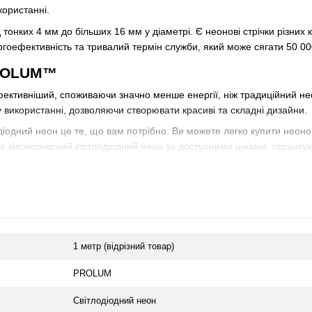
икористанні.
тонких 4 мм до більших 16 мм у діаметрі. Є неонові стрічки різних ко
ргоефективність та тривалий термін служби, який може сягати 50 00
PROLUM™
ективніший, споживаючи значно менше енергії, ніж традиційний нео
 у використанні, дозволяючи створювати красиві та складні дизайни.
іодний неон це те, що вам потрібно. Ви можете легко купити неонову 
ує високоякісний світлодіодний неон за доступними цінами, гарантую
одні!
1 метр (відрізний товар)
PROLUM
Світлодіодний неон