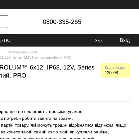
0800-335-265
Вхід
ір ПО
Укр
Світлодіодний неон
, 12V, Series "LM", Нейтральний-Білий, PRO
ROLUM™ 6x12, IP68, 12V, Series
Код товару
120098
ілий, PRO
поверненню не підлягають, просимо уважно
 потреби робити запити на зразки.
 партій товару, які можуть трошки відрізнятися відтінком, якщо
 ви хочете такий самий колір який ви купляли раніше,
амовлення повідомте менеджеру номер партії.