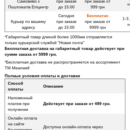
Самовивіз з
при заказе
при заказе от
н
Поштоматів Епіцентр
до 15:00
999 грн
Сегодня
Бесплатно
1-3
Курьер по вашему
при заказе
при заказе от
н
адресу
до 15:00
9999 грн
*Габаритный товар длиной более 1000мм отправляется
только курьерской службой "Новая почта"
Бесплатная доставка на габаритный товар действует при
сумме заказа от 5999 грн.
*Бесплатная доставка не распространяется на ассортимент
ТМ Meanwell
Полные условия оплаты и доставки
Способ
Описание
оплаты
Наложенный
платеж при
Действует при заказе от 499 грн.
получении
Онлайн оплата
на сайте
Доступна онлайн-оплата через
банковскими