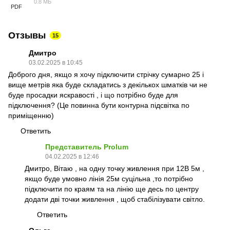
0.8 МБ
PDF
Отзывы
15
Дмитро
03.02.2025 в 10:45
Доброго дня, якщо я хочу підключити стрічку сумарно 25 і
вище метрів яка буде складатись з декількох шматків чи не
буде просадки яскравості , і що потрібно буде для
підключення? (Це повинна бути контурна підсвітка по
приміщенню)
Ответить
Представитель Prolum
04.02.2025 в 12:46
Дмитро, Вітаю , на одну точку живлення при 12В 5м ,
якщо буде умовно лінія 25м суцільна ,то потрібно
підключити по краям та на лінію ще десь по центру
додати дві точки живлення , щоб стабілізувати світло.
Ответить