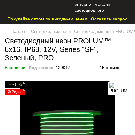
Покупайте оптом по вигодным ценам | Оставить запрос
Каталог
Светодиодный неон
Светодиодный неон PROLUM™ 8
Светодиодный неон PROLUM™
8x16, IP68, 12V, Series "SF",
Зеленый, PRO
В наличии
Код товара
:
120017
15 отзывов
📉 −19%
🎬 Видео