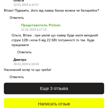
Ольга
22.01.2025 в 10:37
Вітаю! Підкажіть ,його від павер банка можна чи батарейок?
Ответить
Представитель Prolum
22.01.2025 в 17:13
Ольга, Вітаю , при умові що павер буде мати вихідний
струм 12В і хоча б від 22.5Вт потужності то так. буде
працювати
Ответить
Дмитро
26.01.2024 в 18:43
Насичений колір то що треба!
Ответить
Еще 3 отзыва
Написать отзыв