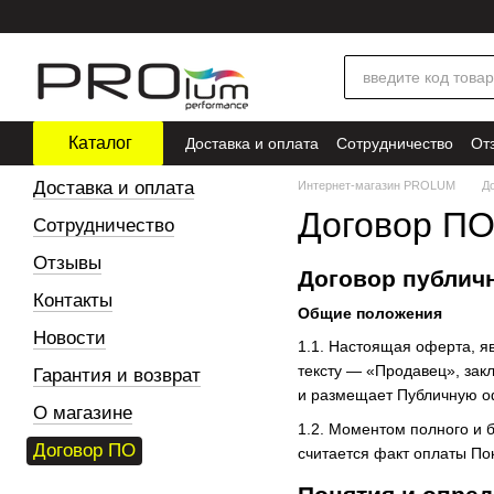
Перейти к основному контенту
Каталог
Доставка и оплата
Сотрудничество
От
Доставка и оплата
Интернет-магазин PROLUM
Д
Договор П
Сотрудничество
Отзывы
Договор публич
Контакты
Общие положения
Новости
1.1. Настоящая оферта, 
тексту — «Продавец», зак
Гарантия и возврат
и размещает Публичную оф
О магазине
1.2. Моментом полного и 
Договор ПО
считается факт оплаты По