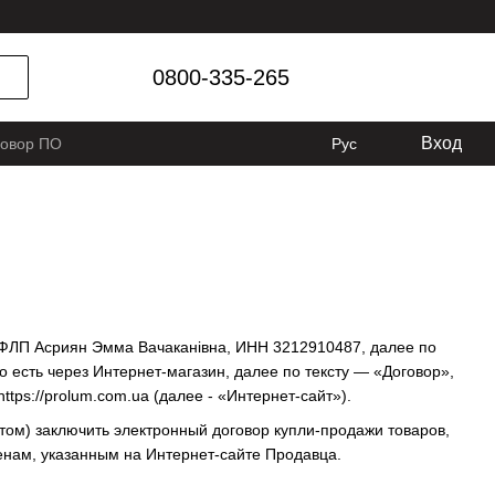
0800-335-265
Вход
говор ПО
Рус
 ФЛП Асриян Эмма Вачаканівна, ИНН 3212910487, далее по
 есть через Интернет-магазин, далее по тексту — «Договор»,
ps://prolum.com.ua (далее - «Интернет-сайт»).
ом) заключить электронный договор купли-продажи товаров,
ценам, указанным на Интернет-сайте Продавца.