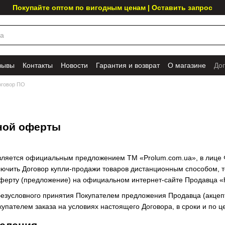
Покупайте оптом по вигодным ценам | Оставить запрос
зывы
Контакты
Новости
Гарантия и возврат
О магазине
До
оговор ПО
О
ной оферты
является официальным предложением ТМ «Prolum.com.ua», в лице
лючить Договор купли-продажи товаров дистанционным способом, то
ерту (предложение) на официальном интернет-сайте Продавца «htt
безусловного принятия Покупателем предложения Продавца (акцепт
купателем заказа на условиях настоящего Договора, в сроки и по 