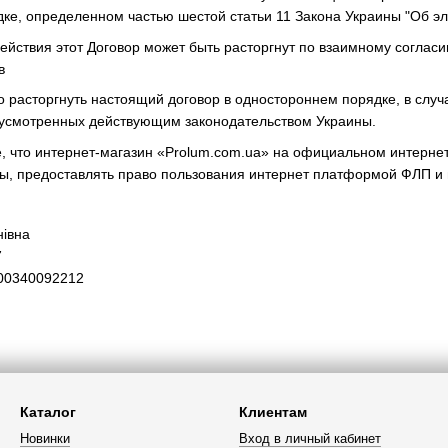
дке, определенном частью шестой статьи 11 Закона Украины "Об э
действия этот Договор может быть расторгнут по взаимному соглас
в
о расторгнуть настоящий договор в одностороннем порядке, в слу
дусмотренных действующим законодательством Украины.
 что интернет-магазин «Prolum.com.ua» на официальном интерне
ы, предоставлять право пользования интернет платформой ФЛП и
івна
7
00340092212
Каталог
Клиентам
Новинки
Вход в личный кабинет