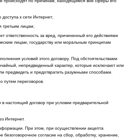
орые происходят по причинам, находящимся вне сферы его
доступа к сети Интернет;
я третьим лицам;
сет ответственность за вред, причиненный его действиями
ическим лицам, государству или моральным принципам
полнения условий этого договору. Под обстоятельствами
чайный, непредвиденный характер, которые исключают или
ли предвидеть и предотвратить разумными способами.
о путем переговоров.
я в настоящий договор при условии предварительной
ез Интернет.
информации. При этом, при осуществлении акцепта
 безоговорочное согласие на сбор, обработку, хранение,