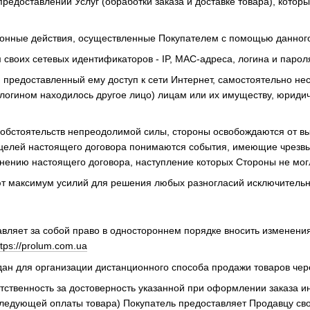
 предоставлении Услуг (обработки заказа и доставке товара), кот
конные действия, осуществленные Покупателем с помощью данного 
 своих сетевых идентификаторов - IP, MAC-адреса, логина и парол
я предоставленный ему доступ к сети Интернет, самостоятельно не
о логином находилось другое лицо) лицам или их имуществу, юрид
я обстоятельств непреодолимой силы, стороны освобождаются от вы
целей настоящего договора понимаются события, имеющие чрезвы
ению настоящего договора, наступление которых Стороны не мог
т максимум усилий для решения любых разногласий исключительн
тавляет за собой право в одностороннем порядке вносить изменени
ttps://prolum.com.ua
здан для организации дистанционного способа продажи товаров чер
ветственность за достоверность указанной при оформлении заказа 
ледующей оплаты товара) Покупатель предоставляет Продавцу свое