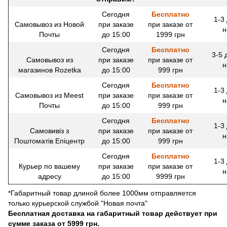
Сегодня
Бесплатно
1-3
Самовывоз из Новой
при заказе
при заказе от
н
Почты
до 15:00
1999 грн
Сегодня
Бесплатно
3-5 
Самовывоз из
при заказе
при заказе от
н
магазинов Rozetka
до 15:00
999 грн
Сегодня
Бесплатно
1-3
Самовывоз из Meest
при заказе
при заказе от
н
Почты
до 15:00
999 грн
Сегодня
Бесплатно
1-3
Самовивіз з
при заказе
при заказе от
н
Поштоматів Епіцентр
до 15:00
999 грн
Сегодня
Бесплатно
1-3
Курьер по вашему
при заказе
при заказе от
н
адресу
до 15:00
9999 грн
*Габаритный товар длиной более 1000мм отправляется
только курьерской службой "Новая почта"
Бесплатная доставка на габаритный товар действует при
сумме заказа от 5999 грн.