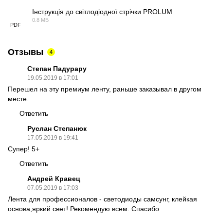
Інструкція до світлодіодної стрічки PROLUM
0.8 МБ
PDF
Отзывы
4
Cтепан Падурару
19.05.2019 в 17:01
Перешел на эту премиум ленту, раньше заказывал в другом
месте.
Ответить
Руслан Степанюк
17.05.2019 в 19:41
Супер! 5+
Ответить
Андрей Кравец
07.05.2019 в 17:03
Лента для профессионалов - светодиоды самсунг, клейкая
основа,яркий свет! Рекомендую всем. Cпасибо