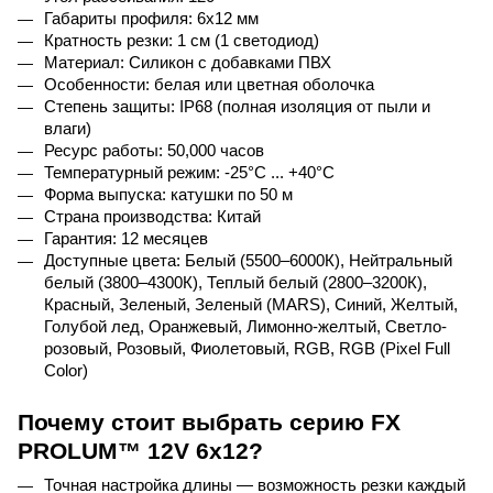
Габариты профиля: 6x12 мм
Кратность резки: 1 см (1 светодиод)
Материал: Силикон с добавками ПВХ
Особенности: белая или цветная оболочка
Степень защиты: 
IP
68 (полная изоляция от пыли и 
влаги)
Ресурс работы: 50,000 часов
Температурный режим: -25°C ... +40°C
Форма выпуска: катушки по 50 м
Страна производства: Китай
Гарантия: 12 месяцев
Доступные цвета: Белый (5500–6000К), Нейтральный 
белый (3800–4300К), Теплый белый (2800–3200К), 
Красный, Зеленый, Зеленый (
MARS
), Синий, Желтый, 
Голубой лед, Оранжевый, Лимонно-желтый, Светло-
розовый, Розовый, Фиолетовый, 
RGB
, 
RGB
 (
Pixel
Full
Color
)
Почему стоит выбрать серию 
FX
PROLUM
™ 12
V
 6
x
12?
Точная настройка длины — возможность резки каждый 