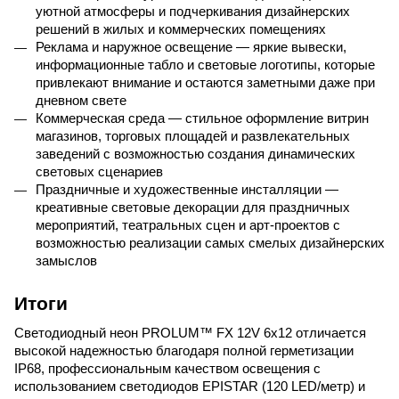
уютной атмосферы и подчеркивания дизайнерских 
решений в жилых и коммерческих помещениях
Реклама и наружное освещение — яркие вывески, 
информационные табло и световые логотипы, которые 
привлекают внимание и остаются заметными даже при 
дневном свете
Коммерческая среда — стильное оформление витрин 
магазинов, торговых площадей и развлекательных 
заведений с возможностью создания динамических 
световых сценариев
Праздничные и художественные инсталляции — 
креативные световые декорации для праздничных 
мероприятий, театральных сцен и арт-проектов с 
возможностью реализации самых смелых дизайнерских 
замыслов
Итоги
Светодиодный неон 
PROLUM
™ 
FX
 12
V
 6
x
12 отличается 
высокой надежностью благодаря полной герметизации 
IP
68, профессиональным качеством освещения с 
использованием светодиодов 
EPISTAR
 (120 
LED
/метр) и 