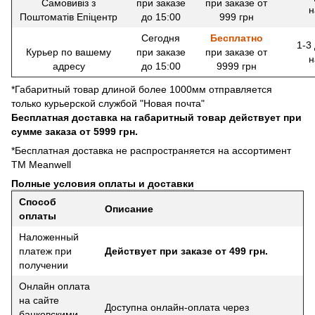
Самовивіз з
при заказе
при заказе от
н
Поштоматів Епіцентр
до 15:00
999 грн
Сегодня
Бесплатно
1-3
Курьер по вашему
при заказе
при заказе от
н
адресу
до 15:00
9999 грн
*Габаритный товар длиной более 1000мм отправляется
только курьерской службой "Новая почта"
Бесплатная доставка на габаритный товар действует при
сумме заказа от 5999 грн.
*Бесплатная доставка не распространяется на ассортимент
ТМ Meanwell
Полные условия оплаты и доставки
Способ
Описание
оплаты
Наложенный
платеж при
Действует при заказе от 499 грн.
получении
Онлайн оплата
на сайте
Доступна онлайн-оплата через
банковскими