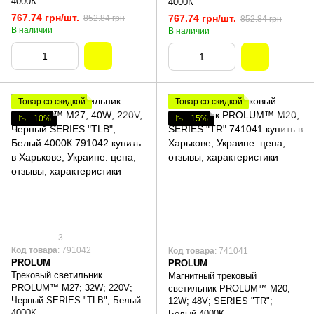
4000К
4000К
767.74 грн/шт.
767.74 грн/шт.
852.84 грн
852.84 грн
В наличии
В наличии
Товар со скидкой
Товар со скидкой
📉 −10%
📉 −15%
3
Код товара
: 791042
Код товара
: 741041
PROLUM
PROLUM
Трековый светильник
Магнитный трековый
PROLUM™ M27; 32W; 220V;
светильник PROLUM™ M20;
Черный SERIES "TLB"; Белый
12W; 48V; SERIES "TR";
4000К
Белый 4000K