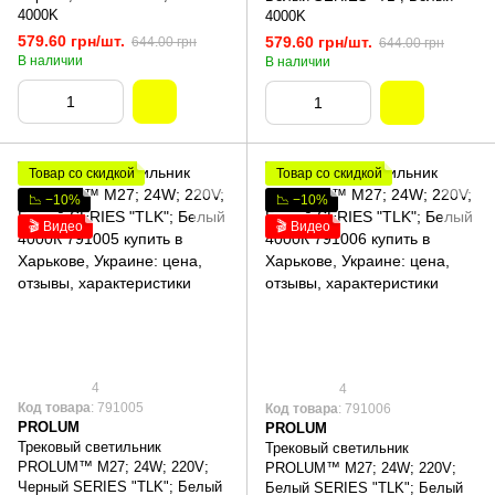
4000K
4000K
579.60 грн/шт.
579.60 грн/шт.
644.00 грн
644.00 грн
В наличии
В наличии
Товар со скидкой
Товар со скидкой
📉 −10%
📉 −10%
🎬 Видео
🎬 Видео
4
4
Код товара
: 791005
Код товара
: 791006
PROLUM
PROLUM
Трековый светильник
Трековый светильник
PROLUM™ M27; 24W; 220V;
PROLUM™ M27; 24W; 220V;
Черный SERIES "TLK"; Белый
Белый SERIES "TLK"; Белый