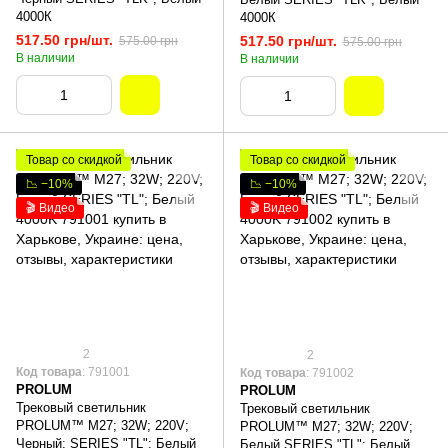
4000К
4000К
517.50 грн/шт.
517.50 грн/шт.
575.00 грн
575.00 грн
В наличии
В наличии
Товар со скидкой
Товар со скидкой
📉 −10%
📉 −10%
🎬 Видео
🎬 Видео
2
2
Код товара
: 791001
Код товара
: 791002
PROLUM
PROLUM
Трековый светильник
Трековый светильник
PROLUM™ M27; 32W; 220V;
PROLUM™ M27; 32W; 220V;
Черный; SERIES "TL"; Белый
Белый SERIES "TL"; Белый