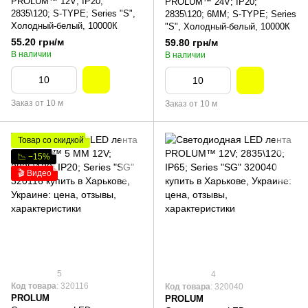
PROLUM™ 12V; IP20;
PROLUM™ 24V; IP20;
2835\120; S-TYPE; Series "S",
2835\120; 6ММ; S-TYPE; Series
Холодный-белый, 10000К
"S", Холодный-белый, 10000К
55.20 грн/м
59.80 грн/м
В наличии
В наличии
Заказ от 10 м
Заказ от 10 м
Товар со скидкой
📉 −15%
🎬 Видео
5
4
Код товара
: 320116
Код товара
: 320040
PROLUM
PROLUM