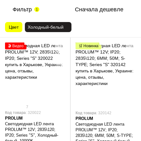
Фильтр
Сначала дешевле
1
Цвет
Холодный-белый
🎬 Видео
🛒 Новинка
7
Код товара
: 320022
Код товара
: 320142
PROLUM
PROLUM
Светодиодная LED лента
Светодиодная LED лента
PROLUM™ 12V; 2835\120;
PROLUM™ 12V; IP20;
IP20; Series "S", Холодный-
2835\120; 6ММ; 50M; S-TYPE;
белый, 10000К