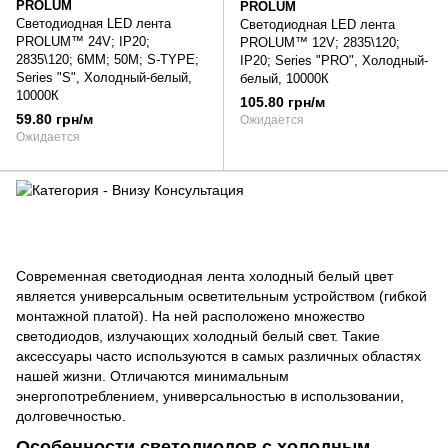
PROLUM
PROLUM
Светодиодная LED лента
Светодиодная LED лента
PROLUM™ 24V; IP20;
PROLUM™ 12V; 2835\120;
2835\120; 6ММ; 50M; S-TYPE;
IP20; Series "PRO", Холодный-
Series "S", Холодный-белый,
белый, 10000К
10000К
105.80 грн/м
59.80 грн/м
Ожидается
Ожидается
Современная светодиодная лента холодный белый цвет
является универсальным осветительным устройством (гибкой
монтажной платой). На ней расположено множество
светодиодов, излучающих холодный белый свет. Такие
аксессуары часто используются в самых различных областях
нашей жизни. Отличаются минимальным
энергопотреблением, универсальностью в использовании,
долговечностью.
Особенности светодиодов с холодным