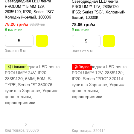
Светодиодная LED лента
Светодиодная LED лента
PROLUM™ 5 ММ 12V;
PROLUM™ 12V; 2835\120;
2835\120; IP20; Series "SG",
IP65; Series "SG", Холодный-
Холодный-белый, 10000К
белый, 10000К
78.20 грн/м
78.66 грн/м
92.00 грн
В наличии
В наличии
Заказ от 5 м
Заказ от 5 м
🛒 Новинка
🎬 Видео
2
7
Код товара
: 350076
Код товара
: 320114