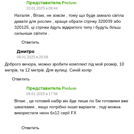
Представитель Prolum
20.01.2025 в 09:44
Наталія , Вітаю, не зовсім , тому що буде замало світла
давати для рослин , краще обрати стрічку 320039 або
320125, ці стрічки йдуть відкритого типу і будуть більш
сильніше світити .
Ответить
Дмитро
09.01.2025 в 20:09
Доброго вечора, можно зробити комплект під мой розмір, 10
метрів, та 12 метрів. Для вулиці. Синій колір
Ответить
Представитель Prolum
09.01.2025 в 17:56
Вітаю , це готовий набір він йде лише по 5м готовими вже
шматками , якщо потрібно іншиі варіанти , тоді можна
використати неон 6х12 серії FX
Ответить