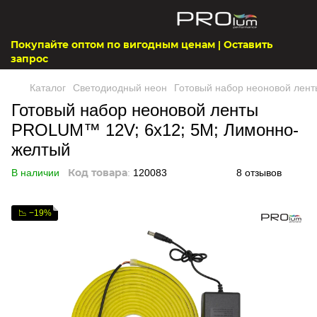
Покупайте оптом по вигодным ценам | Оставить
запрос
Каталог
Светодиодный неон
Готовый набор неоновой лен
Готовый набор неоновой ленты
PROLUM™ 12V; 6x12; 5M; Лимонно-
желтый
В наличии
Код товара
:
120083
8 отзывов
📉 −19%