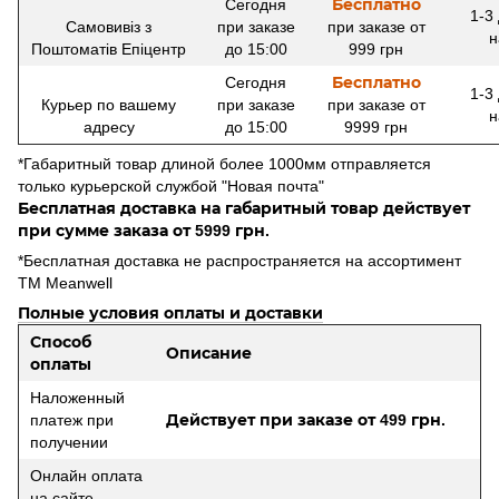
Сегодня
Бесплатно
1-3
Самовивіз з
при заказе
при заказе от
н
Поштоматів Епіцентр
до 15:00
999 грн
Сегодня
Бесплатно
1-3
Курьер по вашему
при заказе
при заказе от
н
адресу
до 15:00
9999 грн
*Габаритный товар длиной более 1000мм отправляется
только курьерской службой "Новая почта"
Бесплатная доставка на габаритный товар действует
при сумме заказа от 5999 грн.
*Бесплатная доставка не распространяется на ассортимент
ТМ Meanwell
Полные условия оплаты и доставки
Способ
Описание
оплаты
Наложенный
платеж при
Действует при заказе от 499 грн.
получении
Онлайн оплата
на сайте