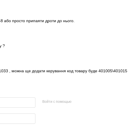
48 або просто припаяти дроти до нього.
у ?
1033 , можна ще додати керування код товару буде 401005\401015
Войти с помощью