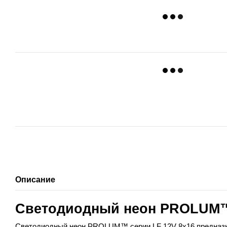
Описание
Светодиодный неон
PROLUM
Светодиодный неон 
PROLUM
™ серии 
LF
 12
V
 8
x