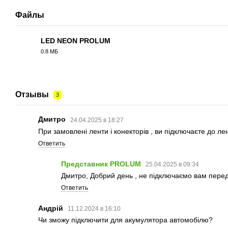
Файлы
LED NEON PROLUM
0.8 МБ
PDF
Отзывы
3
Дмитро
24.04.2025 в 18:27
При замовлені ленти і конекторів , ви підключаєте до л
Ответить
Представник PROLUM
25.04.2025 в 09:34
Дмитро, Добрий день , не підключаємо вам перед 
Ответить
Андрій
11.12.2024 в 16:10
Чи зможу підключити для акумулятора автомобілю?