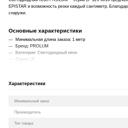
EPISTAR
 и возможность резки каждый сантиметр. Благодаря
снаружи.
Основные характеристики
Минимальная длина заказа: 1 метр
Бренд: PROLUM
Категория: Светодиодный неон
Серия: LF
Светодиоды: EPISTAR
Тип светодиода: SMD 2835
Плотность светодиодов: 120 шт./метр
Характеристики
CRI: ≥80%
Световой поток: 22–24 Lm/LED
Потребляемая мощность: 12 Вт/метр
Минимальный заказ
Сила тока: 1.00 A/метр
Рабочее напряжение: 12V
Производитель
Угол рассеивания света: 120°
Тип товара
Габариты профиля: 8x16 мм