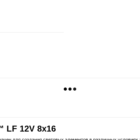
™
LF
12
V
8
x
16