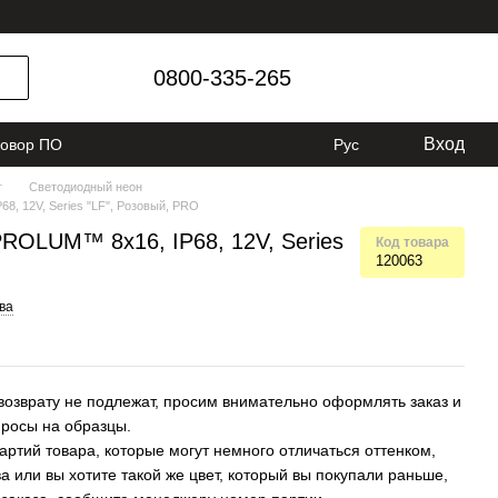
0800-335-265
Вход
говор ПО
Рус
г
Светодиодный неон
, 12V, Series "LF", Розовый, PRO
ROLUM™ 8x16, IP68, 12V, Series
Код товара
120063
ва
возврату не подлежат, просим внимательно оформлять заказ и
просы на образцы.
артий товара, которые могут немного отличаться оттенком,
а или вы хотите такой же цвет, который вы покупали раньше,