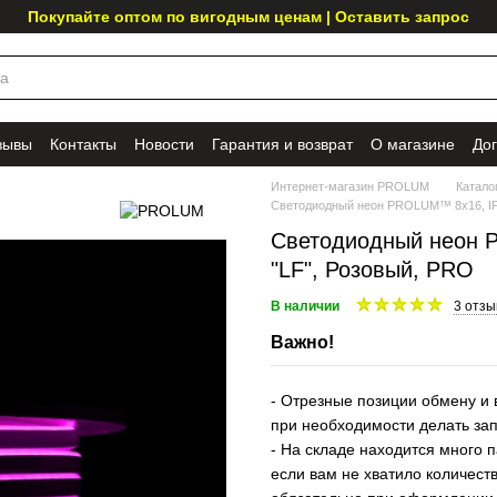
Покупайте оптом по вигодным ценам | Оставить запрос
зывы
Контакты
Новости
Гарантия и возврат
О магазине
До
Интернет-магазин PROLUM
Катало
Светодиодный неон PROLUM™ 8x16, IP68
Светодиодный неон P
"LF", Розовый, PRO
В наличии
3 отзы
Важно!
- Отрезные позиции обмену и 
при необходимости делать за
- На складе находится много п
если вам не хватило количеств