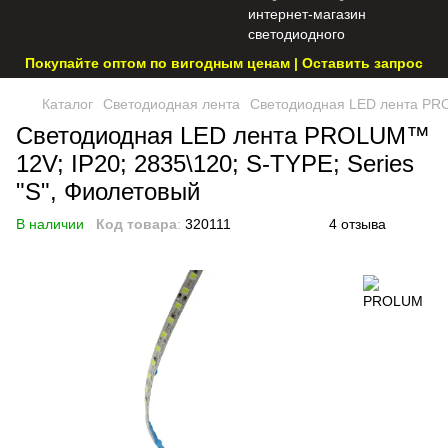
Покупайте оптом по вигодным ценам | Оставить запрос
Каталог
Светодиодная лента
Светодиодная LED лента PROL
Светодиодная LED лента PROLUM™
12V; IP20; 2835\120; S-TYPE; Series
"S", Фиолетовый
В наличии
Код товара
:
320111
4 отзыва