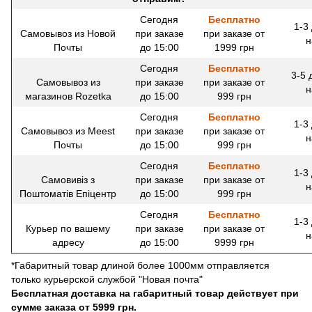
Сегодня
Бесплатно
1-3
Самовывоз из Новой
при заказе
при заказе от
н
Почты
до 15:00
1999 грн
Сегодня
Бесплатно
3-5 
Самовывоз из
при заказе
при заказе от
н
магазинов Rozetka
до 15:00
999 грн
Сегодня
Бесплатно
1-3
Самовывоз из Meest
при заказе
при заказе от
н
Почты
до 15:00
999 грн
Сегодня
Бесплатно
1-3
Самовивіз з
при заказе
при заказе от
н
Поштоматів Епіцентр
до 15:00
999 грн
Сегодня
Бесплатно
1-3
Курьер по вашему
при заказе
при заказе от
н
адресу
до 15:00
9999 грн
*Габаритный товар длиной более 1000мм отправляется
только курьерской службой "Новая почта"
Бесплатная доставка на габаритный товар действует при
сумме заказа от 5999 грн.