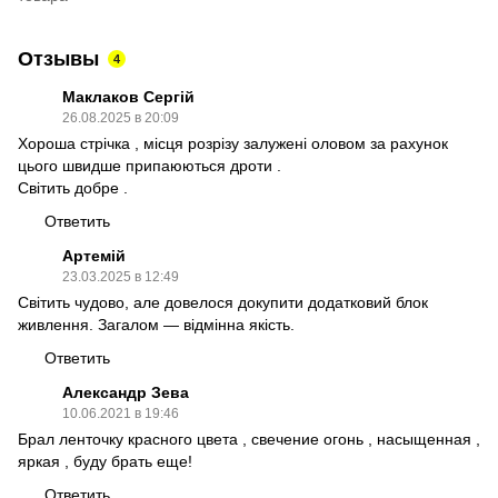
Отзывы
4
Маклаков Сергій
26.08.2025 в 20:09
Хороша стрічка , місця розрізу залужені оловом за рахунок
цього швидше припаюються дроти .
Світить добре .
Ответить
Артемій
23.03.2025 в 12:49
Світить чудово, але довелося докупити додатковий блок
живлення. Загалом — відмінна якість.
Ответить
Александр Зева
10.06.2021 в 19:46
Брал ленточку красного цвета , свечение огонь , насыщенная ,
яркая , буду брать еще!
Ответить