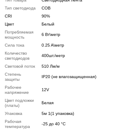
Тип товара
Светодиодная лента
Тип светодиода
COB
CRI
90%
Цвет
Белый
Потребляемая
6 Вт\метр
мощность
Сила тока
0.25 A\метр
Количество
400шт./метр
светодиодов
Световой поток
510 Лм/м
Степень
IP20 (не влагозащищенная)
защиты
Рабочее
12V
напряжение
Цвет подложки
Белая
(платы)
Упаковка
5м 1(1 упаковка)
Рабочая
-25 до 40 °C
температура