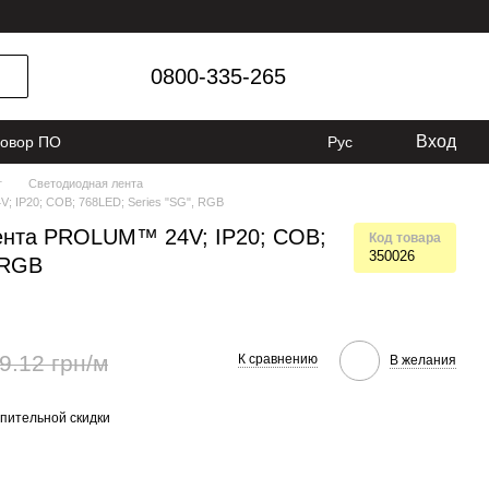
0800-335-265
Вход
говор ПО
Рус
г
Светодиодная лента
 IP20; СОВ; 768LED; Series "SG", RGB
ента PROLUM™ 24V; IP20; СОВ;
Код товара
350026
 RGB
9.12 грн/м
К сравнению
В желания
пительной скидки