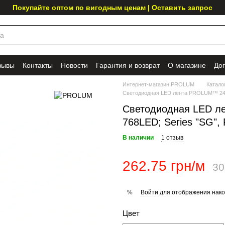
Покупайте оптом по вигодным ценам | Оставить запрос
зывы
Контакты
Новости
Гарантия и возврат
О магазине
До
Интернет-магазин PROLUM
Катало
Светодиодная LED лента PROLUM™ 24V;
Светодиодная LED л
768LED; Series "SG",
В наличии
1 отзыв
262.75 грн/м
30
Войти
для отображения нако
%
Цвет