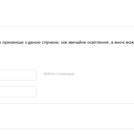
ато приємніше з даною стірчкою, ніж звичайне освітлення, а вночі м
Войти с помощью