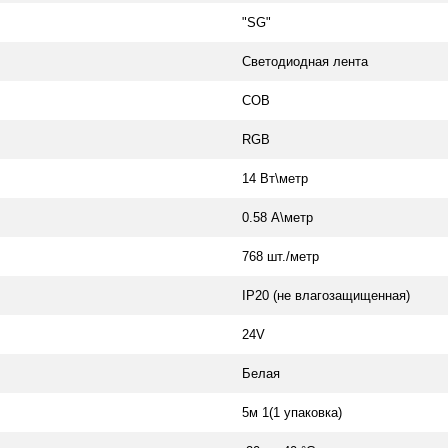
"SG"
Светодиодная лента
COB
RGB
14 Вт\метр
0.58 А\метр
768 шт./метр
IP20 (не влагозащищенная)
24V
Белая
5м 1(1 упаковка)