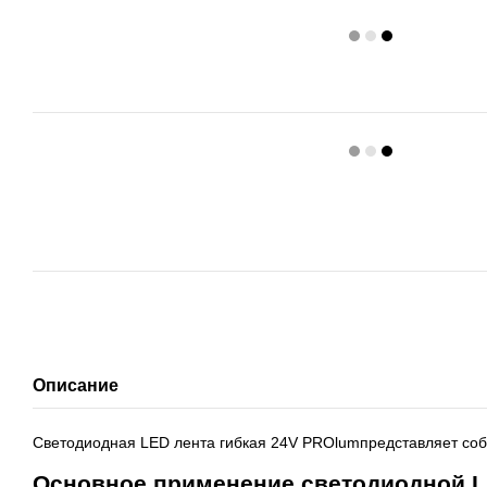
Описание
Светодиодная LED лента гибкая 24V PROlumпредставляет собо
Основное применение светодиодной L