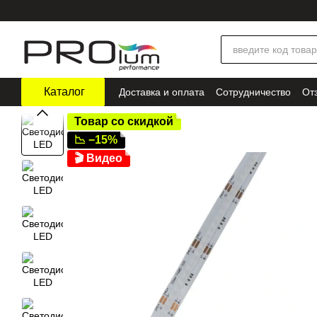
Перейти к основному контенту
Каталог
Доставка и оплата
Сотрудничество
От
Товар со скидкой
📉 −15%
🎬 Видео