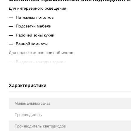
Для интерьерного освещения:
Натяжных потолков
Подсветки мебели
Рабочей зоны кухни
Ванной комнаты
Для подсветки внешних объектов:
Выделить контуры здания
Освещения витрин, вывесок
Объектов рекламы
Характеристики
Контурной подсветки фар
Преимущества светодиодной LED лент
Минимальный заказ
Высокое качество продукта
Производитель
Соответствие стандартам ROHs, CE
Экономия до 90% электроэнергии
Производитель светодиодов