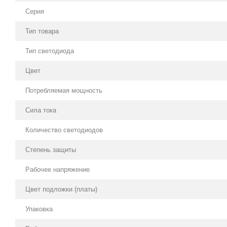
Простота монтажа
Серия
Широкий спектр применения
Тип товара
Надёжность
Тип светодиода
Доступная стоимость
Цвет
Потребляемая мощность
Сила тока
Количество светодиодов
Степень защиты
Рабочее напряжение
Цвет подложки (платы)
Упаковка