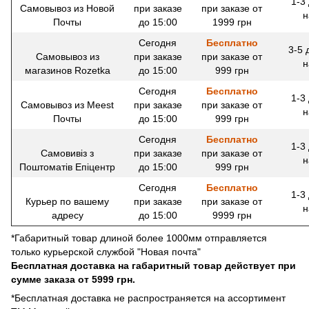
1-3
Самовывоз из Новой
при заказе
при заказе от
н
Почты
до 15:00
1999 грн
Сегодня
Бесплатно
3-5 
Самовывоз из
при заказе
при заказе от
н
магазинов Rozetka
до 15:00
999 грн
Сегодня
Бесплатно
1-3
Самовывоз из Meest
при заказе
при заказе от
н
Почты
до 15:00
999 грн
Сегодня
Бесплатно
1-3
Самовивіз з
при заказе
при заказе от
н
Поштоматів Епіцентр
до 15:00
999 грн
Сегодня
Бесплатно
1-3
Курьер по вашему
при заказе
при заказе от
н
адресу
до 15:00
9999 грн
*Габаритный товар длиной более 1000мм отправляется
только курьерской службой "Новая почта"
Бесплатная доставка на габаритный товар действует при
сумме заказа от 5999 грн.
*Бесплатная доставка не распространяется на ассортимент