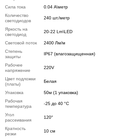
Сила тока
0.04 А\метр
Количество
240 шт./метр
светодиодов
Яркость на
20-22 Lm\LED
светодиод
Световой поток
2400 Лм/м
Степень
IP67 (влагозащищенная)
защиты
Рабочее
220V
напряжение
Цвет подложки
Белая
(платы)
Упаковка
50м (1 упаковка)
Рабочая
-25 до 40 °C
температура
Угол
120°
рассеивания
Кратность
10 см
резки