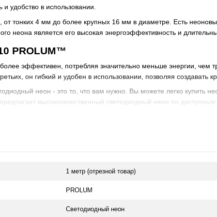
ь и удобство в использовании.
от тонких 4 мм до более крупных 16 мм в диаметре. Есть неоновы
го неона является его высокая энергоэффективность и длительный
x10 PROLUM™
более эффективен, потребляя значительно меньше энергии, чем т
ретьих, он гибкий и удобен в использовании, позволяя создавать 
одиодный неон - это то, что вам нужно. Вы можете легко купить н
 предлагает высококачественный светодиодный неон по доступным 
одиодного неона уже сегодня!
1 метр (отрезной товар)
PROLUM
Светодиодный неон