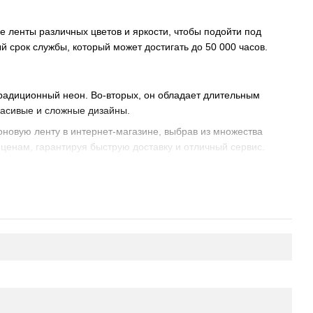
е ленты различных цветов и яркости, чтобы подойти под
 срок службы, который может достигать до 50 000 часов.
радиционный неон. Во-вторых, он обладает длительным
красивые и сложные дизайны.
еоновую ленту в интернет-магазине, выбрав из множества
ценам, гарантируя быструю доставку и отличный сервис.