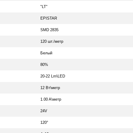
"LT"
EPISTAR
SMD 2835
120 шт./метр
Белый
80%
20-22 Lm\LED
12 Вт\метр
1.00 A\метр
24V
120°