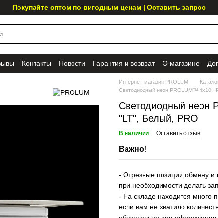
Покупайте оптом по вигодным ценам | Оставить запрос
зывы
Контакты
Новости
Гарантия и возврат
О магазине
До
Интернет-магазин PROLUM
Катало
Светодиодный неон PROLUM™ 4x10, IP68
Светодиодный неон P
"LT", Белый, PRO
В наличии
Оставить отзыв
Важно!
- Отрезные позиции обмену и 
при необходимости делать за
- На складе находится много п
если вам не хватило количеств
обязательно при оформлении 