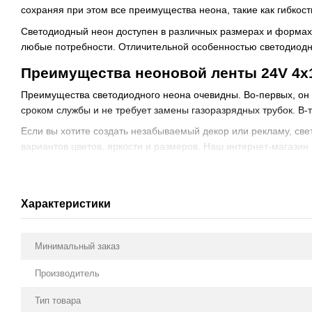
сохраняя при этом все преимущества неона, такие как гибкост
Светодиодный неон доступен в различных размерах и формах, 
любые потребности. Отличительной особенностью светодиодно
Преимущества неоновой ленты 24V 4
Преимущества светодиодного неона очевидны. Во-первых, он 
сроком службы и не требует замены газоразрядных трубок. В-т
Если вы хотите создать незабываемый декор или рекламу, свет
вариантов цветов, яркости и размеров. Наш интернет-магазин
Создавайте яркие и запоминающиеся дизайны с помощью свет
Характеристики
Минимальный заказ
Производитель
Тип товара