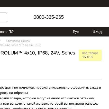
0800-335-265
Вход
говор ПО
Рус
г
Светодиодный неон
, 24V, Series "LT", Белый, PRO
ROLUM™ 4x10, IP68, 24V, Series
Код товара
150018
возврату не подлежат, просим внимательно оформлять заказ и
просы на образцы.
артий товара, которые могут немного отличаться оттенком,
а или вы хотите такой же цвет, который вы покупали раньше,
заказа, сообщите менеджеру номер партии.