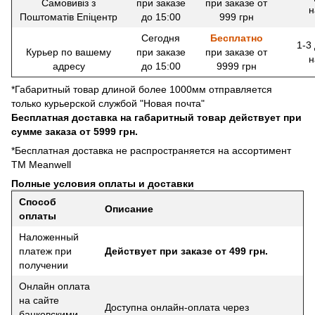
Самовивіз з
при заказе
при заказе от
н
Поштоматів Епіцентр
до 15:00
999 грн
Сегодня
Бесплатно
1-3
Курьер по вашему
при заказе
при заказе от
н
адресу
до 15:00
9999 грн
*Габаритный товар длиной более 1000мм отправляется
только курьерской службой "Новая почта"
Бесплатная доставка на габаритный товар действует при
сумме заказа от 5999 грн.
*Бесплатная доставка не распространяется на ассортимент
ТМ Meanwell
Полные условия оплаты и доставки
Способ
Описание
оплаты
Наложенный
платеж при
Действует при заказе от 499 грн.
получении
Онлайн оплата
на сайте
Доступна онлайн-оплата через
банковскими