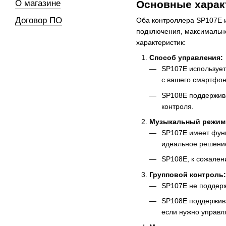
Основные харак
О магазине
Договор ПО
Оба контроллера SP107E и
подключения, максимальном
характеристик:
Способ управления:
SP107E использует
с вашего смартфон
SP108E поддержива
контроля.
Музыкальный режим
SP107E имеет функ
идеальное решение 
SP108E, к сожален
Групповой контроль:
SP107E не поддерж
SP108E поддержива
если нужно управл