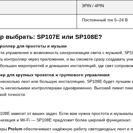
3PIN / 4PIN
Постоянный ток 5–24 В
р выбрать: SP107E или SP108E?
троллер для простоты и музыки
ота управления и возможность синхронизации света с музыкой, SP
ть контроллер через приложение, и вы сможете сразу создавать ун
больших мероприятий и домашних инсталляций, где свет сопровожд
лер для крупных проектов и группового управления
 несколько лент или большую инсталляцию, SP108E будет лучшим 
ять несколькими контроллерами одновременно. Высокий лимит пи
кой точности.
08E зависит от ваших задач. Если вам нужна простота и музыка
низация и Wi-Fi — SP108E предложит более широкий функционал.
леры
Prolum
обеспечивают надёжную работу светодиодных лент и п