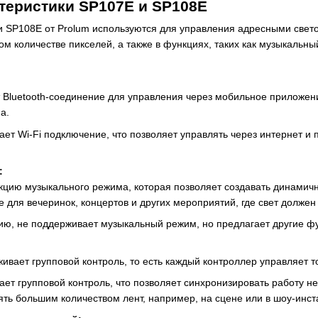
теристики SP107E и SP108E
 SP108E от Prolum используются для управления адресными свет
 количестве пикселей, а также в функциях, таких как музыкальный
 Bluetooth-соединение для управления через мобильное приложени
а.
ет Wi-Fi подключение, что позволяет управлять через интернет и
:
цию музыкального режима, которая позволяет создавать динамичн
для вечеринок, концертов и других мероприятий, где свет должен 
ию, не поддерживает музыкальный режим, но предлагает другие фу
ивает групповой контроль, то есть каждый контроллер управляет т
ет групповой контроль, что позволяет синхронизировать работу н
ять большим количеством лент, например, на сцене или в шоу-инст