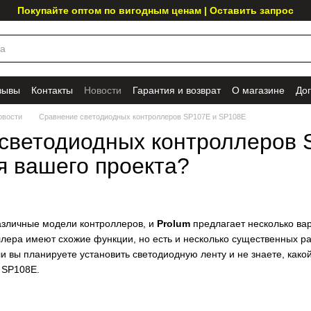
Покупайте оптом по вигодным ценам | Оставить запрос
зывы
Контакты
Новости
Гарантия и возврат
О магазине
До
овости
Сравнение светодиодных контроллеров SP107E и SP108E
светодиодных контроллеров 
я вашего проекта?
азличные модели контроллеров, и
Prolum
предлагает несколько ва
ллера имеют схожие функции, но есть и несколько существенных ра
и вы планируете установить светодиодную ленту и не знаете, какой
 SP108E.