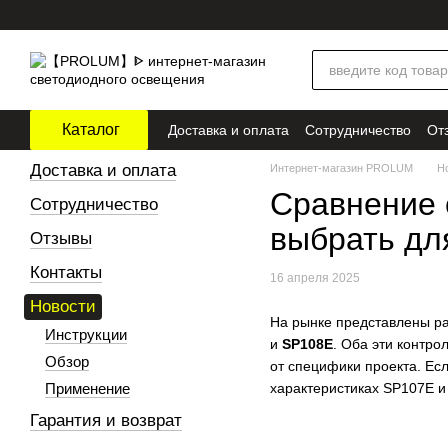
Перейти к основному контенту
Каталог
Доставка и оплата
Сотрудничество
От
Доставка и оплата
Интернет-магазин PROLUM
Н
Сравнение 
Сотрудничество
выбрать дл
Отзывы
Контакты
16 апреля 2025
Новости
На рынке представлены р
Инструкции
и
SP108E
. Оба эти контро
Обзор
от специфики проекта. Есл
Применение
характеристиках SP107E и
Гарантия и возврат