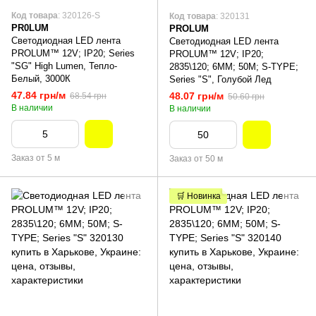
Код товара
: 320126-S
Код товара
: 320131
PR0LUM
PROLUM
Светодиодная LED лента
Светодиодная LED лента
PROLUM™ 12V; IP20; Series
PROLUM™ 12V; IP20;
"SG" High Lumen, Тепло-
2835\120; 6ММ; 50M; S-TYPE;
Белый, 3000К
Series "S", Голубой Лед
47.84 грн/м
48.07 грн/м
68.54 грн
50.60 грн
В наличии
В наличии
Заказ от 5 м
Заказ от 50 м
🛒 Новинка