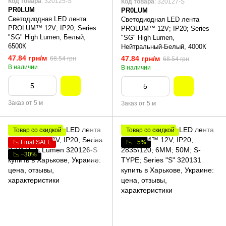
Код товара
: 320125-S
Код товара
: 320127-S
PR0LUM
PR0LUM
Светодиодная LED лента
Светодиодная LED лента
PROLUM™ 12V; IP20; Series
PROLUM™ 12V; IP20; Series
"SG" High Lumen, Белый,
"SG" High Lumen,
6500К
Нейтральный-Белый, 4000К
47.84 грн/м
47.84 грн/м
68.54 грн
68.54 грн
В наличии
В наличии
Заказ от 5 м
Заказ от 5 м
Товар со скидкой
Товар со скидкой
📉 Final SALE
📉 −5%
📉 −30%