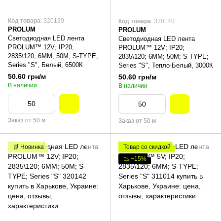
Код товара
: 320130
Код товара
: 320140
PROLUM
PROLUM
Светодиодная LED лента
Светодиодная LED лента
PROLUM™ 12V; IP20;
PROLUM™ 12V; IP20;
2835\120; 6ММ; 50M; S-TYPE;
2835\120; 6ММ; 50M; S-TYPE;
Series "S", Белый, 6500К
Series "S", Тепло-Белый, 3000К
50.60 грн/м
50.60 грн/м
В наличии
В наличии
Заказ от 50 м
Заказ от 50 м
🛒 Новинка
Товар со скидкой
📉 −15%