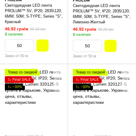
PROLUM
Светодиодная LED лента
Светодиодная LED лента
PROLUM™ 5V; IP20; 2835\120;
PROLUM™ 5V; IP20; 2835\120;
6ММ; 50M; S-TYPE; Series "S",
6ММ; 50M; S-TYPE; Series "S",
Красный
Лимонно-Желтый
46.92 грн/м
46.92 грн/м
55.20 грн
55.20 грн
В наличии
В наличии
Заказ от 50 м
Заказ от 50 м
Товар со скидкой
Товар со скидкой
📉 Final SALE
📉 Final SALE
📉 −30%
📉 −30%