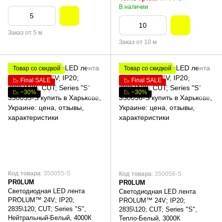
В наличии
Заказ от 5 м
Заказ от 10 м
Товар со скидкой
Товар со скидкой
📉 Final SALE
📉 Final SALE
📉 −30%
📉 −30%
Код товара
: 350055-S
Код товара
: 350056-S
PR0LUM
PR0LUM
Светодиодная LED лента
Светодиодная LED лента
PROLUM™ 24V; IP20;
PROLUM™ 24V; IP20;
2835\120; CUT; Series "S",
2835\120; CUT; Series "S",
Нейтральный-Белый, 4000К
Тепло-Белый, 3000К