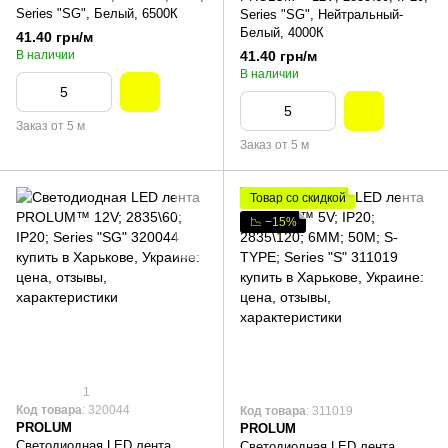
Series "SG", Белый, 6500К
Series "SG", Нейтральный-
Белый, 4000К
41.40 грн/м
В наличии
41.40 грн/м
В наличии
Заказ от 5 м
Заказ от 5 м
Товар со скидкой
📉 −15%
1
Код товара
: 320044
Код товара
: 311019
PROLUM
PROLUM
Светодиодная LED лента
Светодиодная LED лента