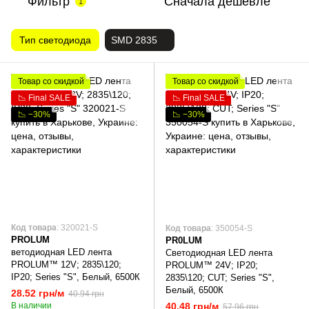
Фильтр
Сначала дешевле
1
Тип светодиода
SMD 2835
Товар со скидкой
Товар со скидкой
📉 Final SALE
📉 Final SALE
📉 −30%
📉 −30%
Код товара
: 320021-S
Код товара
: 350054-S
PROLUM
PR0LUM
ветодиодная LED лента
Светодиодная LED лента
PROLUM™ 12V; 2835\120;
PROLUM™ 24V; IP20;
IP20; Series "S", Белый, 6500К
2835\120; CUT; Series "S",
Белый, 6500К
28.52 грн/м
40.94 грн
В наличии
40.48 грн/м
57.96 грн