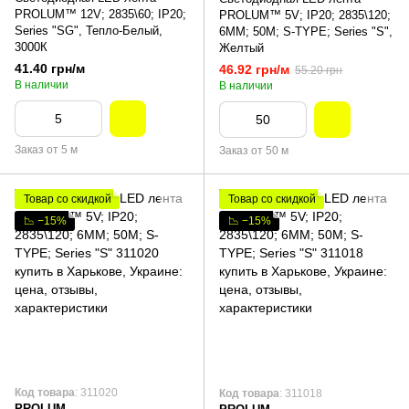
PROLUM™ 12V; 2835\60; IP20;
PROLUM™ 5V; IP20; 2835\120;
Series "SG", Тепло-Белый,
6ММ; 50M; S-TYPE; Series "S",
3000К
Желтый
41.40 грн/м
46.92 грн/м
55.20 грн
В наличии
В наличии
Заказ от 5 м
Заказ от 50 м
Товар со скидкой
Товар со скидкой
📉 −15%
📉 −15%
Код товара
: 311020
Код товара
: 311018
PROLUM