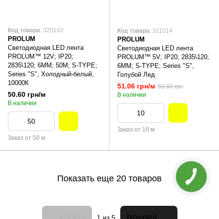
Код товара
: 320142
Код товара
: 311014
PROLUM
PROLUM
Светодиодная LED лента
Светодиодная LED лента
PROLUM™ 12V; IP20;
PROLUM™ 5V; IP20; 2835\120;
2835\120; 6ММ; 50M; S-TYPE;
6ММ; S-TYPE; Series "S",
Series "S", Холодный-белый,
Голубой Лед
10000К
51.06 грн/м
59.80 грн
50.60 грн/м
В наличии
В наличии
Заказ от 10 м
Заказ от 50 м
Показать еще 20 товаров
Назад
Вперед
1
из 5