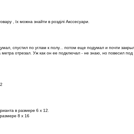
товару , їх можна знайти в розділі Акссесуари.
мал, спустил по углам к полу... потом еще подумал и почти закры
а метра отрезал. Уж как он ее подключал - не знаю, но повесил под 
12
рианта в размере 6 х 12.
размере 8 х 16