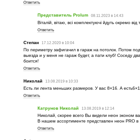
Ответить
Представитель Prolum
08.11.2023 в 14:43
Віталій, вітаю, всі комплектуючі йдуть окремо від 
Ответить
Степан
17.12.2020 в 10:04
По периметру зафигачил в гараж на потолок. Потом поду
выезда и у меня не гараж будет, а пати клуб! Соседу дв
боится!
Ответить
Николай
13.08.2019 в 10:33
Есть ли лента меньших размеров. У вас 8×16. А есть6×
Ответить
Катрунов Николай
13.08.2019 в 12:14
Николай, скорее всего Вы видели неон эконом ва
В нашем ассортименте представлен неон PRO в 
Ответить