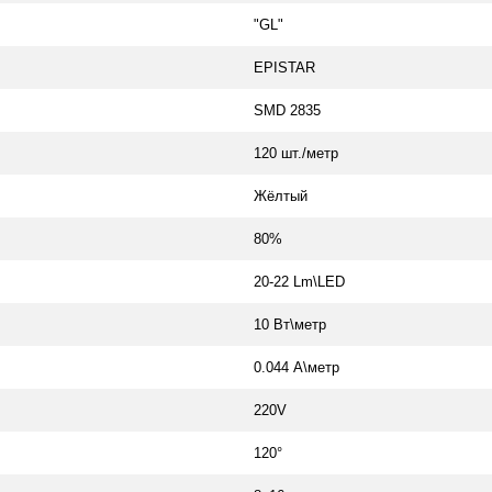
"GL"
EPISTAR
SMD 2835
120 шт./метр
Жёлтый
80%
20-22 Lm\LED
10 Вт\метр
0.044 А\метр
220V
120°