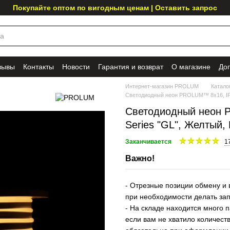
Покупайте оптом по вигодным ценам | Оставить запрос
зывы
Контакты
Новости
Гарантия и возврат
О магазине
До
Интернет-магазин PROLUM
Катало
Светодиодный неон PROLUM™ 8x16, IP6
Светодиодный неон 
Series "GL", Желтый,
Заканчивается
1
Важно!
- Отрезные позиции обмену и 
при необходимости делать за
- На складе находится много п
если вам не хватило количеств