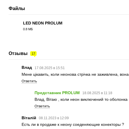
Файлы
LED NEON PROLUM
0.8 МБ
PDF
Отзывы
17
Влад
17.08.2025 в 15:51
Мене цікавить, коли неонова стрічка не заживлена, вона
Ответить
Представник PROLUM
18.08.2025 в 11:18
Влад, Вітаю , коли неон виключений то оболонка пр
Ответить
Віталій
08.11.2023 в 12:09
Есть ли в продаже к неону соеденяющие конекторы ?