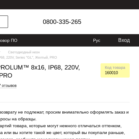
0800-335-265
Вход
говор ПО
Рус
г
Светодиодный неон
8, 220V, Series "GL", Желтый, PRO
PROLUM™ 8x16, IP68, 220V,
Код товара
160010
 PRO
7 отзывов
возврату не подлежат, просим внимательно оформлять заказ и
просы на образцы.
артий товара, которые могут немного отличаться оттенком,
а или вы хотите такой же цвет, который вы покупали раньше,