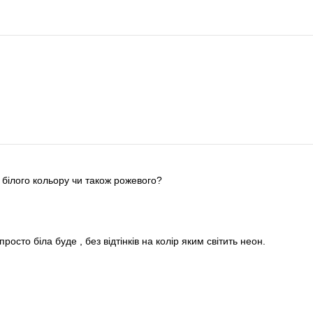
 білого кольору чи також рожевого?
осто біла буде , без відтінків на колір яким світить неон.