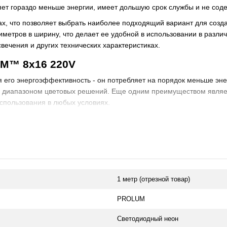
ет гораздо меньше энергии, имеет дольшую срок службы и не соде
ах, что позволяет выбрать наиболее подходящий вариант для созд
тиметров в ширину, что делает ее удобной в использовании в разл
свечения и других технических характеристиках.
M™ 8x16 220V
 его энергоэффективность - он потребляет на порядок меньше эне
м диапазоном цветовых решений. Еще одним преимуществом являет
использования в любых условиях.
своего проекта, то светодиодный неон - идеальный выбор. В интер
енты позволяют создать яркие и оригинальные световые конструкц
льзования в рекламных и выставочных проектах.
1 метр (отрезной товар)
PROLUM
Светодиодный неон