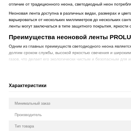
отличие от традиционного неона, светодиодный неон потребля
Неоновая лента доступна в различных видах, размерах и цвет
варьироваться от нескольких миллиметров до нескольких сан
ленты могут заключаться в типе защитного покрытия, яркости 
Преимущества неоновой ленты PROLU
Одним из главных преимуществ светодиодного неона является
долгим сроком службы, высокой яркостью свечения и широки
газов, что делает его экологически чистым и безопасным для 
Если вы ищете надежный и качественный источник света для 
различных типов и размеров по доступным ценам. Неоновые л
экстерьера. Также неоновые ленты отлично подходят для испо
Характеристики
Минимальный заказ
Производитель
Тип товара