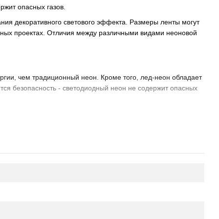
ржит опасных газов.
ания декоративного светового эффекта. Размеры ленты могут
ичных проектах. Отличия между различными видами неоновой
ргии, чем традиционный неон. Кроме того, лед-неон обладает
ся безопасность - светодиодный неон не содержит опасных
нет-магазине вы можете найти большой выбор неоновых лент
ии, которые станут украшением любого интерьера или