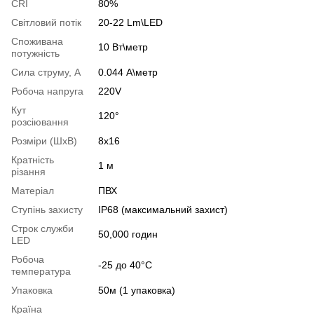
CRI
80%
Світловий потік
20-22 Lm\LED
Споживана
10 Вт\метр
потужність
Сила струму, А
0.044 А\метр
Робоча напруга
220V
Кут
120°
розсіювання
Розміри (ШхВ)
8х16
Кратність
1 м
різання
Матеріал
ПВХ
Ступінь захисту
IP68 (максимальний захист)
Строк служби
50,000 годин
LED
Робоча
-25 до 40°С
температура
Упаковка
50м (1 упаковка)
Країна