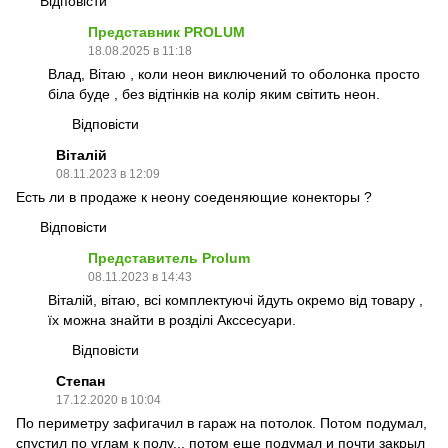
Відповісти
Представник PROLUM
18.08.2025 в 11:18
Влад, Вітаю , коли неон виключений то оболонка просто
біла буде , без відтінків на колір яким світить неон.
Відповісти
Віталій
08.11.2023 в 12:09
Есть ли в продаже к неону соеденяющие конекторы ?
Відповісти
Представитель Prolum
08.11.2023 в 14:43
Віталій, вітаю, всі комплектуючі йдуть окремо від товару ,
їх можна знайти в розділі Акссесуари.
Відповісти
Степан
17.12.2020 в 10:04
По периметру зафигачил в гараж на потолок. Потом подумал,
спустил по углам к полу... потом еще подумал и почти закрыл