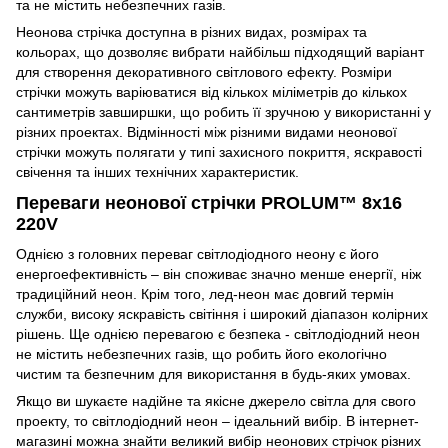
та не містить небезпечних газів.
Неонова стрічка доступна в різних видах, розмірах та
кольорах, що дозволяє вибрати найбільш підходящий варіант
для створення декоративного світлового ефекту. Розміри
стрічки можуть варіюватися від кількох міліметрів до кількох
сантиметрів завширшки, що робить її зручною у використанні у
різних проектах. Відмінності між різними видами неонової
стрічки можуть полягати у типі захисного покриття, яскравості
свічення та інших технічних характеристик.
Переваги неонової стрічки PROLUM™ 8x16
220V
Однією з головних переваг світлодіодного неону є його
енергоефективність – він споживає значно менше енергії, ніж
традиційний неон. Крім того, лед-неон має довгий термін
служби, високу яскравість світіння і широкий діапазон колірних
рішень. Ще однією перевагою є безпека - світлодіодний неон
не містить небезпечних газів, що робить його екологічно
чистим та безпечним для використання в будь-яких умовах.
Якщо ви шукаєте надійне та якісне джерело світла для свого
проекту, то світлодіодний неон – ідеальний вибір. В інтернет-
магазині можна знайти великий вибір неонових стрічок різних