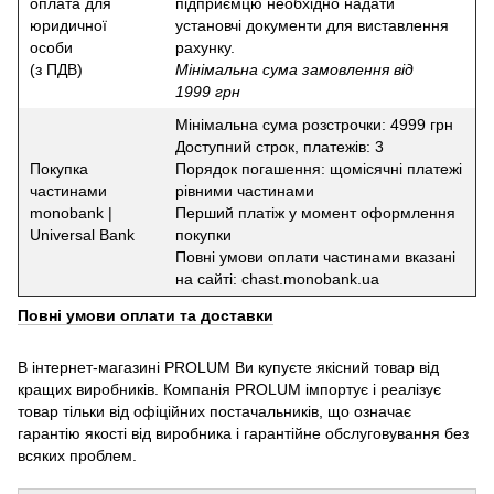
оплата для
підприємцю необхідно надати
юридичної
установчі документи для виставлення
особи
рахунку.
(з ПДВ)
Мінімальна сума замовлення від
1999 грн
Мінімальна сума розстрочки: 4999 грн
Доступний строк, платежів: 3
Покупка
Порядок погашення: щомісячні платежі
частинами
рівними частинами
monobank |
Перший платіж у момент оформлення
Universal Bank
покупки
Повні умови оплати частинами вказані
на сайті: chast.monobank.ua
Повні умови оплати та доставки
В інтернет-магазині PROLUM Ви купуєте якісний товар від
кращих виробників. Компанія PROLUM імпортує і реалізує
товар тільки від офіційних постачальників, що означає
гарантію якості від виробника і гарантійне обслуговування без
всяких проблем.