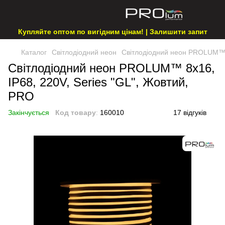
Купляйте оптом по вигідним цінам! | Залишити запит
Каталог
Світлодіодний неон
Світлодіодний неон PROLUM™ 8
Світлодіодний неон PROLUM™ 8x16,
IP68, 220V, Series "GL", Жовтий,
PRO
Закінчується
Код товару
:
160010
17 відгуків