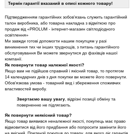
Термін гарантії вказаний в описі кожного товару!
Підтвердженням гарантійних зобов'язань служить гарантійний
талон виробника, або товарна накладна з відміткою про
продаж від «PROLUM - інтернет-магазин світлодіодного
освітлення»
Ми завжди готові допомогти нашим покупцям у разі
виникнення тих чи інших труднощів, з питань гарантійного
обслуговування Ви можете звернутися до фахівців нашої
компанії.
Як повернути товар належної якості?
Якщо вам не підійшов справний і якісний товар, то протягом
14 календарних днів з дня покупки ви можете його повернути.
Обов'язкова умова - товарний вид і збереження споживчих
властивостей виробу.
Звертаємо вашу увагу
, відрізні позиції обміну та
поверненню не підлягають.
Як повернути неякісний товар?
Якщо товар виявився неналежної якості, покупець має право
відмовитися від його придбання або попросити замінити його
на якісний. Претензії покупця до товару, для якого діє гарантія,