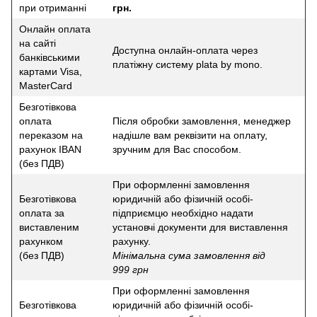
при отриманні
грн.
Онлайн оплата
на сайті
Доступна онлайн-оплата через
банківськими
платіжну систему plata by mono.
картами Visa,
MasterCard
Безготівкова
оплата
Після обробки замовлення, менеджер
переказом на
надішле вам реквізити на оплату,
рахунок IBAN
зручним для Вас способом.
(без ПДВ)
При оформленні замовлення
Безготівкова
юридичній або фізичній особі-
оплата за
підприємцю необхідно надати
виставленим
установчі документи для виставлення
рахунком
рахунку.
(без ПДВ)
Мінімальна сума замовлення від
999 грн
При оформленні замовлення
Безготівкова
юридичній або фізичній особі-