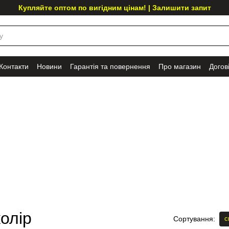
Купляйте оптом по вигідним цінам! | Залишити запит
Контакти
Новини
Гарантія та повернення
Про магазин
Догов
колір
с
Сортування: