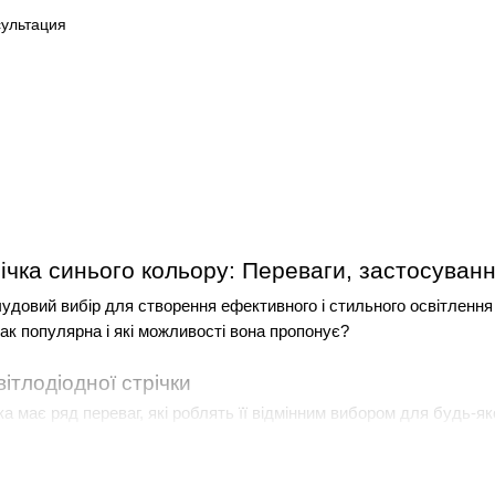
ічка синього кольору: Переваги, застосуванн
удовий вибір для створення ефективного і стильного освітлення в
так популярна і які можливості вона пропонує?
ітлодіодної стрічки
ка має ряд переваг, які роблять її відмінним вибором для будь-як
річку, але все ще вагаєтеся, рекомендуємо згадати про: