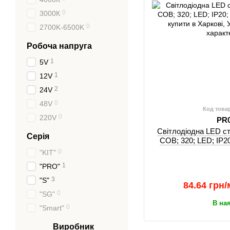
0
3000К
0
2700K-6500K
Робоча напруга
1
5V
1
12V
2
24V
0
48V
Код това
0
220V
PR
Світлодіодна LED 
Серія
СОВ; 320; LED; IP20
0
"KIT"
1
"PRO"
3
"S"
84.64 грн/
0
"SG"
В на
0
"Smart"
Виробник