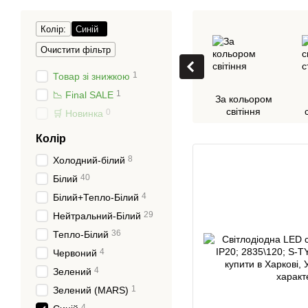
Колір:
Синій
Очистити фільтр
1
Товар зі знижкою
1
📉 Final SALE
За кольором
світіння
0
🛒 Новинка
Колір
8
Холодний-білий
40
Білий
4
Білий+Тепло-Білий
29
Нейтральний-Білий
36
Тепло-Білий
4
Червоний
4
Зелений
1
Зелений (MARS)
4