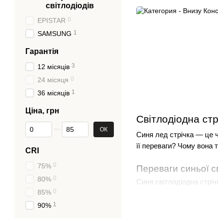
світлодіодів
0
EPISTAR
1
SAMSUNG
Гарантія
3
12 місяців
0
24 місяця
1
36 місяців
Ціна, грн
Світлодіодна стр
Від Ціна, грн
До Ціна, грн
ОК
Синя лед стрічка — це ч
її переваги? Чому вона 
CRI
0
75%
Переваги синьої св
0
80%
Синя світлодіодна стріч
0
85%
придбати синю діодну ст
1
90%