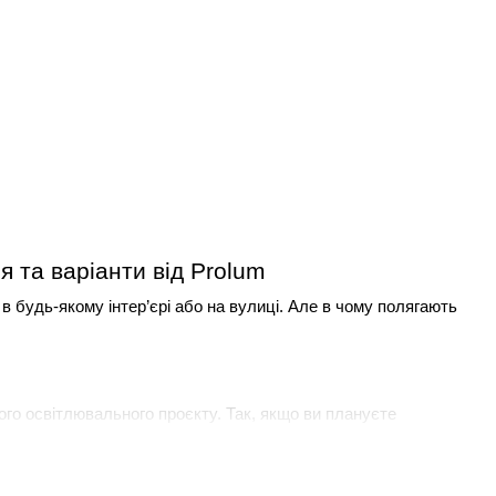
я та варіанти від
Prolum
 будь-якому інтер’єрі або на вулиці. Але в чому полягають 
ого освітлювального проєкту. Так, якщо ви плануєте 