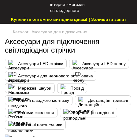
Купляйте оптом по вигідним цінам! | Залишити запит
Каталог
Аксесуари для підключення
Аксесуари для підключення
світлодіодної стрічки
Аксесуари LED стрічки
Аксесуари LED неону
Аксесуари для неонового розсіювача
Мережеві шнури
Провід
Клеми швидкого монтажу
Дистанційні тримачі
Роз'єми живлення
Коробки розподільні
Кабельні наконечники