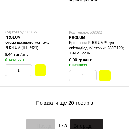
Код товару
: 503079
Код товару
: 503032
PROLUM
PROLUM
Клема швидкого монтажу
Кріплення PROLUM™ для
PROLUM (RT-P421)
світлодіодної стрічки 2835\120;
12ММ; 220V
6.44 грн/шт.
В наявності
6.90 грн/шт.
В наявності
Показати ще 20 товарів
Назад
Вперед
1
з 8