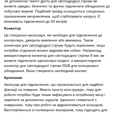
За допомогою такого дроту для
світлодіодної стрічки
ви
можете швидко, безпечно та зручно підключити обладнання до
побутової мережі. Подібний провід оснащується спеціально
призначеним випрямлячем, щоб стабілізувати напругу. Є
можливість підключення до 50 метрів.
Конектор
Це спеціальні аксесуари, які необхідні для підключення до
контролера, джерела живлення або вимикача. Також
конектори для
світлодіодної стрічки
будуть корисними, якщо
потрібне з'єднання кількох відрізків між собою. Наприклад,
використовуючи конектор для світлодіодної стрічки 8 мм, ви
можете підключити одноколірні моделі, а використовуючи
конектор для світлодіодної стрічки RGB для кольорового
обладнання. Вони створюють необхідний контакт.
Кріплення
Аксесуар для підключення, що призначається для надійної
фіксації на поверхні. Мають просту конструкцію, тому для
роботи потрібно буде тільки зафіксувати в потрібному місці і
закріпити за допомогою шурупів. Ідеально стикається з
поверхнею, тому при роботі не відрізнятиметься кольором.
Виготовляються із полімерних матеріалів, тому підходять для