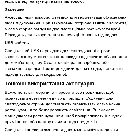
експлуатації на вулиці і навіть під водою.
Заглушка
Аксесуар, який використовується для герметизації обладнання
після підключення. При закріпленні потрібно залити силіконом,
а сама форма заглушки дає змогу щільно зафіксувати край.
Підходять для використання на вулиці та навіть під водою.
USB кабель
Спеціальний USB перехідник для світлодіодної стрічки,
завдяки якому можна якісно та швидко підключити обладнання
до комп'ютера, ноутбука, телевізора, повербанка або
звичайної зарядки. Такі перехідники для
світлодіодної стрічки
підходять лише для моделей 5В.
Тонкощі використання аксесуарів
Важко не тільки обрати, а й зробити все правильно, щоб
гарантувати естетичний вигляд приладів. З'єднувачі для
світлодіодної стрічки допомагають гарантувати оптимальне
розташування та безперервність освітлення. Ви зможете
маніпулювати розташуванням, щоб прикріплювати її в кутах
приміщення або повторюючи контур предметів.
Спеціальні штекери живлення дають можливість подавати