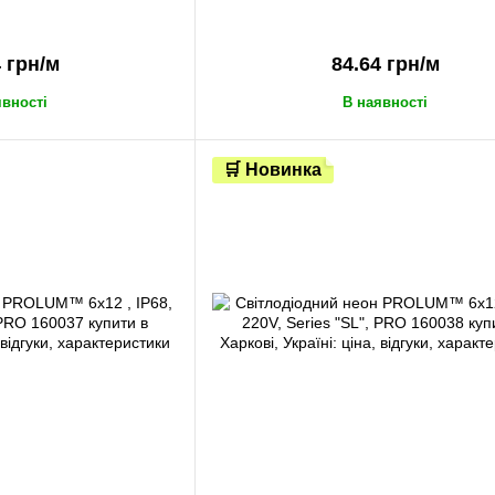
4 грн/м
84.64 грн/м
явності
В наявності
🛒 Новинка