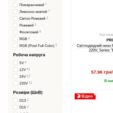
7
Помаранчевий
7
Лимонно-жовтий
2
Світло-Рожевий
8
Рожевий
8
Фіолетовий
Код това
4
RGB
PR
5
Світлодіодний неон
RGB (Pixel Full Color)
220V, Series 
Робоча напруга
4
5V
81
12V
57.96 грн
22
24V
В на
41
220V
Розміри (ШхВ)
🎬 Відео
2
D13
2
D15