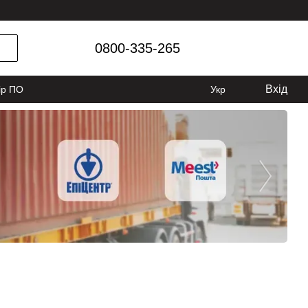
0800-335-265
Вхід
ір ПО
Укр