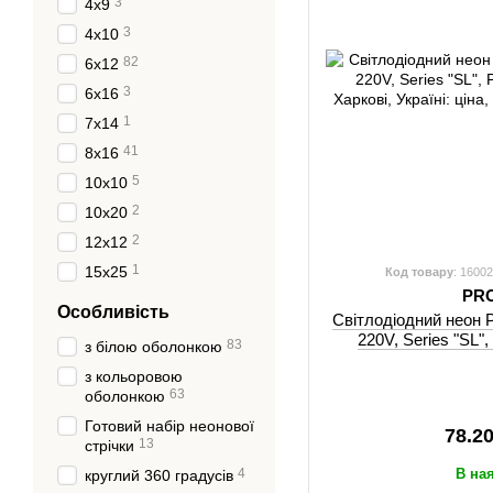
3
4х9
3
4х10
82
6х12
3
6х16
1
7x14
41
8х16
5
10х10
2
10х20
2
12х12
1
15x25
Код товару
: 1600
PR
Особливість
Світлодіодний неон
220V, Series "SL"
83
з білою оболонкою
з кольоровою
63
оболонкою
Готовий набір неонової
78.2
13
стрічки
4
В на
круглий 360 градусів