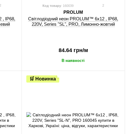
2
2
Код товару
: 160039
PROLUM
, IP68,
Світлодіодний неон PROLUM™ 6x12 , IP68,
чевий
220V, Series "SL", PRO, Лимонно-жовтий
84.64 грн/м
В наявності
🛒 Новинка