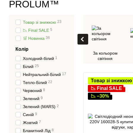
PROLUM™
23
Товар зі знижкою
5
📉 Final SALE
36
🛒 Новинка
Колір
За кольором
1
Холодний-білий
світіння
25
Білий
17
Нейтральний-Білий
Товар зі знижкою
22
Тепло-Білий
📉 Final SALE
8
Червоний
📉 −30%
9
Зелений
2
Зелений (MARS)
9
Синій
7
Жовтий
8
Блакитний Лід