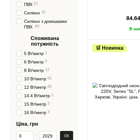
37
ПВХ
32
Силікон
84.6
Силікон з домішками
80
ПВХ
В на
Споживана
потужність
🛒 Новинка
1
5 Вт\метр
3
6 Вт\метр
12
8 Вт\метр
61
10 Вт\метр
65
12 Вт\метр
1
14.4 Вт\метр
3
15 Вт\метр
3
16 Вт\метр
Ціна, грн
Від Ціна, грн
До Ціна, грн
ОК