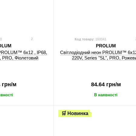
2
40
Код товару
: 160041
OLUM
PROLUM
 PROLUM™ 6x12 , IP68,
Світлодіодний неон PROLUM™ 6x12 
", PRO, Фіолетовий
220V, Series "SL", PRO, Рожев
4 грн/м
84.64 грн/м
явності
В наявності
🛒 Новинка