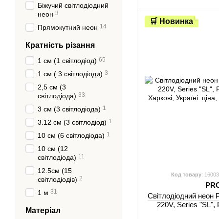
Біжучий світлодіодний
3
неон
🛒 Новинка
14
Прямокутний неон
Кратність різання
65
1 см (1 світлодіод)
3
1 см ( 3 світлодіоди)
2,5 см (3
33
світлодіода)
1
3 см (3 світлодіода)
1
3.12 см (3 світлодіод)
1
10 см (6 світлодіода)
10 см (12
11
світлодіода)
12.5см (15
Код товару
: 1600
2
світлодіодів)
PR
31
1 м
Світлодіодний неон
220V, Series "SL"
Матеріал