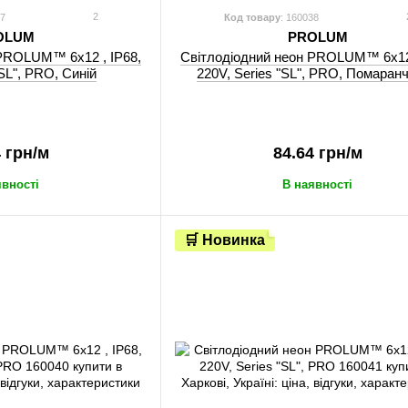
2
37
Код товару
: 160038
OLUM
PROLUM
 PROLUM™ 6x12 , IP68,
Світлодіодний неон PROLUM™ 6x12 
"SL", PRO, Синій
220V, Series "SL", PRO, Помаран
4 грн/м
84.64 грн/м
явності
В наявності
🛒 Новинка