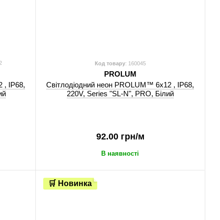
2
Код товару
: 160045
PROLUM
, IP68,
Світлодіодний неон PROLUM™ 6x12 , IP68,
ий
220V, Series "SL-N", PRO, Білий
92.00 грн/м
В наявності
🛒 Новинка