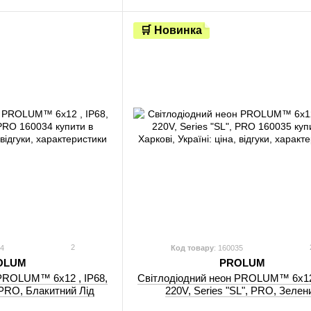
🛒 Новинка
2
34
Код товару
: 160035
OLUM
PROLUM
 PROLUM™ 6x12 , IP68,
Світлодіодний неон PROLUM™ 6x12 
, PRO, Блакитний Лід
220V, Series "SL", PRO, Зелен