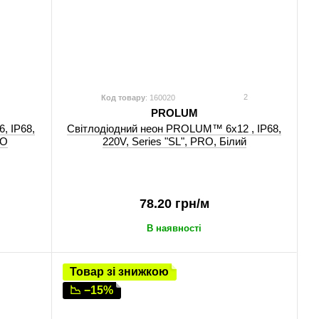
2
Код товару
: 160020
PROLUM
, IP68,
Світлодіодний неон PROLUM™ 6x12 , IP68,
RO
220V, Series "SL", PRO, Білий
78.20 грн/м
В наявності
Товар зі знижкою
📉 −15%