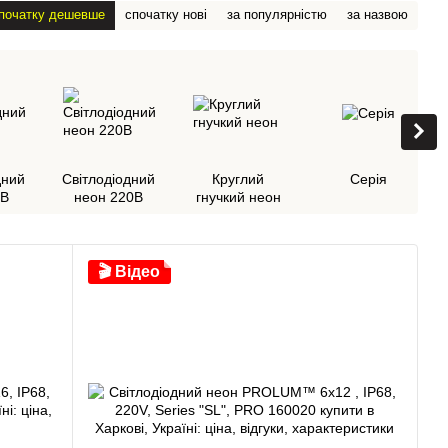
початку дешевше
спочатку нові
за популярністю
за назвою
дний
Світлодіодний
Круглий
Серія
4В
неон 220В
гнучкий неон
🎬 Відео