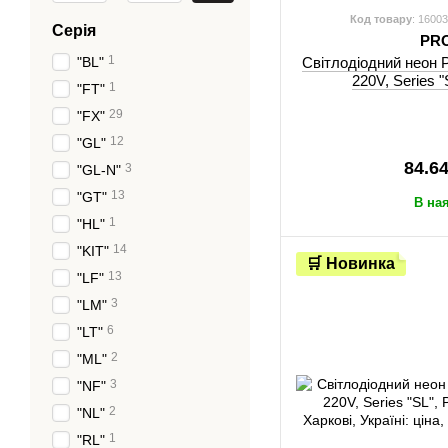
Код товару
: 1600
Серія
PR
1
"BL"
Світлодіодний неон
220V, Series 
1
"FT"
29
"FX"
12
"GL"
84.6
3
"GL-N"
13
"GT"
В на
1
"HL"
14
"KIT"
🛒 Новинка
13
"LF"
3
"LM"
6
"LT"
2
"ML"
3
"NF"
2
"NL"
1
"RL"