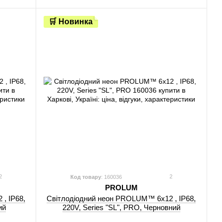
🛒 Новинка
2
2
Код товару
: 160036
PROLUM
, IP68,
Світлодіодний неон PROLUM™ 6x12 , IP68,
ий
220V, Series "SL", PRO, Черновний