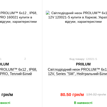
2
21
Код товару
: 120021-S
OLUM
PR0LUM
 PROLUM™ 6x12 , IP68,
Світлодіодний неон PROLUM™ 6x12
, PRO, Теплий-Білий
12V, Series "SM", Нейтральний-Біл
0 грн/м
80.50 грн/м
134.32 грн/м
явності
В наявності