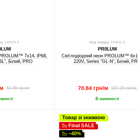
ру
: 160028-S
Код товару
: 160042-S
0LUM
PR0LUM
 PROLUM™ 7x14, IP68,
Світлодіодний неон PROLUM™ 6x16
"BL", Білий, PRO
220V, Series "GL-N", Білий, P
/м
70.84 грн/м
82.80 грн/м
101.20 грн/м
явності
В наявності
Товар зі знижкою
📉 Final SALE
📉 −40%