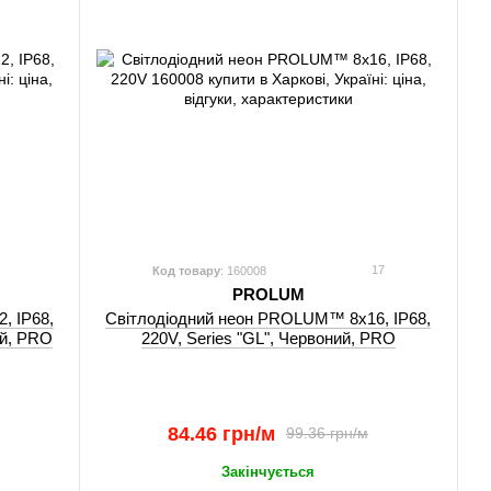
17
Код товару
: 160008
PROLUM
, IP68,
Світлодіодний неон PROLUM™ 8x16, IP68,
ий, PRO
220V, Series "GL", Червоний, PRO
84.46 грн/м
99.36 грн/м
Закінчується