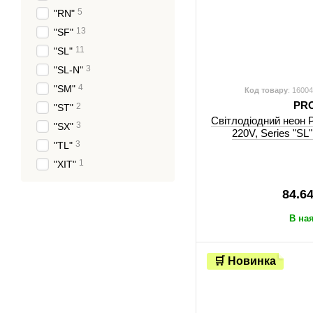
5
"RN"
13
"SF"
11
"SL"
3
"SL-N"
4
"SM"
Код товару
: 1600
PR
2
"ST"
Світлодіодний неон
3
"SX"
220V, Series "SL
3
"TL"
1
"XIT"
84.6
В на
🛒 Новинка