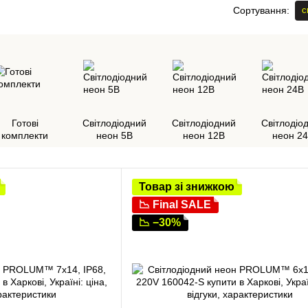
с
Сортування:
Готові
Світлодіодний
Світлодіодний
Світлодіо
комплекти
неон 5В
неон 12В
неон 2
Товар зі знижкою
📉 Final SALE
📉 −30%