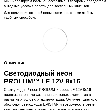
Мы импортируем большой ассортимент товаров и предлагаем
выгодные условия работы для постоянных клиентов.
Для получения оптовой цены свяжитесь с нами любым
удобным способом.
Описание
Светодиодный неон
PROLUM
™
LF
12
V
8
x
16
Светодиодный неон 
PROLUM
™ серии 
LF
 12
V
 8
x
16 
предназначен для создания световых элементов в 
различных условиях эксплуатации. Он имеет цветную 
оболочку, светодиоды 
EPISTAR
 и возможность резки 
каждый сантиметр. Благодаря герметичному корпусу, 