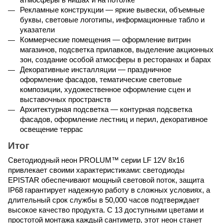
атмосферы в нишах и на потолке
Рекламные конструкции — яркие вывески, объемные 
буквы, световые логотипы, информационные табло и 
указатели
Коммерческие помещения — оформление витрин 
магазинов, подсветка прилавков, выделение акционных 
зон, создание особой атмосферы в ресторанах и барах
Декоративные инсталляции — праздничное 
оформление фасадов, тематические световые 
композиции, художественное оформление сцен и 
выставочных пространств
Архитектурная подсветка — контурная подсветка 
фасадов, оформление лестниц и перил, декоративное 
освещение террас
Итог
Светодиодный неон 
PROLUM
™ серии 
LF
 12
V
 8
x
16 
привлекает своими характеристиками: светодиоды 
EPISTAR
 обеспечивают мощный световой поток, защита 
IP
68 гарантирует надежную работу в сложных условиях, а 
длительный срок службы в 50,000 часов подтверждает 
высокое качество продукта. С 13 доступными цветами и 
простотой монтажа каждый сантиметр, этот неон станет 