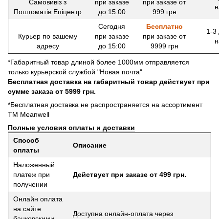
Самовивіз з
при заказе
при заказе от
н
Поштоматів Епіцентр
до 15:00
999 грн
Сегодня
Бесплатно
1-3
Курьер по вашему
при заказе
при заказе от
н
адресу
до 15:00
9999 грн
*Габаритный товар длиной более 1000мм отправляется
только курьерской службой "Новая почта"
Бесплатная доставка на габаритный товар действует при
сумме заказа от 5999 грн.
*Бесплатная доставка не распространяется на ассортимент
ТМ Meanwell
Полные условия оплаты и доставки
Способ
Описание
оплаты
Наложенный
платеж при
Действует при заказе от 499 грн.
получении
Онлайн оплата
на сайте
Доступна онлайн-оплата через
банковскими