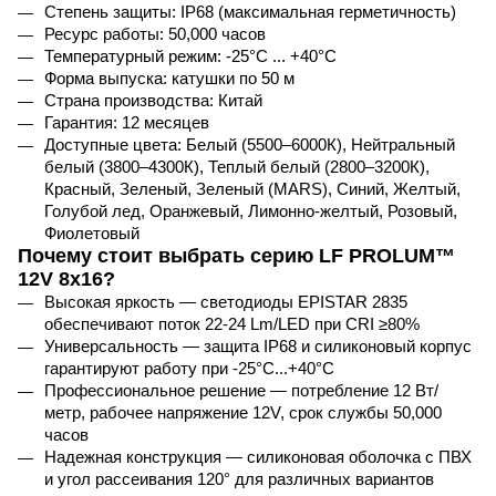
Степень защиты: 
IP
68 (максимальная герметичность)
Ресурс работы: 50,000 часов
Температурный режим: -25°C ... +40°C
Форма выпуска: катушки по 50 м
Страна производства: Китай
Гарантия: 12 месяцев
Доступные цвета: Белый (5500–6000К), Нейтральный 
белый (3800–4300К), Теплый белый (2800–3200К), 
Красный, Зеленый, Зеленый (
MARS
), Синий, Желтый, 
Голубой лед, Оранжевый, Лимонно-желтый, Розовый, 
Фиолетовый
Почему стоит выбрать серию LF PROLUM™
12V 8x16?
Высокая яркость — светодиоды 
EPISTAR
 2835 
обеспечивают поток 22-24 
Lm
/
LED
 при 
CRI
 ≥80%
Универсальность — защита 
IP
68 и силиконовый корпус 
гарантируют работу при -25°
C
...+40°
C
Профессиональное решение — потребление 12 Вт/
метр, рабочее напряжение 12
V
, срок службы 50,000 
часов
Надежная конструкция — силиконовая оболочка с ПВХ 
и угол рассеивания 120° для различных вариантов 