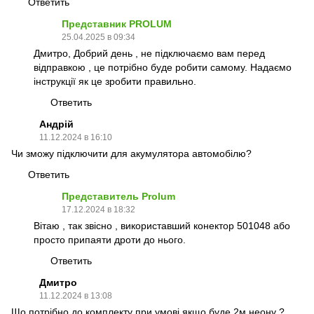
Ответить
Представник PROLUM
25.04.2025 в 09:34
Дмитро, Добрий день , не підключаємо вам перед
відправкою , це потрібно буде робити самому. Надаємо
інструкції як це зробити правильно.
Ответить
Андрій
11.12.2024 в 16:10
Чи зможу підключити для акумулятора автомобілю?
Ответить
Представитель Prolum
17.12.2024 в 18:32
Вітаю , так звісно , використавший конектор 501048 або
просто припаяти дроти до нього.
Ответить
Дмитро
11.12.2024 в 13:08
Що потрібно до комплекту при умові якщо буде 2м неону ?