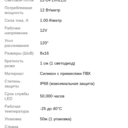
Световой поток
22-24 Lm\LED
Потребляемая
12 Вт\метр
мощность
Сила тока, А
1.00 A\метр
Рабочее
12V
напряжение
Угол
120°
рассеивания
Размеры (ШхВ)
8х16
Кратность
1 см (1 светодиод)
резки
Материал
Силикон с примесями ПВХ
Степень
IP68 (максимальная защита)
защиты
Срок службы
50,000 часов
LED
Рабочая
-25 до 40°С
температура
Упаковка
50м (1 упаковка)
Страна