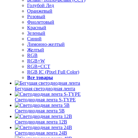
Голубой Лед
Оранжевый
Розовый
Фиолетовый
Красный
Зеленый
Синий
Лимонно-желтый
Желтый
RGB
RGB+W
RGB+CCT
RGB IC (Pixel Full Color)
Все товары
Бегущая светодиодная лента
Светодиодная лента S-TYPE
Светодиодная лента 5В
Светодиодная лента 12В
Светодиодная лента 24В