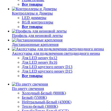
Все товары
Контроллеры и Димеры
LED диммеры
RGB контроллеры
Все товары
Профиль для неоновой ленты
Дистанционные крепления
Аксессуары для подключения светодиодного неона
Для LED неону 6х12
Для LED неону 8х16
Для LED круглого неону D13
Для LED круглого неону D15
Все товары
По цвету свечения
Холодный-Белый (9000К)
Белый (5500К)
Нейтральный-Белый (4300К)
Тепло-белый (3000К)
Белый+Тепло-Белый (ССТ)