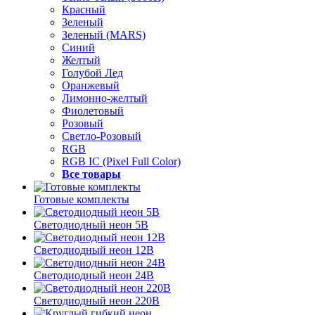
Красный
Зеленый
Зеленый (MARS)
Синий
Желтый
Голубой Лед
Оранжевый
Лимонно-желтый
Фиолетовый
Розовый
Светло-Розовый
RGB
RGB IC (Pixel Full Color)
Все товары
Готовые комплекты
Светодиодный неон 5В
Светодиодный неон 12В
Светодиодный неон 24В
Светодиодный неон 220В