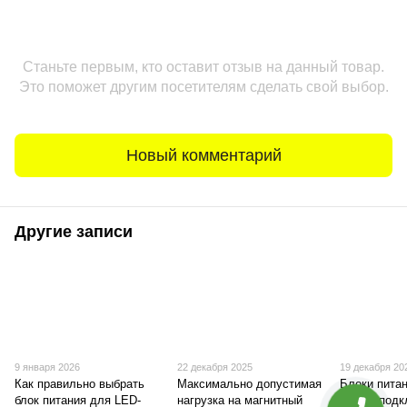
Станьте первым, кто оставит отзыв на данный товар.
Это поможет другим посетителям сделать свой выбор.
Новый комментарий
Другие записи
9 января 2026
22 декабря 2025
19 декабря 20
Как правильно выбрать
Максимально допустимая
Блоки питан
блок питания для LED-
нагрузка на магнитный
схемы подк