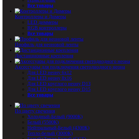
Все товары
Контроллеры и Димеры
LED диммеры
RGB контроллеры
Все товары
Профиль для неоновой ленты
Дистанционные крепления
Аксессуары для подключения светодиодного неона
Для LED неону 6х12
Для LED неону 8х16
Для LED круглого неону D13
Для LED круглого неону D15
Все товары
По цвету свечения
Холодный-Белый (9000К)
Белый (5500К)
Нейтральный-Белый (4300К)
Тепло-белый (3000К)
Белый+Тепло-Белый (ССТ)