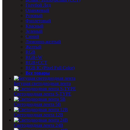
Голубой Лед
Оранжевый
Розовый
Фиолетовый
Красный
Зеленый
Синий
Лимонно-желтый
Желтый
RGB
RGB+W
RGB+CCT
RGB IC (Pixel Full Color)
Все товары
Бегущая светодиодная лента
Светодиодная лента S-TYPE
Светодиодная лента 5В
Светодиодная лента 12В
Светодиодная лента 24В