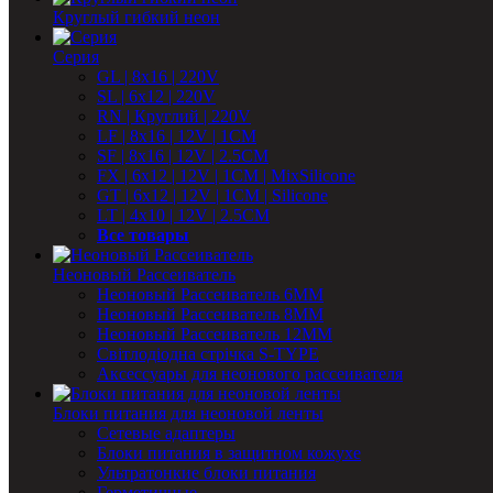
Круглый гибкий неон
Серия
GL | 8x16 | 220V
SL | 6x12 | 220V
RN | Круглий | 220V
LF | 8x16 | 12V | 1CM
SF | 8x16 | 12V | 2.5CM
FX | 6x12 | 12V | 1CM | MixSilicone
GT | 6x12 | 12V | 1CM | Silicone
LT | 4x10 | 12V | 2.5CM
Все товары
Неоновый Рассеиватель
Неоновый Рассеиватель 6ММ
Неоновый Рассеиватель 8ММ
Неоновый Рассеиватель 12ММ
Світлодіодна стрічка S-TYPE
Аксессуары для неонового рассеивателя
Блоки питания для неоновой ленты
Сетевые адаптеры
Блоки питания в защитном кожухе
Ультратонкие блоки питания
Герметичные