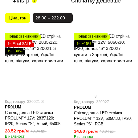
Фільтр
Спочатку дешевше
1
Ціна, грн
28.00 – 222.00
Товар зі знижкою
Товар зі знижкою
📉 Final SALE
📉 −15%
📉 −30%
8
Код товару
: 320021-S
Код товару
: 320027
PR0LUM
PROLUM
Світлодіодна LED стрічка
Світлодіодна LED стрічка
PROLUM™ 12V; 2835\120;
PROLUM™ 12V; 5050\30; IP20;
IP20; Series "S", Білий, 6500К
Series "S", RGB
28.52 грн/м
34.80 грн/м
40.94 грн
40.94 грн
В наявності
В наявності