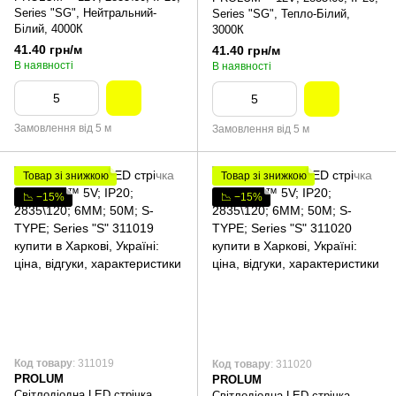
Series "SG", Нейтральний-
Series "SG", Тепло-Білий,
Білий, 4000К
3000К
41.40 грн/м
41.40 грн/м
В наявності
В наявності
Замовлення від 5 м
Замовлення від 5 м
Товар зі знижкою
Товар зі знижкою
📉 −15%
📉 −15%
Код товару
: 311019
Код товару
: 311020
PROLUM
PROLUM
Світлодіодна LED стрічка
Світлодіодна LED стрічка