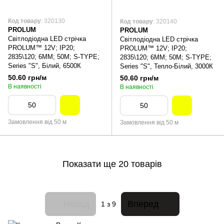
Код товару
: 320130
Код товару
: 320140
PROLUM
PROLUM
Світлодіодна LED стрічка
Світлодіодна LED стрічка
PROLUM™ 12V; IP20;
PROLUM™ 12V; IP20;
2835\120; 6ММ; 50M; S-TYPE;
2835\120; 6ММ; 50M; S-TYPE;
Series "S", Білий, 6500К
Series "S", Тепло-Білий, 3000К
50.60 грн/м
50.60 грн/м
В наявності
В наявності
Замовлення від 50 м
Замовлення від 50 м
Показати ще 20 товарів
Назад
Вперед
1
з 9