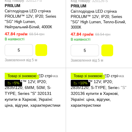
Код товару
: 320127-S
Код товару
: 320126-S
PR0LUM
PR0LUM
Світлодіодна LED стрічка
Світлодіодна LED стрічка
PROLUM™ 12V; IP20; Series
PROLUM™ 12V; IP20; Series
"SG" High Lumen,
"SG" High Lumen, Тепло-Білий,
Нейтральний-Білий, 4000К
3000К
47.84 грн/м
47.84 грн/м
68.54 грн
68.54 грн
В наявності
В наявності
Замовлення від 5 м
Замовлення від 5 м
Товар зі знижкою
Товар зі знижкою
📉 −5%
📉 −10%