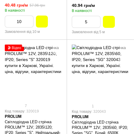
40.48 грн/м
40.94 грн/м
57.96 грн
В наявності
В наявності
Замовлення від 10 м
Замовлення від 5 м
🎬 Відео
7
1
Код товару
: 320019
Код товару
: 320043
PROLUM
PROLUM
Світлодіодна LED стрічка
Світлодіодна LED стрічка
PROLUM™ 12V; 2835\120;
PROLUM™ 12V; 2835\60; IP20;
IP20; Series "S", Нейтральний-
Series "SG", Білий, 6500К