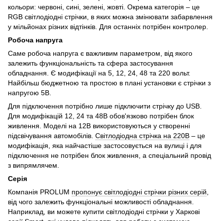
кольори: червоні, сині, зелені, жовті. Окрема категорія – це
RGB світлодіодні стрічки, в яких можна змінювати забарвлення
у мільйонах різних відтінків. Для останніх потрібен контролер.
Робоча напруга
Саме робоча напруга є важливим параметром, від якого
залежить функціональність та сфера застосування
обладнання. Є модифікації на 5, 12, 24, 48 та 220 вольт.
Найбільш бюджетною та простою в плані установки є стрічки з
напругою 5В.
Для підключення потрібно лише підключити стрічку до USB.
Для модифікацій 12, 24 та 48В обов'язково потрібен блок
живлення. Моделі на 12В використовуються у створенні
підсвічування автомобілів.
Світлодіодна стрічка на 220В
– це
модифікація, яка найчастіше застосовується на вулиці і для
підключення не потрібен блок живлення, а спеціальний провід
з випрямлячем.
Серія
Компанія PROLUM
пропонує світлодіодні стрічки різних серій
,
від чого залежить функціональні можливості обладнання.
Наприклад, ви можете купити світлодіодні стрічки у Харкові