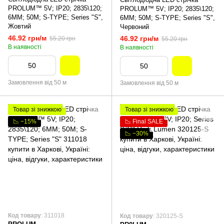
PROLUM™ 5V; IP20; 2835\120;
PROLUM™ 5V; IP20; 2835\120;
6ММ; 50M; S-TYPE; Series "S",
6ММ; 50M; S-TYPE; Series "S",
Жовтий
Червоний
46.92 грн/м
46.92 грн/м
55.20 грн
55.20 грн
В наявності
В наявності
Замовлення від 50 м
Замовлення від 50 м
Товар зі знижкою
Товар зі знижкою
📉 −15%
📉 Final SALE
📉 −30%
Код товару
: 311018
Код товару
: 320125-S