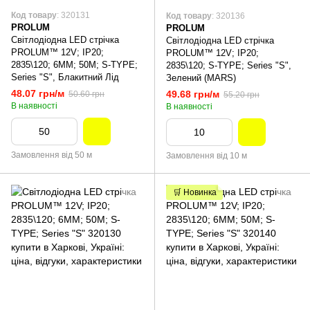
Код товару
: 320131
Код товару
: 320136
PROLUM
PROLUM
Світлодіодна LED стрічка
Світлодіодна LED стрічка
PROLUM™ 12V; IP20;
PROLUM™ 12V; IP20;
2835\120; 6ММ; 50M; S-TYPE;
2835\120; S-TYPE; Series "S",
Series "S", Блакитний Лід
Зелений (MARS)
48.07 грн/м
49.68 грн/м
50.60 грн
55.20 грн
В наявності
В наявності
Замовлення від 50 м
Замовлення від 10 м
🛒 Новинка