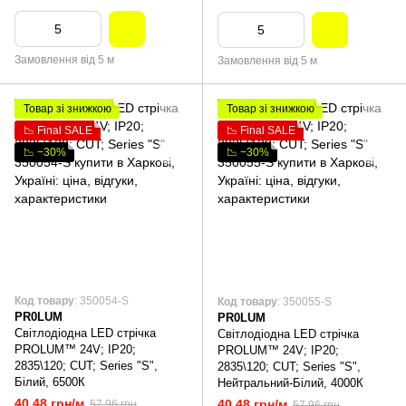
Замовлення від 5 м
Замовлення від 5 м
Товар зі знижкою
Товар зі знижкою
📉 Final SALE
📉 Final SALE
📉 −30%
📉 −30%
Код товару
: 350054-S
Код товару
: 350055-S
PR0LUM
PR0LUM
Світлодіодна LED стрічка
Світлодіодна LED стрічка
PROLUM™ 24V; IP20;
PROLUM™ 24V; IP20;
2835\120; CUT; Series "S",
2835\120; CUT; Series "S",
Білий, 6500К
Нейтральний-Білий, 4000К
40.48 грн/м
40.48 грн/м
57.96 грн
57.96 грн