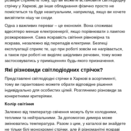
розміри сприяють тому, що ви можете встановити світлодіодну
стрічку у Харкові, де інше обладнання фізично просто не
поміститься та буде неактуальним, наприклад, якщо ви хочете
висвітлити нішу чи сходи.
Одна з важливих переваг – це економія. Вона споживає
вдесятеро менше електроенергії, якщо порівнювати з лампою
розжарювання. Сама яскравість світіння рівномірна та
яскрава, незалежно від перепадів електрики. Безпеці
експлуатації сприяє те, що при роботі зовсім не нагрівається,
а також при роботі не виділяє шкідливих речовин, тому може
застосовуватись у приміщеннях будь-якого призначення.
Які різновиди світлодіодних стрічок?
Представлені світлодіодні стрічки в Харкові в асортименті,
тому ви гарантовано можете обрати відповідне рішення
індивідуально для особистих цілей. Розглянемо різновиди за
конкретними критеріями.
Колір світіння
Залежно від температур свічення можуть бути холодними,
теплими та нейтральними. За допомогою димера може
змінюватись температура. Разом з цим, у каталозі ви знайдете
не тільки білі монохромні стрічки, але й різноманітні яскраві