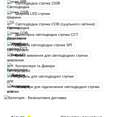
Світлодіодна стрічка 220В
Ширина LED стрічки
Світлодіодна стрічка COB (суцільного світіння)
Двоколірна cвітлодіодна стрічка CCT
Адресна світлодіодна стрічка SPI
Блоки живлення для світлодіодних стрічок
Контролери та Димери
Профіль для світлодіодної стрічки
Аксесуари для підключення світлодіодної стрічки