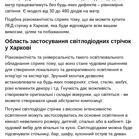
метр
працюватимуть без будь-яких дефектів – рівномірне
світіння. Є моделі від 30 до 480 діодів на метр.
Подібна різноманітність сприяє тому, що ви можете купити
ЛЕД стрічку в Харкові, яка буде відповідати всім вашим
вимогам, цілям та побажанням.
Область застосування світлодіодних стрічок
у Харкові
Різноманітність та універсальність такого освітлювального
обладнання сприяє тому, що воно стане чудовим рішенням
для створення локального та декоративного освітлення в
інтер'єрі та екстер'єрі. Зручний монтаж дозволяє
встановлювати на будь-яких поверхнях: стіни, стелю, меблі,
різні елементи декору і т.д. Гнучкість дає можливість
створювати оригінальні і складні візерунки, що світяться - ви
можете створювати цікаві абстрактні композиції.
Потужні світлодіодні стрічки з високою інтенсивністю
освітлення можуть застосовуватись як основне освітлення в
кімнаті невеликого розміру, дитячій, спальні або в кабінеті. Це
чудовий вибір для вітальні та кухні. Світлодіодами можна буде
підсвічувати стільниці, бар, шафу, кухонний острів та диван.