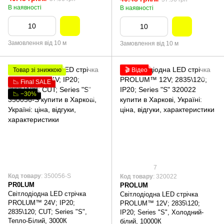
В наявності
В наявності
Замовлення від 10 м
Замовлення від 10 м
Товар зі знижкою
🎬 Відео
📉 Final SALE
📉 −30%
7
Код товару
: 350056-S
Код товару
: 320022
PR0LUM
PROLUM
Світлодіодна LED стрічка
Світлодіодна LED стрічка
PROLUM™ 24V; IP20;
PROLUM™ 12V; 2835\120;
2835\120; CUT; Series "S",
IP20; Series "S", Холодний-
Тепло-Білий, 3000К
білий, 10000К