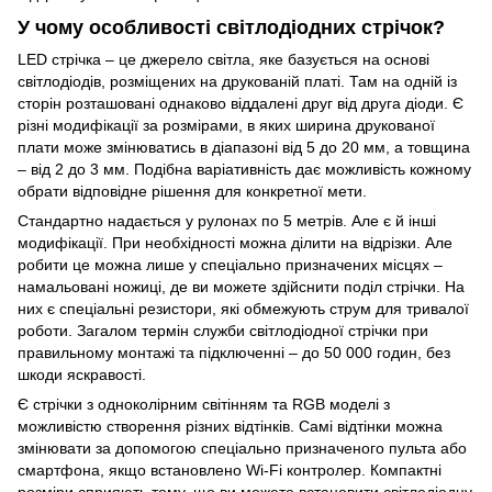
У чому особливості світлодіодних стрічок?
LED стрічка – це джерело світла, яке базується на основі
світлодіодів, розміщених на друкованій платі. Там на одній із
сторін розташовані однаково віддалені друг від друга діоди. Є
різні модифікації за розмірами, в яких ширина друкованої
плати може змінюватись в діапазоні від 5 до 20 мм, а товщина
– від 2 до 3 мм. Подібна варіативність дає можливість кожному
обрати відповідне рішення для конкретної мети.
Стандартно надається у рулонах по 5 метрів. Але є й інші
модифікації. При необхідності можна ділити на відрізки. Але
робити це можна лише у спеціально призначених місцях –
намальовані ножиці, де ви можете здійснити поділ стрічки. На
них є спеціальні резистори, які обмежують струм для тривалої
роботи. Загалом термін служби світлодіодної стрічки при
правильному монтажі та підключенні – до 50 000 годин, без
шкоди яскравості.
Є стрічки з одноколірним світінням та RGB моделі з
можливістю створення різних відтінків. Самі відтінки можна
змінювати за допомогою спеціально призначеного пульта або
смартфона, якщо встановлено Wi-Fi контролер. Компактні