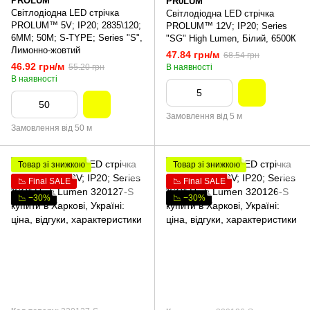
PROLUM
PR0LUM
Світлодіодна LED стрічка
Світлодіодна LED стрічка
PROLUM™ 5V; IP20; 2835\120;
PROLUM™ 12V; IP20; Series
6ММ; 50M; S-TYPE; Series "S",
"SG" High Lumen, Білий, 6500К
Лимонно-жовтий
47.84 грн/м
68.54 грн
46.92 грн/м
55.20 грн
В наявності
В наявності
Замовлення від 5 м
Замовлення від 50 м
Товар зі знижкою
Товар зі знижкою
📉 Final SALE
📉 Final SALE
📉 −30%
📉 −30%