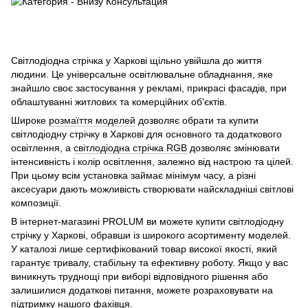
Світлодіодна стрічка у Харкові щільно увійшла до життя
людини. Це універсальне освітлювальне обладнання, яке
знайшло своє застосування у рекламі, прикрасі фасадів, при
облаштуванні житлових та комерційних об'єктів.
Широке
розмаїття моделей
дозволяє обрати та купити
світлодіодну стрічку в Харкові для основного та додаткового
освітлення, а
світлодіодна стрічка RGB
дозволяє змінювати
інтенсивність і колір освітлення, залежно від настрою та цілей.
При цьому всім установка займає мінімум часу, а різні
аксесуари дають можливість створювати найскладніші світлові
композиції.
В інтернет-магазині PROLUM ви можете купити світлодіодну
стрічку у Харкові, обравши із широкого асортименту моделей.
У каталозі лише сертифікований товар високої якості, який
гарантує тривалу, стабільну та ефективну роботу. Якщо у вас
виникнуть труднощі при виборі відповідного рішення або
залишилися додаткові питання, можете розраховувати на
підтримку нашого фахівця.