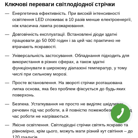
Ключові переваги світлодіодної стрічки
Енергетична ефективність. При високій інтенсивності
освітлення LED споживає в 10 разів менше електроенергії,
ніж класична лампа розжарювання.
Довговічність експлуатації. Встановлені діоди здатні
працювати до 50 000 годин і за цей час практично не
втрачають яскравості.
Універсальність застосування. Обладнання підходить для
використання в різних сферах, а також здатні
функціонувати в широкому діапазоні температур, у тому
числі при сильному морозі.
Просте встановлення. На звороті стрічки розташована
липка основа, яка без проблем фіксується до будь-яких
поверхонь.
Безпека. Устаткування не просто не виділяє шкідливих
речовин під час роботи, а й повністю пожежобезпечні – під
час роботи не нагріваються.
Якісне освітлення. Світлодіодні стрічки світять яскраво та
рівномірно, крім цього, можуть мати різний кут світіння – до
120 градусів.