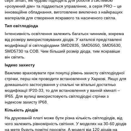
серії Smart, які чудово підходять для роботи з системою
«розумний дім» та піддаються управлінню, а серія PRO – це
інноваційне обладнання, виготовлене виключно з найкращих
матеріалів для створення яскравого та насиченого світла.
Тип світлодіода
Інтенсивність освітлення залежить багатьох чинників, зокрема
від розміру використовуваних діодів. У каталозі представлені
модифікації зі світлодіодами SMD2835, SMD5050, SMD5630,
SMD5730 та СОВ. Чим більший розмір діода, тим яскравіше
він світить.
Індекс захисту
Важливо враховувати при покупці рівень захисту світлодіодної
стрічки, перш ніж проводити встановлення у Харкові. Якщо для
домашнього застосування у спальні чи вітальні достатньо
модифікації IP20-33, то для встановлення у ванній кімнаті –
IP65. Для вулиці використовують світлодіодні стрічки з
індексом захисту IP68.
Кількість діодів
На друкованій платі може бути різна кількість світлодіодів, від
чого залежить рівномірність світіння. У моделях на 30-60 діодів
на метр будуть помітні просвіти. А
моделі від 120 діодів на