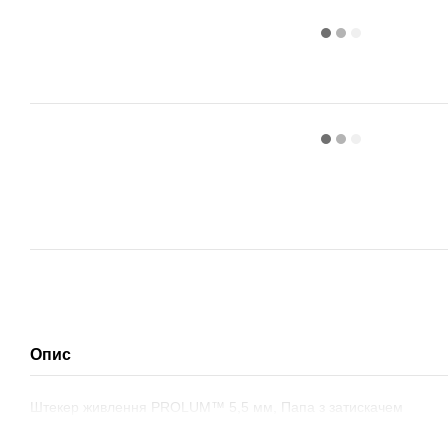
Опис
Штекер живлення PROLUM™ 5,5 мм, Папа з затискачем