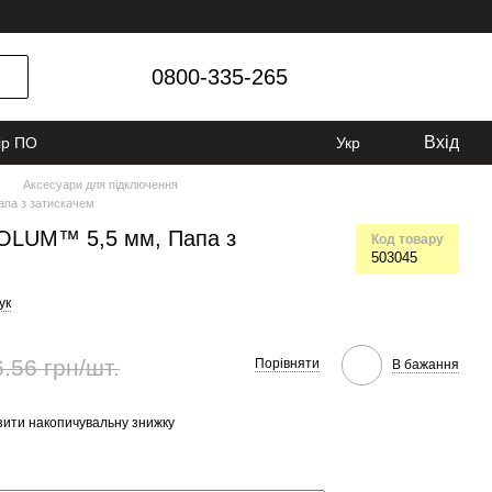
0800-335-265
Вхід
ір ПО
Укр
Аксесуари для підключення
па з затискачем
OLUM™ 5,5 мм, Папа з
Код товару
503045
ук
.56 грн/шт.
Порівняти
В бажання
ити накопичувальну знижку