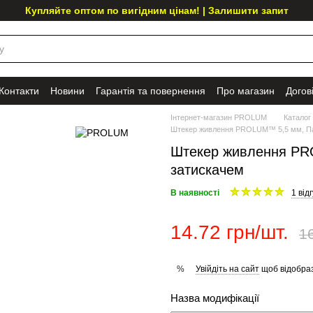
Купляйте оптом по вигідним цінам! | Залишити запит
Контакти
Новини
Гарантія та повернення
Про магазин
Догов
Інтернет-магазин PROLUM
Каталог
Штекер живлення PROLUM™ 5,5 мм, Па
Штекер живлення PR
затискачем
В наявності
1 відг
14.72 грн/шт.
16
Увійдіть на сайт
щоб відобраз
%
Назва модифікації