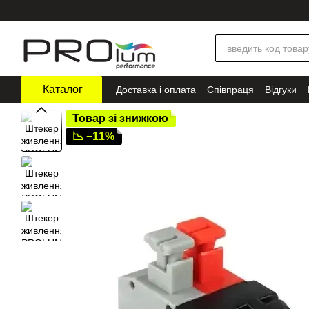
Перейти до основного контенту
Каталог
Доставка і оплата
Співпраця
Відгуки
Товар зі знижкою
📉 −11%