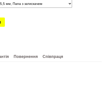
и
антія
Повернення
Співпраця