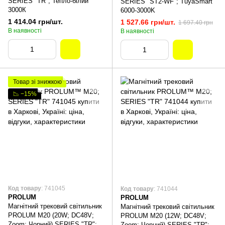
SERIES "TR"; Тепло-білий
SERIES "ST2-WF"; TuyaSmart
3000К
6000-3000K
1 414.04 грн/шт.
1 527.66 грн/шт.
1 697.40 грн
В наявності
В наявності
Товар зі знижкою
📉 −15%
Код товару
: 741045
Код товару
: 741044
PROLUM
PROLUM
Магнітний трековий світильник
Магнітний трековий світильник
PROLUM M20 (20W; DC48V;
PROLUM M20 (12W; DC48V;
Zoom; Чорний) SERIES "TR";
Zoom; Чорний) SERIES "TR";