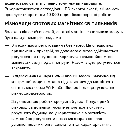
акцентовано світити у певну зону, яку ви направите.
Використовуються світлодіоди LED високої якості, які можуть
прослужити протягом 40 000 годин безперервної роботи.
Різновиди спотових магнітних світильників
Залежно від особливостей, спотові магнітні світильники можуть
бути наступними різновидами:
З механізмом регулювання і без нього. Це спеціально
призначений пристрій, за допомогою якого здійснюється
регулювання потужності. Користувач самостійно може
змінювати силу подачі напруги. Разом із цим регулюється
яскравість.
З підключенням через Wi-Fi або Bluetooth. Залежно від
конкретної моделі, можна підключатися до магнітного
світильника через Wi-Fi або Bluetooth для регулювання
різних характеристик.
За допомогою роботи «розумний дім». Популярний
різновид світильника, який інтегрується в систему
розумного будинку, де у користувача є можливість
самостійно регулювати показник яскравості, час
увімкнення/вимкнення світла та інші характеристики.