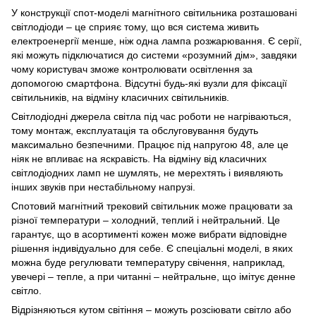
У конструкції спот-моделі магнітного світильника розташовані
світлодіоди – це сприяє тому, що вся система живить
електроенергії менше, ніж одна лампа розжарювання. Є серії,
які можуть підключатися до системи «розумний дім», завдяки
чому користувач зможе контролювати освітлення за
допомогою смартфона. Відсутні будь-які вузли для фіксації
світильників, на відміну класичних світильників.
Світлодіодні джерела світла під час роботи не нагріваються,
тому монтаж, експлуатація та обслуговування будуть
максимально безпечними. Працює під напругою 48, але це
ніяк не впливає на яскравість. На відміну від класичних
світлодіодних ламп не шумлять, не мерехтять і виявляють
інших звуків при нестабільному напрузі.
Спотовий магнітний трековий світильник може працювати за
різної температури – холодний, теплий і нейтральний. Це
гарантує, що в асортименті кожен може вибрати відповідне
рішення індивідуально для себе. Є спеціальні моделі, в яких
можна буде регулювати температуру свічення, наприклад,
увечері – тепле, а при читанні – нейтральне, що імітує денне
світло.
Відрізняються кутом світіння – можуть розсіювати світло або