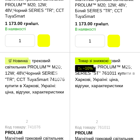
PROLUM™ M20; 12W;
PROLUM™ M20; 12W; 48V;
48V;Чорний SERIES "TR"; CCT
Білий SERIES "TR"; CCT
TuyaSmart
TuyaSmart
1 173.00 грн/шт.
1 173.00 грн/шт.
В наявності
В наявності
🛒 Новинка
Товар зі знижкою
📉 −10%
2
2
Код товару
: 741076
Код товару
: 761011
PROLUM
PROLUM
Магнітний трековий світильник
Магнітний трековий світильник