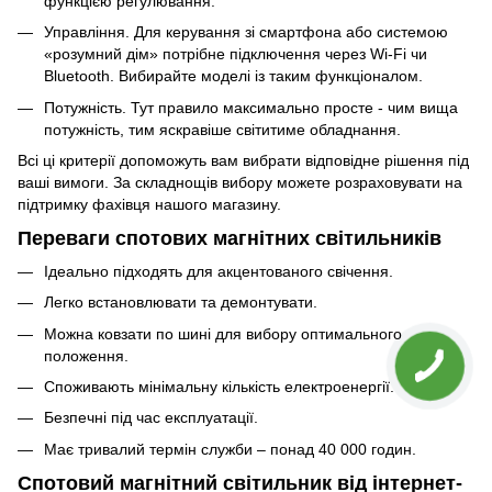
функцією регулювання.
Управління. Для керування зі смартфона або системою
«розумний дім» потрібне підключення через Wi-Fi чи
Bluetooth. Вибирайте моделі із таким функціоналом.
Потужність. Тут правило максимально просте - чим вища
потужність, тим яскравіше світитиме обладнання.
Всі ці критерії допоможуть вам вибрати відповідне рішення під
ваші вимоги. За складнощів вибору можете розраховувати на
підтримку фахівця нашого магазину.
Переваги спотових магнітних світильників
Ідеально підходять для акцентованого свічення.
Легко встановлювати та демонтувати.
Можна ковзати по шині для вибору оптимального
положення.
Споживають мінімальну кількість електроенергії.
Безпечні під час експлуатації.
Має тривалий термін служби – понад 40 000 годин.
Спотовий магнітний світильник від інтернет-