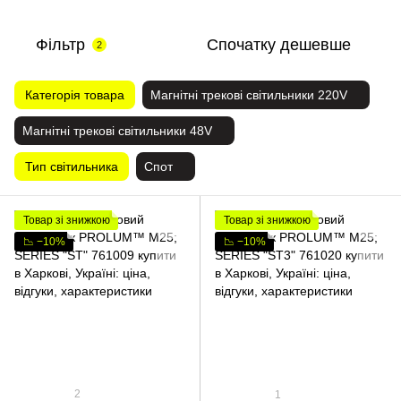
Фільтр
Спочатку дешевше
2
Категорія товара
Магнітні трекові світильники 220V
Магнітні трекові світильники 48V
Тип світильника
Спот
Товар зі знижкою
Товар зі знижкою
📉 −10%
📉 −10%
2
1