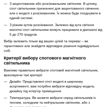
З акцентованим або розсіювальним світінням. В цілому,
спот світильники призначені для акцентованого свічення,
але є моделі з розсіюванням. Їх можна буде поєднувати в
єдиній системі.
З різним кутом розсіювання. Залежно від кута світіння
магнітні спот світильники можуть працювати в діапазоні від
5 до 270 градусів.
Вибір залежить тільки від ваших цілей та переваг – ви
гарантовано але знайдете відповідне рішення індивідуально
собі.
Критерії вибору спотового магнітного
світильника
Важливо правильно вибрати спотовий магнітний світильник,
враховуючи такі критерії:
Дизайн. Представлені спот моделі в широкому
асортименті, вам потрібно вибрати відповідну модель
дизайну під інтер'єр приміщення.
Температура. Ви можете вибрати серед світильників із
теплим, холодним та нейтральним світінням, або з