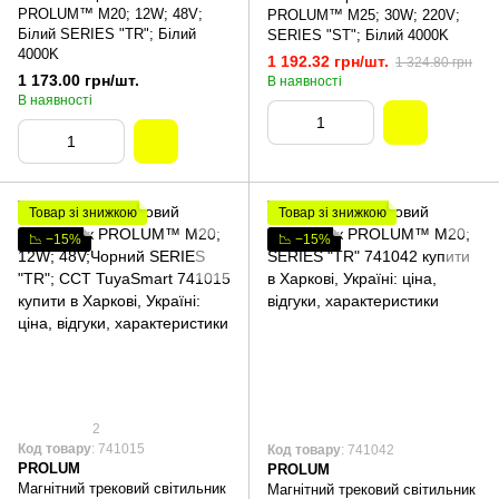
PROLUM™ M20; 12W; 48V;
PROLUM™ M25; 30W; 220V;
Білий SERIES "TR"; Білий
SERIES "ST"; Білий 4000K
4000K
1 192.32 грн/шт.
1 324.80 грн
1 173.00 грн/шт.
В наявності
В наявності
Товар зі знижкою
Товар зі знижкою
📉 −15%
📉 −15%
2
Код товару
: 741015
Код товару
: 741042
PROLUM
PROLUM
Магнітний трековий світильник
Магнітний трековий світильник