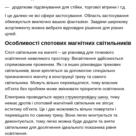
додаткове підсвічування для стійки, торгової вітрини і т.д.
І це далеко не всі сфери застосування. Область застосування
обмежується виключно вашою фантазією. Завдяки широкому
асортименту можна вибрати відповідне рішення для різних
цілей.
Особливості спотових магнітних світильників
Спот-світильник на магніті – це різновид для точкового
освітлення невеликого простору. Висвітлення здійснюється
спрямованим променем. Як і в інших різновидах трекових
світильників, вони кріпляться за допомогою спеціально
призначеного магніту в конструкції треку та самого
світильника. Можуть вільно переміщатися, тому власник
об'єкта без проблем може змінювати пріоритети освітлення.
Електрика проводиться
через струмопровідну шину
, тому
немає дротів і спотовий магнітний світильник не зіпсує
естетику об'єкта. Це і дає можливість вільно повертати і
переміщати по самому треку. Вони легко монтуються та
демонтуються, тому легко можна буде додати та зняти
світильники для досягнення ідеального показника рівня
освітлення.