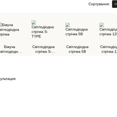
с
Сортування:
Біжуча
Світлодіодна
Світлодіодна
Світлодіо
світлодіодна
стрічка S-
стрічка 5В
стрічка 
стрічка
TYPE