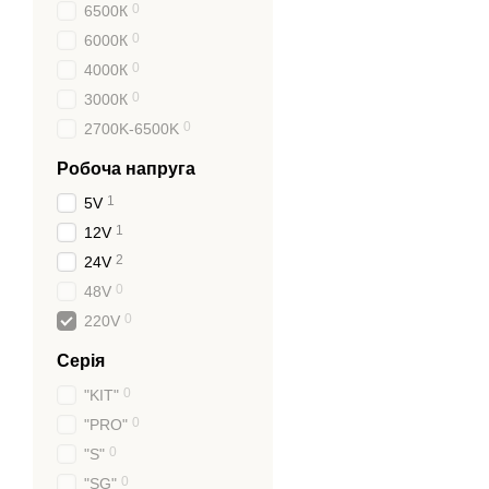
0
6500К
0
6000К
0
4000К
0
3000К
0
2700K-6500K
Робоча напруга
1
5V
1
12V
2
24V
0
48V
0
220V
Серія
0
"KIT"
0
"PRO"
0
"S"
0
"SG"