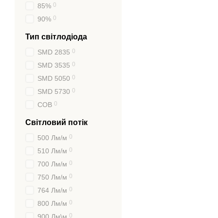
0
85%
0
90%
Тип світлодіода
0
SMD 2835
0
SMD 3535
0
SMD 5050
0
SMD 5730
0
COB
Світловий потік
0
500 Лм/м
0
510 Лм/м
0
700 Лм/м
0
750 Лм/м
0
764 Лм/м
0
800 Лм/м
0
900 Лм\м