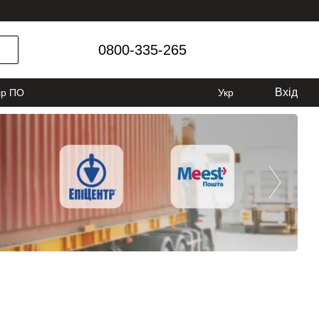
0800-335-265
Вхід
ір ПО
Укр