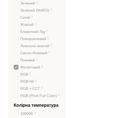
0
Зелений
0
Зелений (MARS)
0
Синій
0
Жовтий
0
Блакитний Лід
0
Помаранчевий
0
Лимонно-жовтий
0
Світло-Рожевий
0
Рожевий
0
Фіолетовий
0
RGB
0
RGB+W
0
RGB + CCT
0
RGB (Pixel Full Color)
Колірна температура
0
10000К