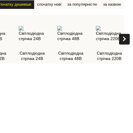
початку дешевше
спочатку нові
за популярністю
за назвою
дна
Світлодіодна
Світлодіодна
Світлодіодна
12В
стрічка 24В
стрічка 48В
стрічка 220В