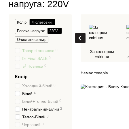
напруга: 220V
Колір:
Фіолетовий
Робоча напруга:
220V
Очистити фільтр
0
Товар зі знижкою
За кольором
світіння
0
📉 Final SALE
0
🛒 Новинка
Немає товарів
Колір
0
Холодний-білий
4
Білий
0
Білий+Тепло-Білий
2
Нейтральний-Білий
3
Тепло-Білий
0
Червоний