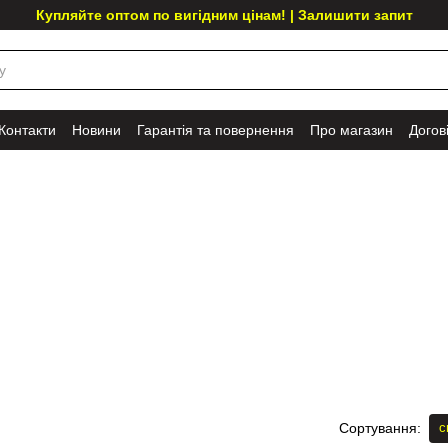
Купляйте оптом по вигідним цінам! | Залишити запит
Контакти
Новини
Гарантія та повернення
Про магазин
Догов
с
Сортування: