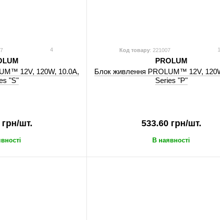
4
1
27
Код товару
: 221007
OLUM
PROLUM
UM™ 12V, 120W, 10.0А,
Блок живлення PROLUM™ 12V, 120W
es "S"
Series "P"
 грн/шт.
533.60 грн/шт.
явності
В наявності