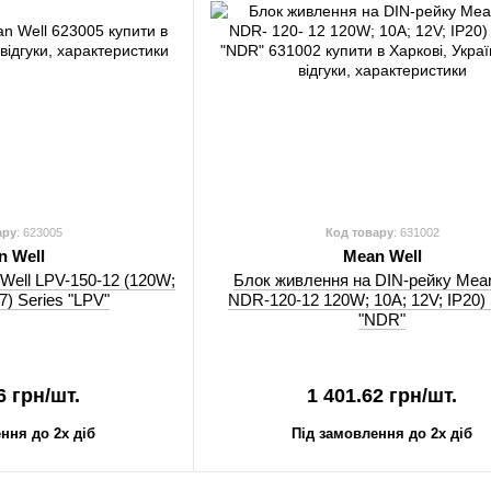
ару
: 623005
Код товару
: 631002
n Well
Mean Well
Well LPV-150-12 (120W;
Блок живлення на DIN-рейку Mean
7) Series "LPV"
NDR-120-12 120W; 10A; 12V; IP20) 
"NDR"
6 грн/шт.
1 401.62 грн/шт.
ння до 2х діб
Під замовлення до 2х діб