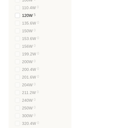
Вага. Наявність мета
0
110.4W
якості.
5
120W
Якість комплектуючих.
0
135.6W
обладнання.
0
150W
Захист. Рекомендуєть
0
153.6W
дефекти при роботі о
0
156W
Індекс захисту. Є ге
0
199.2W
приміщення з підвище
0
200W
Серія. Подано перетв
0
200.4W
Враховуючи ці критерії, 
0
201.6W
0
204W
Ключові переваг
0
211.2W
Стабільна напруга. Ві
0
240W
Регулювання напруги.
0
250W
Широкий діапазон роб
0
300W
Ефективне охолодженн
0
320.4W
навіть при пікових н