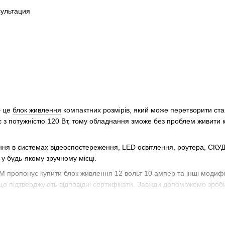
– це
блок живлення
компактних розмірів, який може перетворити стан
з потужністю 120 Вт, тому обладнання зможе без проблем живити кі
ння в системах відеоспостереження, LED освітлення, роутера, СКУД
у будь-якому зручному місці.
 пропонує купити блок живлення 12 вольт 10 ампер та інші модифік
що підтверджують відповідні сертифікати. Завжди допоможемо зроби
особливості блоків живлення 12 вольт 10 