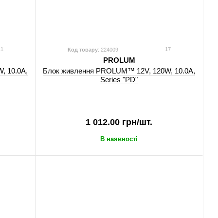
1
17
Код товару
: 224009
PROLUM
, 10.0А,
Блок живлення PROLUM™ 12V, 120W, 10.0А,
Series "PD"
1 012.00 грн/шт.
В наявності