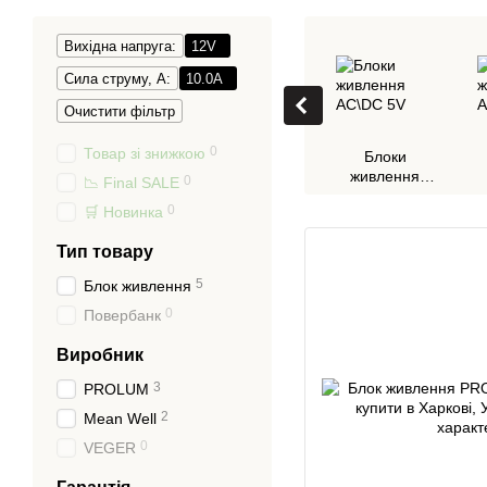
Вихідна напруга:
12V
Сила струму, А:
10.0А
Очистити фільтр
0
Товар зі знижкою
Блоки
живлення
0
📉 Final SALE
AC\DC 5V
0
🛒 Новинка
Тип товару
5
Блок живлення
0
Повербанк
Виробник
3
PROLUM
2
Mean Well
0
VEGER