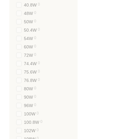
Блок живлення 12 вольт 
0
40.8W
мережева модифікація дл
0
48W
імпульсною схемою, завдя
0
50W
Мережеві блоки живлення 
0
50.4W
установки. Монолітні кон
0
54W
коефіцієнтом пульсації т
0
60W
Зазвичай оснащаются дуб
0
72W
заземлення та два виходи
на якій просвердлені вен
0
74.4W
відведення тепла.
0
75.6W
Деякі силові електронні 
0
76.8W
охолодження та збільшен
0
80W
вбудований резистор на к
0
90W
Як вибрати бло
0
96W
0
100W
Якщо ви хочете, щоб бло
підключене обладнання, п
0
100.8W
0
102W
Показники струму та 
За допомогою тестера
0
108W