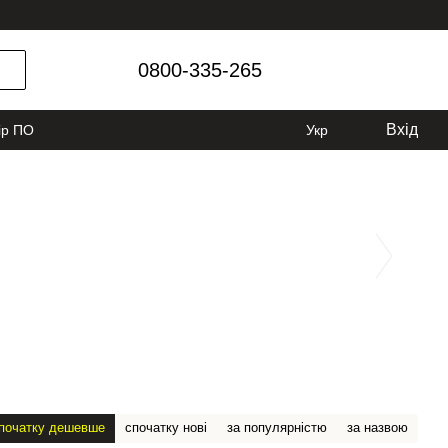
0800-335-265
Вхід
ір ПО
Укр
початку дешевше
спочатку нові
за популярністю
за назвою