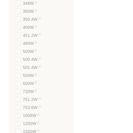
0
348W
Пара клемних пар. Под
0
350W
0
Блок живлення 
350.4W
0
400W
Інтернет-магазин PROLUM
0
451.2W
модифікацію та оформити
0
480W
Ми є офіційним імпортером
0
500W
постійних клієнтів – знижк
0
500.4W
0
501.4W
0
504W
0
600W
0
720W
0
751.2W
0
753.6W
0
1008W
0
1200W
0
1500W