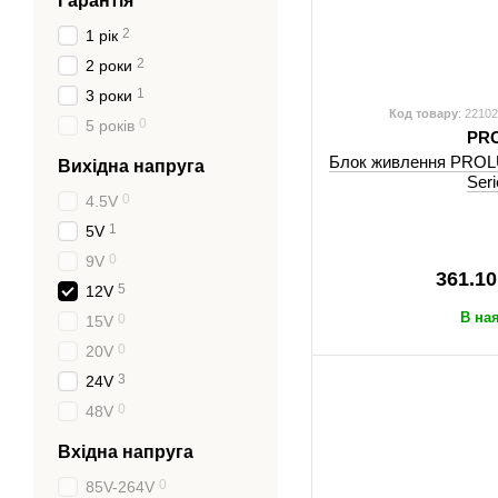
Гарантія
2
1 рік
2
2 роки
1
3 роки
Код товару
: 2210
0
5 років
PR
Блок живлення PROL
Вихідна напруга
Seri
0
4.5V
1
5V
0
9V
361.10
5
12V
В на
0
15V
0
20V
3
24V
0
48V
Вхідна напруга
0
85V-264V