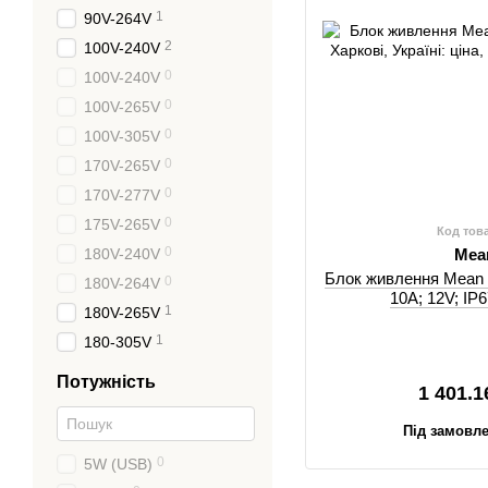
1
90V-264V
2
100V-240V
0
100V-240V
0
100V-265V
0
100V-305V
0
170V-265V
0
170V-277V
0
175V-265V
Код тов
0
180V-240V
Mea
Блок живлення Mean 
0
180V-264V
10A; 12V; IP6
1
180V-265V
1
180-305V
Потужність
1 401.1
Під замовле
0
5W (USB)