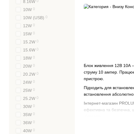
0
8.16W
0
10W
0
10W (USB)
0
12W
0
15W
0
15.2W
0
15.6W
0
18W
Блок живлення 12В 10А 
0
20W
струму 10 ампер. Працює 
0
20.2W
пристрою.
0
24W
Підходить для встановле
0
25W
встановлення абсолютно 
0
25.2W
Інтернет-магазин PROLUM
0
30W
ефективна та безпечна, 
0
35W
цікавлять.
0
36W
Конструктивні 
0
40W