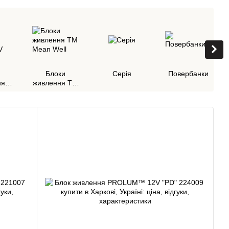
Блоки
Cерія
Повербанки
ня
живлення ТМ
8V
Mean Well