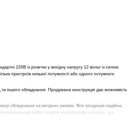
дартні 220В із розетки у вихідну напругу 12 вольт із силою
лька пристроїв низької потужності або одного потужного
 та іншого обладнання. Продумана конструкція дає можливість
ації обладнання на вигідних умовах. Вся продукція надійна,
ти правильний вибір і надати консультацію з питань, що
ампер