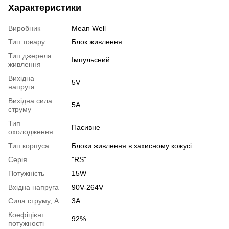
Характеристики
Виробник
Mean Well
Тип товару
Блок живлення
Тип джерела
Імпульсний
живлення
Вихідна
5V
напруга
Вихідна сила
5А
струму
Тип
Пасивне
охолодження
Тип корпуса
Блоки живлення в захисному кожусі
Серія
"RS"
Потужність
15W
Вхідна напруга
90V-264V
Сила струму, А
3А
Коефіцієнт
92%
потужності