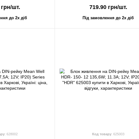
 грн/шт.
719.90 грн/шт.
ння до 2х діб
Під замовлення до 2х діб
ару
: 628002
Код товару
: 625003