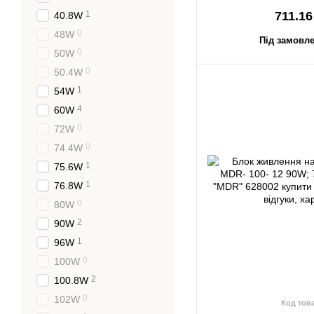
1
711.16
40.8W
0
48W
Під замовле
0
50W
0
50.4W
1
54W
4
60W
0
72W
0
74.4W
1
75.6W
1
76.8W
0
80W
2
90W
1
96W
0
100W
2
100.8W
0
102W
Код тов