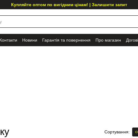
Купляйте оптом по вигідним цінам! | Залишити запит
Контакти
Новини
Гарантія та повернення
Про магазин
Догов
ку
с
Сортування: