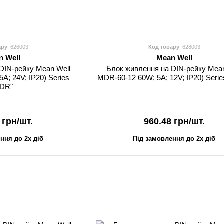
ару
: 626003
Код товару
: 628003
n Well
Mean Well
DIN-рейку Mean Well
Блок живлення на DIN-рейку Mean
A; 24V; IP20) Series
MDR-60-12 60W; 5A; 12V; IP20) Seri
HDR"
 грн/шт.
960.48 грн/шт.
ння до 2х діб
Під замовлення до 2х діб