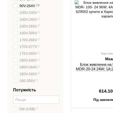
29
90V-264V
0
100V-240V
0
100V-240V
0
100V-265V
0
100V-305V
0
170V-265V
0
170V-277V
0
175V-265V
Код тов
Mea
0
180V-240V
Блок живлення на 
0
180V-264V
MDR-20-24 24W; 1A;2
0
180V-265V
0
180-305V
Потужність
614.10
Під замовле
0
5W (USB)