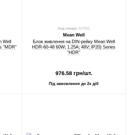
Код товару
: 627002
Mean Well
 Well
Блок живлення на DIN-рейку Mean Well
es "MDR"
HDR-60-48 60W; 1.25A; 48V; IP20) Series
"HDR"
976.58 грн/шт.
Під замовлення до 2х діб