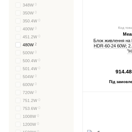
0
348W
0
350W
0
350.4W
Код тов
0
400W
Mea
0
451.2W
Блок живлення на 
2
480W
HDR-60-24 60W; 2.5
"
0
500W
0
500.4W
0
501.4W
914.48
0
504W
Під замовле
0
600W
0
720W
0
751.2W
0
753.6W
0
1008W
0
1200W
0