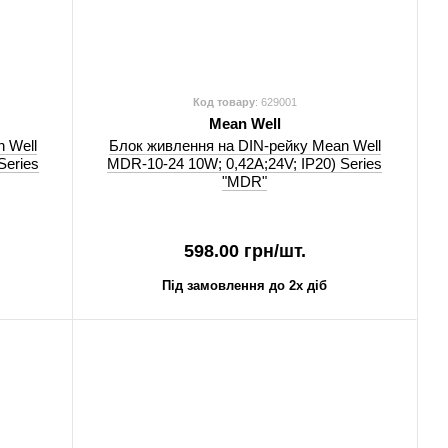
Код товару
: 629001
Mean Well
 Well
Блок живлення на DIN-рейку Mean Well
Series
MDR-10-24 10W; 0,42A;24V; IP20) Series
"MDR"
598.00 грн/шт.
Під замовлення до 2х діб