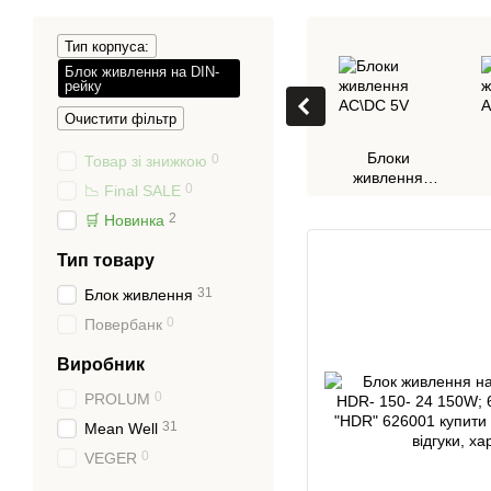
Тип корпуса:
Блок живлення на DIN-
рейку
Очистити фільтр
Блоки
0
Товар зі знижкою
живлення
0
📉 Final SALE
AC\DC 5V
2
🛒 Новинка
Тип товару
31
Блок живлення
0
Повербанк
Виробник
0
PROLUM
31
Mean Well
0
VEGER