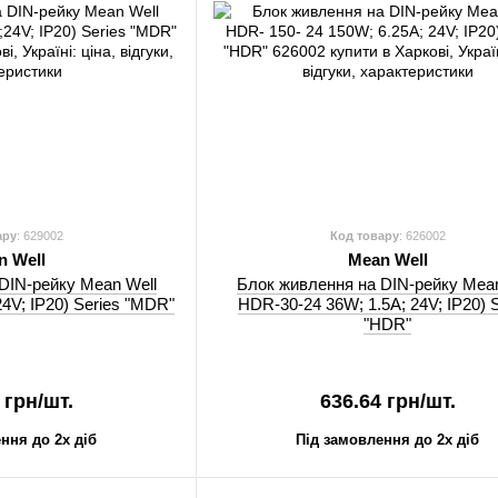
ару
: 629002
Код товару
: 626002
n Well
Mean Well
DIN-рейку Mean Well
Блок живлення на DIN-рейку Mean
4V; IP20) Series "MDR"
HDR-30-24 36W; 1.5A; 24V; IP20) S
"HDR"
 грн/шт.
636.64 грн/шт.
ння до 2х діб
Під замовлення до 2х діб