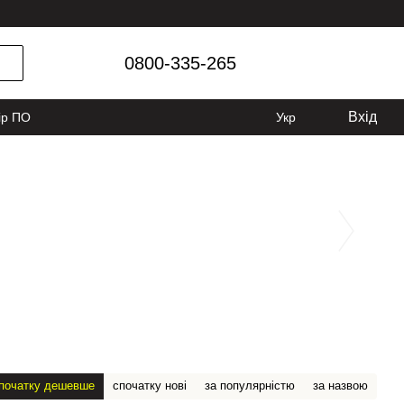
0800-335-265
Вхід
ір ПО
Укр
початку дешевше
спочатку нові
за популярністю
за назвою