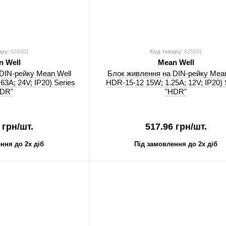
ару
: 626001
Код товару
: 625001
n Well
Mean Well
DIN-рейку Mean Well
Блок живлення на DIN-рейку Mean
63A; 24V; IP20) Series
HDR-15-12 15W; 1.25A; 12V; IP20) 
HDR"
"HDR"
 грн/шт.
517.96 грн/шт.
ння до 2х діб
Під замовлення до 2х діб