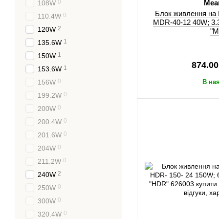
0
Mea
108W
Блок живлення на 
0
110.4W
MDR-40-12 40W; 3.3
2
120W
"M
1
135.6W
1
150W
874.00
1
153.6W
0
156W
В на
0
199.2W
0
200W
0
200.4W
0
201.6W
0
204W
0
211.2W
2
240W
0
250W
0
300W
0
320.4W