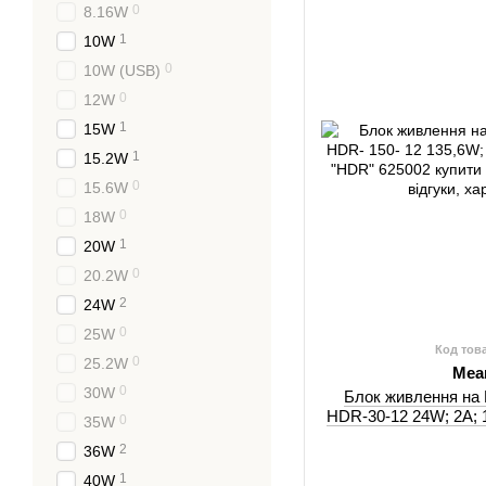
0
8.16W
1
10W
0
10W (USB)
0
12W
1
15W
1
15.2W
0
15.6W
0
18W
1
20W
0
20.2W
2
24W
0
25W
Код тов
0
25.2W
Mea
0
30W
Блок живлення на 
HDR-30-12 24W; 2A; 1
0
35W
2
36W
1
40W