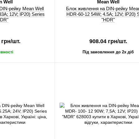
n Well
Mean Well
DIN-рейку Mean Well
Блок живлення на DIN-рейку Mean
3A; 12V; IP20) Series
HDR-60-12 54W; 4.5A; 12V; IP20) S
DR"
"HDR"
 грн/шт.
908.04 грн/шт.
явності
Під замовлення до 2х діб