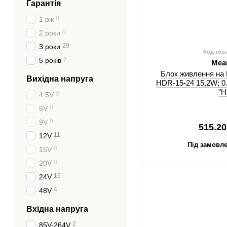
Гарантія
0
1 рік
0
2 роки
29
3 роки
Код тов
2
5 років
Mea
Блок живлення на 
Вихідна напруга
HDR-15-24 15,2W; 0.
"
0
4.5V
0
5V
0
9V
515.20
11
12V
Під замовле
0
15V
0
20V
16
24V
4
48V
Вхідна напруга
2
85V-264V