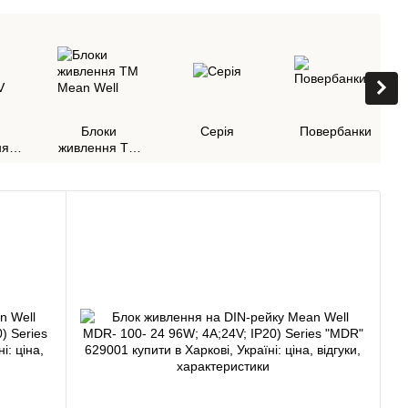
Блоки
Cерія
Повербанки
ня
живлення ТМ
8V
Mean Well