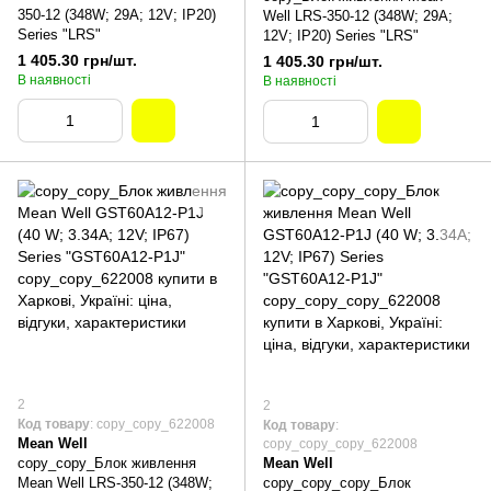
350-12 (348W; 29A; 12V; IP20)
Well LRS-350-12 (348W; 29A;
Series "LRS"
12V; IP20) Series "LRS"
1 405.30 грн/шт.
1 405.30 грн/шт.
В наявності
В наявності
2
2
Код товару
: copy_copy_622008
Код товару
:
Mean Well
copy_copy_copy_622008
copy_copy_Блок живлення
Mean Well
Mean Well LRS-350-12 (348W;
copy_copy_copy_Блок