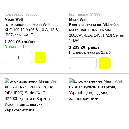
Код товару
: 623006
Код товару
: 626004
Mean Well
Mean Well
Блок живлення Mean Well
Блок живлення на DIN-рейку
XLG-100-12-A (96 Вт; 8 А; 12 В;
Mean Well HDR-100-24N
IP67) серії «XLG»
100,8W; 4.2A; 24V; IP20) Series
"HDR"
1 201.06 грн/шт.
В наявності
1 233.26 грн/шт.
Під замовлення до 2х діб