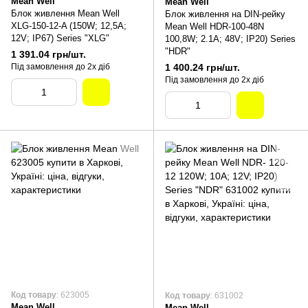
Mean Well
Mean Well
Блок живлення Mean Well
Блок живлення на DIN-рейку
XLG-150-12-A (150W; 12,5A;
Mean Well HDR-100-48N
12V; IP67) Series "XLG"
100,8W; 2.1A; 48V; IP20) Series
"HDR"
1 391.04 грн/шт.
Під замовлення до 2х діб
1 400.24 грн/шт.
Під замовлення до 2х діб
Код товару
: 623005
Код товару
: 631002
Mean Well
Mean Well