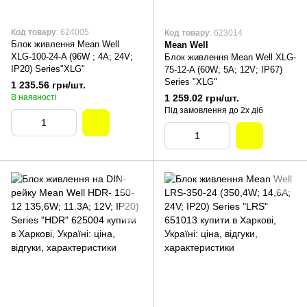
Код товару
: 624005
Код товару
: 623014
Блок живлення Mean Well
Mean Well
XLG-100-24-A (96W ; 4A; 24V;
Блок живлення Mean Well XLG-
IP20) Series"XLG"
75-12-A (60W; 5A; 12V; IP67)
Series "XLG"
1 235.56 грн/шт.
В наявності
1 259.02 грн/шт.
Під замовлення до 2х діб