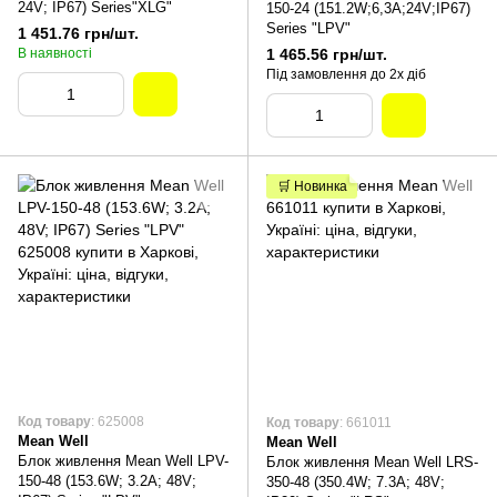
24V; IP67) Series"XLG"
150-24 (151.2W;6,3A;24V;IP67)
Series "LPV"
1 451.76 грн/шт.
В наявності
1 465.56 грн/шт.
Під замовлення до 2х діб
🛒 Новинка
Код товару
: 625008
Код товару
: 661011
Mean Well
Mean Well
Блок живлення Mean Well LPV-
Блок живлення Mean Well LRS-
150-48 (153.6W; 3.2A; 48V;
350-48 (350.4W; 7.3A; 48V;