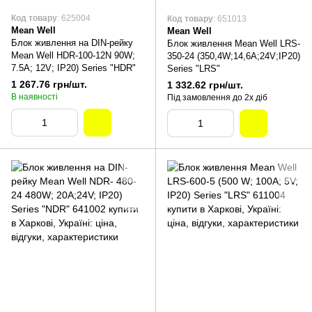
Код товару
: 625004
Код товару
: 651013
Mean Well
Mean Well
Блок живлення на DIN-рейку
Блок живлення Mean Well LRS-
Mean Well HDR-100-12N 90W;
350-24 (350,4W;14,6A;24V;IP20)
7.5A; 12V; IP20) Series "HDR"
Series "LRS"
1 267.76 грн/шт.
1 332.62 грн/шт.
В наявності
Під замовлення до 2х діб