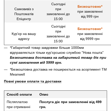
Сьогодні
Безкоштовно*
Самовивіз з
при
при замовленні
Поштоматів
замовленні до
від 999 грн
Епіцентр
15:00
Сьогодні
Безкоштовно*
при
Кур'єр на вашу
при замовленні
замовленні до
адресу
від 9999 грн
15:00
*Габаритний товар завдовжки більше 1000мм
відправляється тільки кур'єрською службою "Нова пошта"
Безкоштовна доставка на габаритний товар діє при
сумі замовлення від 5999 грн.
*Безкоштовна доставка не поширюється на асортимент ТМ
Meanwell
Повні умови оплати та доставки
Спосіб оплати
Опис
Післяплатою
Послуга діє при замовленні від 499
при отриманні
грн.