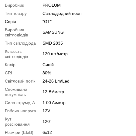
Виробник
PROLUM
Тип товару
Світлодіодний неон
Серія
"GT"
Виробник
SAMSUNG
світлодіодів
Тип світлодіода
SMD 2835
Кількість
120 шт./метр
світлодіодів
Колір
Синій
CRI
80%
Світловий потік
24-26 Lm\Led
Споживана
12 Вт\метр
потужність
Сила струму, А
1.00 A\метр
Робоча напруга
12V
Кут
120°
розсіювання
Розміри (ШхВ)
6х12