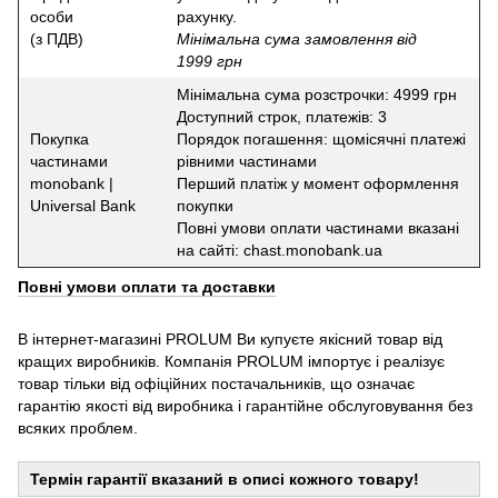
особи
рахунку.
(з ПДВ)
Мінімальна сума замовлення від
1999 грн
Мінімальна сума розстрочки: 4999 грн
Доступний строк, платежів: 3
Покупка
Порядок погашення: щомісячні платежі
частинами
рівними частинами
monobank |
Перший платіж у момент оформлення
Universal Bank
покупки
Повні умови оплати частинами вказані
на сайті: chast.monobank.ua
Повні умови оплати та доставки
В інтернет-магазині PROLUM Ви купуєте якісний товар від
кращих виробників. Компанія PROLUM імпортує і реалізує
товар тільки від офіційних постачальників, що означає
гарантію якості від виробника і гарантійне обслуговування без
всяких проблем.
Термін гарантії вказаний в описі кожного товару!