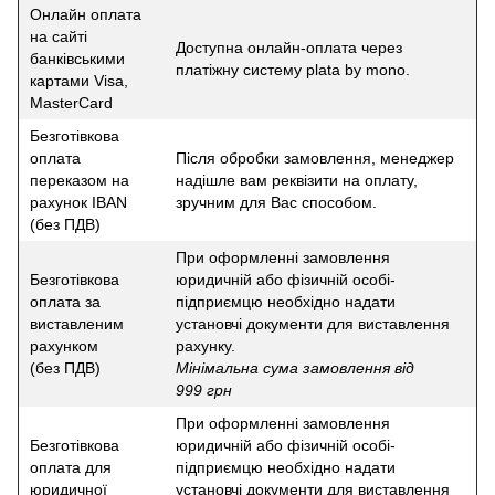
Онлайн оплата
на сайті
Доступна онлайн-оплата через
банківськими
платіжну систему plata by mono.
картами Visa,
MasterCard
Безготівкова
оплата
Після обробки замовлення, менеджер
переказом на
надішле вам реквізити на оплату,
рахунок IBAN
зручним для Вас способом.
(без ПДВ)
При оформленні замовлення
Безготівкова
юридичній або фізичній особі-
оплата за
підприємцю необхідно надати
виставленим
установчі документи для виставлення
рахунком
рахунку.
(без ПДВ)
Мінімальна сума замовлення від
999 грн
При оформленні замовлення
Безготівкова
юридичній або фізичній особі-
оплата для
підприємцю необхідно надати
юридичної
установчі документи для виставлення