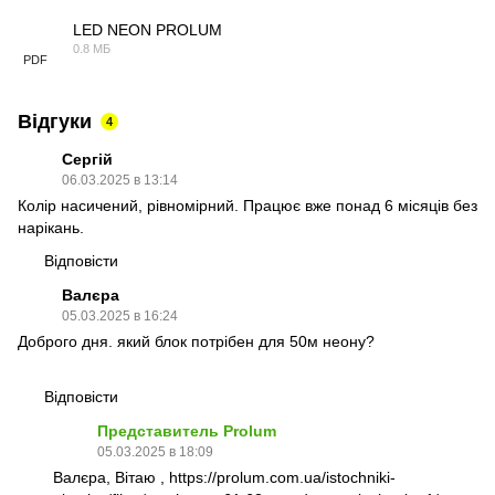
LED NEON PROLUM
0.8 МБ
PDF
Відгуки
4
Сергій
06.03.2025 в 13:14
Колір насичений, рівномірний. Працює вже понад 6 місяців без
нарікань.
Відповісти
Валєра
05.03.2025 в 16:24
Доброго дня. який блок потрібен для 50м неону?
Відповісти
Представитель Prolum
05.03.2025 в 18:09
Валєра, Вітаю ,
https://prolum.com.ua/istochniki-