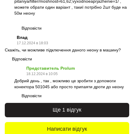
pitaniya/filter/moshnost=61,62;vyxodnoeaprjazhenie=1/
,
можете обрати один варіант , такиї потрібно 2шт буде на
50м неону
Відповісти
Влад
17.12.2024 в 18:03
Скажіть, чи можливе підключення даного неону в машину?
Відповісти
Представитель Prolum
18.12.2024 в 10:05
Добрий день , так , можливо це зробити з допомоги
конектора 501045 або просто припаяти дроти до неону
Відповісти
Ще 1 відгук
Написати відгук