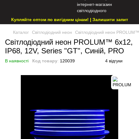
Купляйте оптом по вигідним цінам! | Залишити запит
Каталог
Світлодіодний неон
Світлодіодний неон PROLUM™ 6
Світлодіодний неон PROLUM™ 6x12,
IP68, 12V, Series "GT", Синій, PRO
В наявності
Код товару
:
120039
4 відгуки