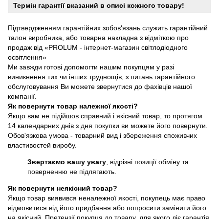
Термін гарантії вказаний в описі кожного товару!
Підтвердженням гарантійних зобов'язань служить гарантійний
талон виробника, або товарна накладна з відміткою про
продаж від «PROLUM - інтернет-магазин світлодіодного
освітлення»
Ми завжди готові допомогти нашим покупцям у разі
виникнення тих чи інших труднощів, з питань гарантійного
обслуговування Ви можете звернутися до фахівців нашої
компанії.
Як повернути товар належної якості?
Якщо вам не підійшов справний і якісний товар, то протягом
14 календарних днів з дня покупки ви можете його повернути.
Обов'язкова умова - товарний вид і збереження споживчих
властивостей виробу.
Звертаємо вашу увагу
, відрізні позиції обміну та
поверненню не підлягають.
Як повернути неякісний товар?
Якщо товар виявився неналежної якості, покупець має право
відмовитися від його придбання або попросити замінити його
на якісний. Претензії покупця до товару, для якого діє гарантія,