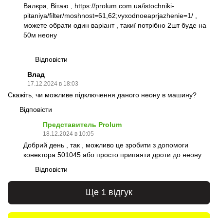
Валєра, Вітаю ,
https://prolum.com.ua/istochniki-
pitaniya/filter/moshnost=61,62;vyxodnoeaprjazhenie=1/
,
можете обрати один варіант , такиї потрібно 2шт буде на
50м неону
Відповісти
Влад
17.12.2024 в 18:03
Скажіть, чи можливе підключення даного неону в машину?
Відповісти
Представитель Prolum
18.12.2024 в 10:05
Добрий день , так , можливо це зробити з допомоги
конектора 501045 або просто припаяти дроти до неону
Відповісти
Ще 1 відгук