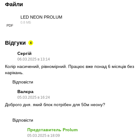
Файли
LED NEON PROLUM
0.8 МБ
PDF
Відгуки
4
Сергій
06.03.2025 в 13:14
Колір насичений, рівномірний. Працює вже понад 6 місяців без
нарікань.
Відповісти
Валєра
05.03.2025 в 16:24
Доброго дня. який блок потрібен для 50м неону?
Відповісти
Представитель Prolum
05.03.2025 в 18:09