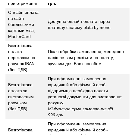
при отриманні
грн.
Онлайн оплата
на сайті
Доступна онлайн-оплата через
банківськими
платіжну систему plata by mono.
картами Visa,
MasterCard
Безготівкова
оплата
Після обробки замовлення, менеджер
переказом на
надішле вам реквізити на оплату,
рахунок IBAN
зручним для Вас способом.
(без ПДВ)
При оформленні замовлення
Безготівкова
юридичній або фізичній особі-
оплата за
підприємцю необхідно надати
виставленим
установчі документи для виставлення
рахунком
рахунку.
(без ПДВ)
Мінімальна сума замовлення від
999 грн
При оформленні замовлення
Безготівкова
юридичній або фізичній особі-