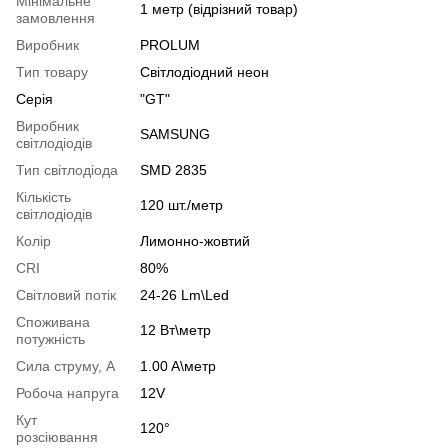
Мінімальне
1 метр (відрізний товар)
замовлення
Виробник
PROLUM
Тип товару
Світлодіодний неон
Серія
"GT"
Виробник
SAMSUNG
світлодіодів
Тип світлодіода
SMD 2835
Кількість
120 шт./метр
світлодіодів
Колір
Лимонно-жовтий
CRI
80%
Світловий потік
24-26 Lm\Led
Споживана
12 Вт\метр
потужність
Сила струму, А
1.00 A\метр
Робоча напруга
12V
Кут
120°
розсіювання