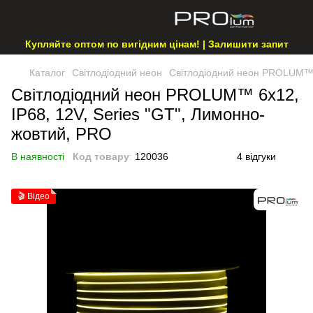
Купляйте оптом по вигідним цінам! | Залишити запит
Каталог
Світлодіодний неон
Світлодіодний неон PROLUM™ 6
Світлодіодний неон PROLUM™ 6x12,
IP68, 12V, Series "GT", Лимонно-
жовтий, PRO
В наявності
Код товару
:
120036
4 відгуки
🎬 Відео