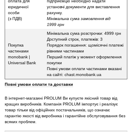
оплата для
підприємцю необхідно надати
юридичної
установчі документи для виставлення
особи
рахунку.
(з ПДВ)
Мінімальна сума замовлення від
1999 грн
Мінімальна сума розстрочки: 4999 грн
Доступний строк, платежів: 3
Покупка
Порядок погашення: щомісячні платежі
частинами
рівними частинами
monobank |
Перший платіж у момент оформлення
Universal Bank
покупки
Повні умови оплати частинами вказані
на сайті: chast.monobank.ua
Повні умови оплати та доставки
В інтернет-магазині PROLUM Ви купуєте якісний товар від
кращих виробників. Компанія PROLUM імпортує і реалізує
товар тільки від офіційних постачальників, що означає
гарантію якості від виробника і гарантійне обслуговування без
всяких проблем.