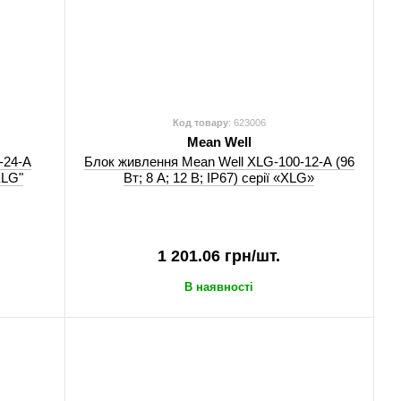
Код товару
: 623006
Mean Well
-24-A
Блок живлення Mean Well XLG-100-12-A (96
XLG"
Вт; 8 А; 12 В; IP67) серії «XLG»
1 201.06 грн/шт.
В наявності