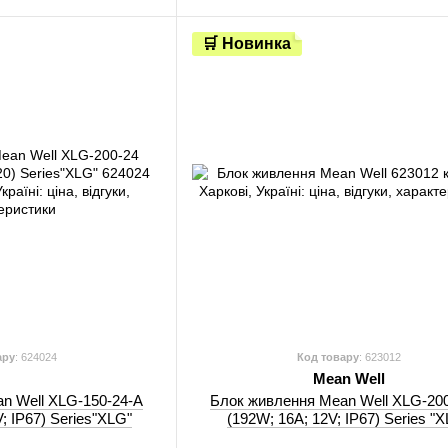
🛒 Новинка
ару
: 624024
Код товару
: 623012
Mean Well
n Well XLG-150-24-A
Блок живлення Mean Well XLG-20
V; IP67) Series"XLG"
(192W; 16A; 12V; IP67) Series "