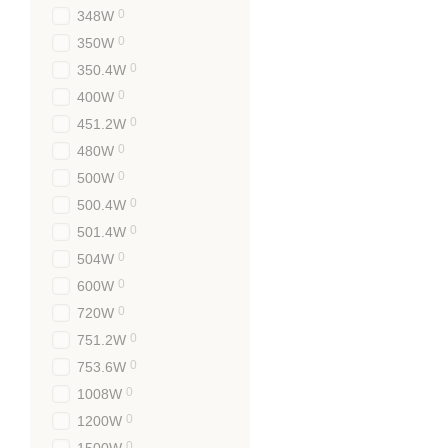
Додати запас 20-25%
0
348W
Вибрати блок живле
0
350W
0
350.4W
Перевірка напруги
0
400W
Важливо правильно піді
0
451.2W
варіанти:
0
480W
12В постійного струм
24В постійного струм
0
500W
5В постійного струм
0
500.4W
0
501.4W
Вибір ступеня зах
0
504W
Для різних умов експлуа
0
600W
IP20 – для сухих пр
0
720W
IP65 – для приміщен
0
751.2W
IP67 – для зовнішнь
0
753.6W
Джерела живлення XLG дл
0
1008W
ідеальним вибором для в
0
1200W
Придбання якісн
0
1500W