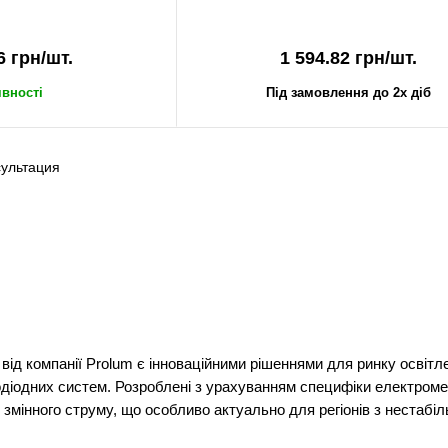
6 грн/шт.
1 594.82 грн/шт.
явності
Під замовлення до 2х діб
ід компанії Prolum є інноваційними рішеннями для ринку освітл
діодних систем. Розроблені з урахуванням специфіки електромер
В змінного струму, що особливо актуально для регіонів з нестаб