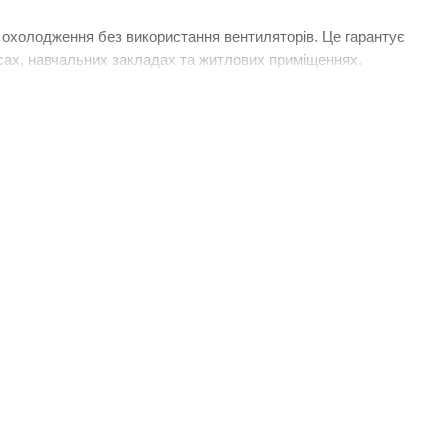
холодження без використання вентиляторів. Це гарантує 
сах, навчальних закладах та житлових приміщеннях.
рофесійних інсталяцій світлодіодного освітлення в різних 
ховувати декілька ключових параметрів системи 