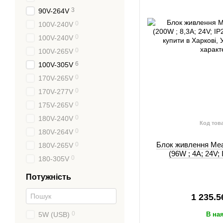
3
90V-264V
0
100V-240V
0
100V-240V
0
100V-265V
6
100V-305V
0
170V-265V
0
170V-277V
0
175V-265V
0
180V-240V
Код тов
0
180V-264V
Блок живлення Mea
0
180V-265V
(96W ; 4A; 24V;
0
180-305V
Потужність
1 235.5
0
5W (USB)
В на