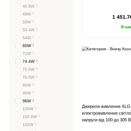
0
40.8W
0
48W
1 451.7
0
50W
В на
0
50.4W
0
54W
1
60W
0
72W
2
74.4W
0
75.6W
0
76.8W
0
80W
0
90W
2
96W
Джерела живлення XLG в
0
100W
електроживлення світло
0
100.8W
напруги від 100 до 305 
0
102W