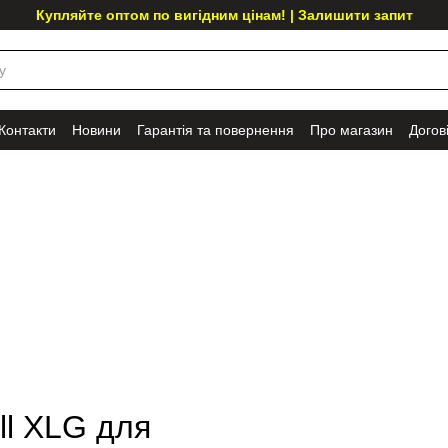
Купляйте оптом по вигідним цінам! | Залишити запит
Контакти
Новини
Гарантія та повернення
Про магазин
Догов
l XLG для