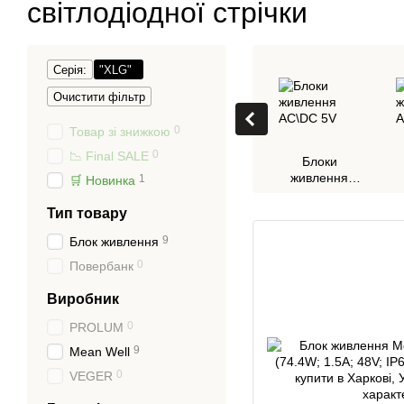
світлодіодної стрічки
Серія:
"XLG"
Очистити фільтр
0
Товар зі знижкою
0
📉 Final SALE
Блоки
живлення
1
🛒 Новинка
AC\DC 5V
Тип товару
9
Блок живлення
0
Повербанк
Виробник
0
PROLUM
9
Mean Well
0
VEGER