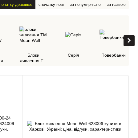
початку дешевше
спочатку нові
за популярністю
за назвою
Блоки
Cерія
Повербанки
ня
живлення ТМ
8V
Mean Well