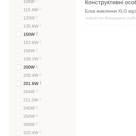
0
108W
Конструктивні осо
0
110.4W
Блок живлення XLG відз
0
120W
повністю безшумну робо
Висока надійність досяг
0
135.6W
Перевантажень по с
2
150W
Коротких замикань
0
153.6W
Перенапруги
0
156W
Перегріву
0
199.2W
Зниженої напруги ме
1
200W
Всі ці характеристики р
0
200.4W
умовах експлуатації.
1
201.6W
Вибір підходящо
0
204W
0
211.2W
Для правильного вибору
0
240W
освітлення. Компанія P
0
250W
Розрахунок потужн
0
300W
Визначити сумарну по
0
320.4W