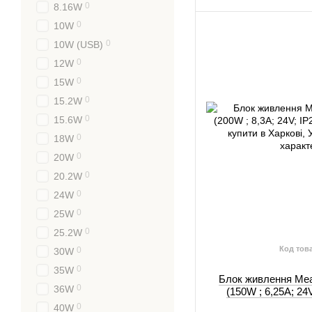
0
8.16W
0
10W
0
10W (USB)
0
12W
0
15W
0
15.2W
0
15.6W
0
18W
0
20W
0
20.2W
0
24W
0
25W
0
25.2W
Код тов
0
30W
0
35W
Блок живлення Mea
0
36W
(150W ; 6,25A; 24
0
40W