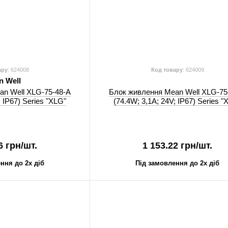
ару
: 624008
Код товару
: 624009
n Well
an Well XLG-75-48-A
Блок живлення Mean Well XLG-75
; IP67) Series "XLG"
(74.4W; 3,1A; 24V; IP67) Series "
6 грн/шт.
1 153.22 грн/шт.
ння до 2х діб
Під замовлення до 2х діб