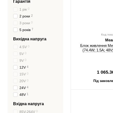
Гарантія
0
1 рік
2
2 роки
0
3 роки
7
5 років
Код тов
Вихідна напруга
Mea
Блок живлення Me
0
4.5V
(74.4W; 1.5A; 48V
0
5V
0
9V
4
12V
1 065.3
0
15V
0
20V
Під замовле
4
24V
1
48V
Вхідна напруга
0
85V-264V