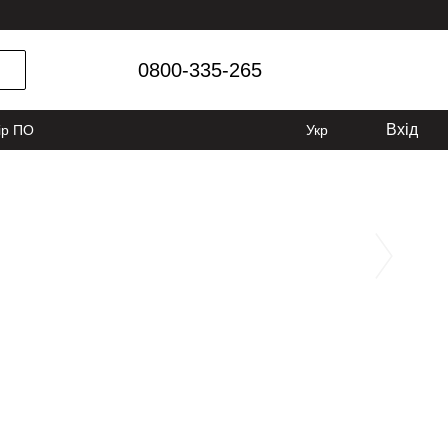
0800-335-265
Вхід
ір ПО
Укр