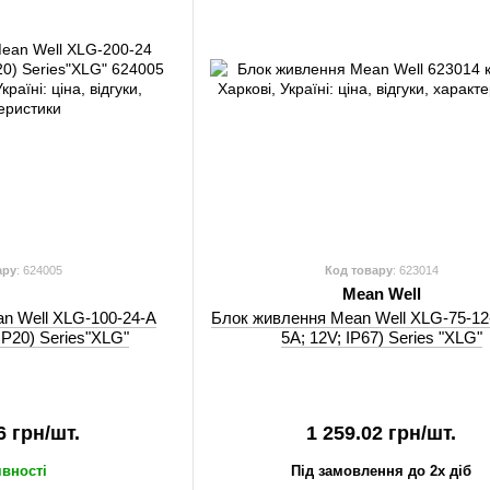
ару
: 624005
Код товару
: 623014
Mean Well
n Well XLG-100-24-A
Блок живлення Mean Well XLG-75-12
 IP20) Series"XLG"
5A; 12V; IP67) Series "XLG"
6 грн/шт.
1 259.02 грн/шт.
явності
Під замовлення до 2х діб