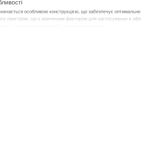
бливості
начається особливою конструкцією, що забезпечує оптимальне о
ту пристрою, що є критичним фактором для застосування в офі
ається завдяки комплексній системі захисту від:
труму
режі
облять джерела живлення від Prolum оптимальним рішенням для п
го джерела живлення
 джерела живлення XLG для світлодіодної стрічки необхідно вра
rolum рекомендує дотримуватися наступного алгоритму:
ості
тужність світлодіодної стрічки (Вт)