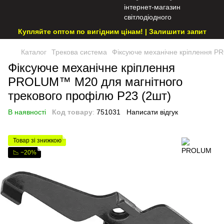
Купляйте оптом по вигідним цінам! | Залишити запит
Каталог
Трекова система
Фіксуюче механічне кріплення P
Фіксуюче механічне кріплення
PROLUM™ M20 для магнітного
трекового профілю P23 (2шт)
В наявності
Код товару
:
751031
Написати відгук
Товар зі знижкою
📉 −20%