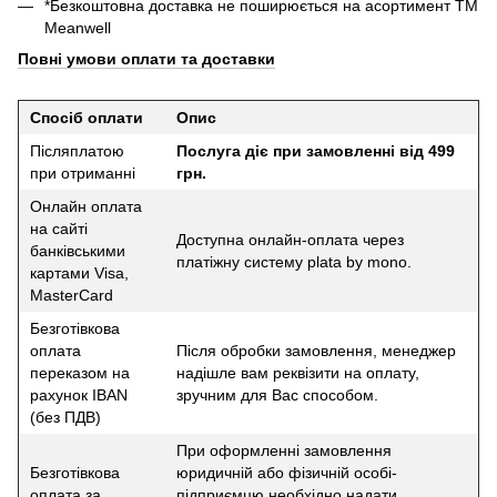
*Безкоштовна доставка не поширюється на асортимент ТМ
Meanwell
Повні умови оплати та доставки
Спосіб оплати
Опис
Післяплатою
Послуга діє при замовленні від 499
при отриманні
грн.
Онлайн оплата
на сайті
Доступна онлайн-оплата через
банківськими
платіжну систему plata by mono.
картами Visa,
MasterCard
Безготівкова
оплата
Після обробки замовлення, менеджер
переказом на
надішле вам реквізити на оплату,
рахунок IBAN
зручним для Вас способом.
(без ПДВ)
При оформленні замовлення
Безготівкова
юридичній або фізичній особі-
оплата за
підприємцю необхідно надати