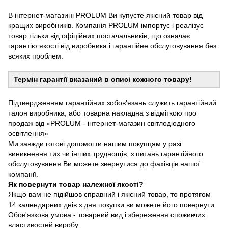
В інтернет-магазині PROLUM Ви купуєте якісний товар від
кращих виробників. Компанія PROLUM імпортує і реалізує
товар тільки від офіційних постачальників, що означає
гарантію якості від виробника і гарантійне обслуговування без
всяких проблем.
Термін гарантії вказаний в описі кожного товару!
Підтвердженням гарантійних зобов'язань служить гарантійний
талон виробника, або товарна накладна з відміткою про
продаж від «PROLUM - інтернет-магазин світлодіодного
освітлення»
Ми завжди готові допомогти нашим покупцям у разі
виникнення тих чи інших труднощів, з питань гарантійного
обслуговування Ви можете звернутися до фахівців нашої
компанії.
Як повернути товар належної якості?
Якщо вам не підійшов справний і якісний товар, то протягом
14 календарних днів з дня покупки ви можете його повернути.
Обов'язкова умова - товарний вид і збереження споживчих
властивостей виробу.