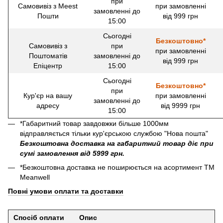
при
Самовивіз з Meest
при замовленні
замовленні до
Пошти
від 999 грн
15:00
Сьогодні
Безкоштовно*
Самовивіз з
при
при замовленні
Поштоматів
замовленні до
від 999 грн
Епіцентр
15:00
Сьогодні
Безкоштовно*
при
Кур'єр на вашу
при замовленні
замовленні до
адресу
від 9999 грн
15:00
*Габаритний товар завдовжки більше 1000мм
відправляється тільки кур'єрською службою "Нова пошта"
Безкоштовна доставка на габаритний товар діє при
сумі замовлення від 5999 грн.
*Безкоштовна доставка не поширюється на асортимент ТМ
Meanwell
Повні умови оплати та доставки
Спосіб оплати
Опис