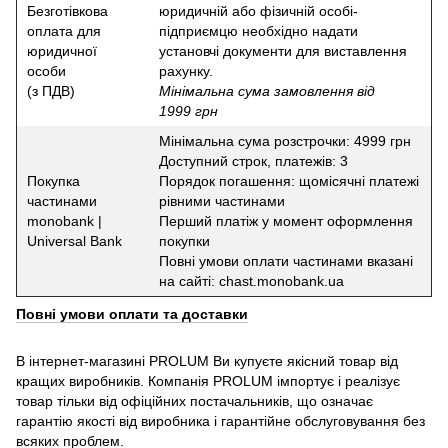
Безготівкова
юридичній або фізичній особі-
оплата для
підприємцю необхідно надати
юридичної
установчі документи для виставлення
особи
рахунку.
(з ПДВ)
Мінімальна сума замовлення від
1999 грн
Мінімальна сума розстрочки: 4999 грн
Доступний строк, платежів: 3
Покупка
Порядок погашення: щомісячні платежі
частинами
рівними частинами
monobank |
Перший платіж у момент оформлення
Universal Bank
покупки
Повні умови оплати частинами вказані
на сайті: chast.monobank.ua
Повні умови оплати та доставки
В інтернет-магазині PROLUM Ви купуєте якісний товар від
кращих виробників. Компанія PROLUM імпортує і реалізує
товар тільки від офіційних постачальників, що означає
гарантію якості від виробника і гарантійне обслуговування без
всяких проблем.