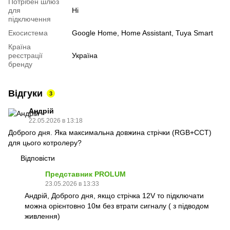
Потрібен шлюз
для
Ні
підключення
Екосистема
Google Home, Home Assistant, Tuya Smart
Країна
реєстрації
Україна
бренду
Відгуки
3
Андрій
22.05.2026 в 13:18
Доброго дня. Яка максимальна довжина стрічки (RGB+CCT)
для цього котролеру?
Відповісти
Представник PROLUM
23.05.2026 в 13:33
Андрій, Доброго дня, якщо стрічка 12V то підключати
можна орієнтовно 10м без втрати сигналу ( з підводом
живлення)