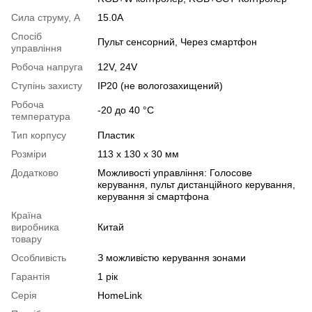
Сила струму, А
15.0А
Спосіб
Пульт сенсорний, Через смартфон
управління
Робоча напруга
12V, 24V
Ступінь захисту
IP20 (не вологозахищений)
Робоча
-20 до 40 °C
температура
Тип корпусу
Пластик
Розміри
113 х 130 х 30 мм
Додатково
Можливості управління: Голосове
керування, пульт дистанційного керування,
керування зі смартфона
Країна
виробника
Китай
товару
Особливість
З можливістю керування зонами
Гарантія
1 рік
Серія
HomeLink