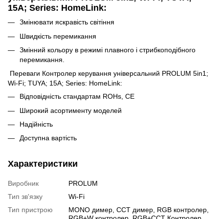
15A; Series: HomeLink:
Змінювати яскравість світіння
Швидкість перемикання
Змінний кольору в режимі плавного і стрибкоподібного
перемикання.
Переваги Контролер керування універсальний PROLUM 5in1;
Wi-Fi; TUYA; 15A; Series: HomeLink:
Відповідність стандартам ROHs, CE
Широкий асортименту моделей
Надійність
Доступна вартість
Характеристики
Виробник
PROLUM
Тип зв'язку
Wi-Fi
Тип пристрою
MONO димер, ССТ димер, RGB контролер,
RGB+W контролер, RGB+CCT Контролер