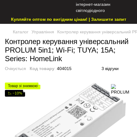
Купляйте оптом по вигідним цінам! | Залишити запит
Каталог
Управління
Контролер керування універсальний PR
Контролер керування універсальний
PROLUM 5in1; Wi-Fi; TUYA; 15A;
Series: HomeLink
Очікується
Код товару
:
404015
3 відгуки
Товар зі знижкою
📉 −10%