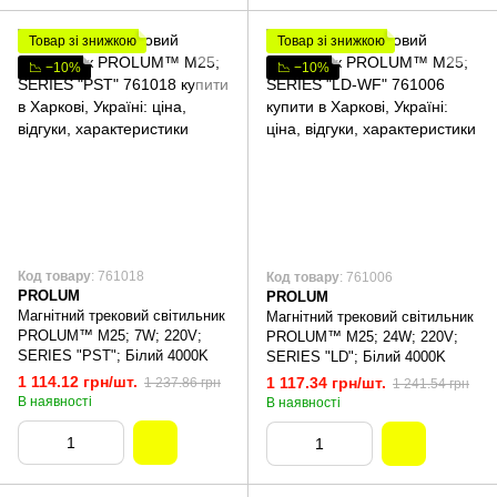
Товар зі знижкою
Товар зі знижкою
📉 −10%
📉 −10%
Код товару
: 761018
Код товару
: 761006
PROLUM
PROLUM
Магнітний трековий світильник
Магнітний трековий світильник
PROLUM™ M25; 7W; 220V;
PROLUM™ M25; 24W; 220V;
SERIES "PST"; Білий 4000K
SERIES "LD"; Білий 4000K
1 114.12 грн/шт.
1 117.34 грн/шт.
1 237.86 грн
1 241.54 грн
В наявності
В наявності