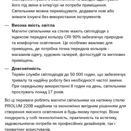
його під зміни в інтер'єрі чи потреби приміщення.
Світильники можна переміщувати, додавати нові або
знімати існуючі без використання інструментів.
Висока якість світла
Магнітні світильники на стелю мають світлодіоди з
індексом передачі кольору CRI 90% забезпечує природне
та комфортне освітлення. Це особливо важливо для
приміщень, де потрібна точна передача кольорів -
магазинів одягу, художніх галерей, фотостудій та житлових
приміщень.
Довговічність
Термін служби світлодіодів до 50 000 годин, що забезпечує
тривалу та надійну роботу без необхідності частої заміни.
При середньому використанні 8 годин на день, світильники
прослужать понад 17 років.
Всі ці переваги роблять магнітні світильники на натяжну стелю
PROLUM 220В надійним та економічно вигідним рішенням для
створення якісного освітлення в будь-якому просторі. Вони
поєднують у собі технологічність, практичність та естетику,
задовольняючи потреби як професійних дизайнерів, так і
приватних користувачів.