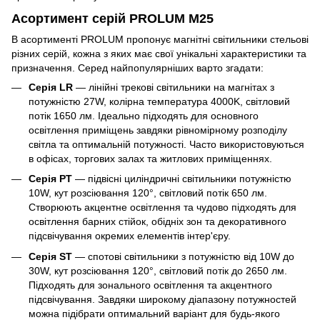
Асортимент серій PROLUM M25
В асортименті PROLUM пропонує магнітні світильники стельові
різних серій, кожна з яких має свої унікальні характеристики та
призначення. Серед найпопулярніших варто згадати:
Серія LR
— лінійні трекові світильники на магнітах з
потужністю 27W, колірна температура 4000K, світловий
потік 1650 лм. Ідеально підходять для основного
освітлення приміщень завдяки рівномірному розподілу
світла та оптимальній потужності. Часто використовуються
в офісах, торгових залах та житлових приміщеннях.
Серія PT
— підвісні циліндричні світильники потужністю
10W, кут розсіювання 120°, світловий потік 650 лм.
Створюють акцентне освітлення та чудово підходять для
освітлення барних стійок, обідніх зон та декоративного
підсвічування окремих елементів інтер'єру.
Серія ST
— спотові світильники з потужністю від 10W до
30W, кут розсіювання 120°, світловий потік до 2650 лм.
Підходять для зонального освітлення та акцентного
підсвічування. Завдяки широкому діапазону потужностей
можна підібрати оптимальний варіант для будь-якого