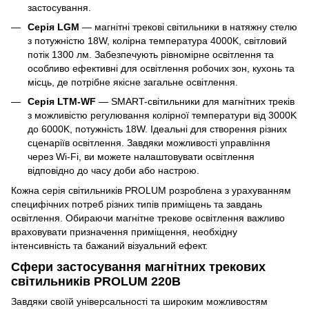
застосування.
Серія LGM
— магнітні трекові світильники в натяжну стелю
з потужністю 18W, колірна температура 4000K, світловий
потік 1300 лм. Забезпечують рівномірне освітлення та
особливо ефективні для освітлення робочих зон, кухонь та
місць, де потрібне якісне загальне освітлення.
Серія LTM-WF
— SMART-світильники для магнітних треків
з можливістю регулювання колірної температури від 3000K
до 6000K, потужність 18W. Ідеальні для створення різних
сценаріїв освітлення. Завдяки можливості управління
через Wi-Fi, ви можете налаштовувати освітлення
відповідно до часу доби або настрою.
Кожна серія світильників PROLUM розроблена з урахуванням
специфічних потреб різних типів приміщень та завдань
освітлення. Обираючи магнітне трекове освітлення важливо
враховувати призначення приміщення, необхідну
інтенсивність та бажаний візуальний ефект.
Сфери застосування магнітних трекових
світильників PROLUM 220В
Завдяки своїй універсальності та широким можливостям