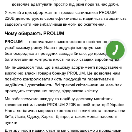
дозволяє адаптувати простір під різні події та час доби.
У кожній з цих сфер магнітні трекові світильники PROLUM
220В демонструють свою ефективність, надійність та здатність
задовольнити найвибагливіші вимоги до освітлення.
Чому обирають PROLUM
PROLUM
— постачальник високоякісного освітлення на
українському ринку. Наша продукція імпортується
безпосередньо з провідних заводів Китаю, де проходить
багатоетапний контроль якості на всіх стадіях виробництва.
Ми пишаємося тим, що в нашому асортименті представлені
виключно власні товари бренду PROLUM. Це дозволяє нам
повністю контролювати якість продукції та гарантувати її
надійність і довговічність. Всі трекові світильники на магнітах
проходить тестування перед відправкою клієнту.
Ми забезпечуємо швидку та надійну доставку магнітних
трекових світильників PROLUM 220В по всій території України.
Наша логістична мережа охоплює всі великі міста, включаючи
Київ, Львів, Одесу, Харків, Дніпро, а також менші населені
пункти.
Для зручності наших клієнтів ми співпрацюємо з провідними