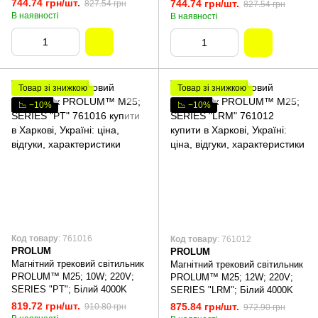
744.74 грн/шт.
744.74 грн/шт.
827.54 грн
827.54 грн
В наявності
В наявності
Товар зі знижкою
Товар зі знижкою
📉 −10%
📉 −10%
Код товару
: 761016
Код товару
: 761012
PROLUM
PROLUM
Магнітний трековий світильник
Магнітний трековий світильник
PROLUM™ M25; 10W; 220V;
PROLUM™ M25; 12W; 220V;
SERIES "PT"; Білий 4000K
SERIES "LRM"; Білий 4000K
819.72 грн/шт.
875.84 грн/шт.
910.80 грн
972.90 грн