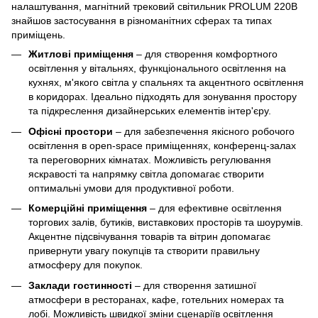
налаштування, магнітний трековий світильник PROLUM 220В
знайшов застосування в різноманітних сферах та типах
приміщень.
Житлові приміщення
– для створення комфортного
освітлення у вітальнях, функціонального освітлення на
кухнях, м'якого світла у спальнях та акцентного освітлення
в коридорах. Ідеально підходять для зонування простору
та підкреслення дизайнерських елементів інтер'єру.
Офісні простори
– для забезпечення якісного робочого
освітлення в open-space приміщеннях, конференц-залах
та переговорних кімнатах. Можливість регулювання
яскравості та напрямку світла допомагає створити
оптимальні умови для продуктивної роботи.
Комерційні приміщення
– для ефективне освітлення
торгових залів, бутиків, виставкових просторів та шоурумів.
Акцентне підсвічування товарів та вітрин допомагає
привернути увагу покупців та створити правильну
атмосферу для покупок.
Заклади гостинності
– для створення затишної
атмосфери в ресторанах, кафе, готельних номерах та
лобі. Можливість швидкої зміни сценаріїв освітлення