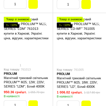
Товар зі знижкою
Товар зі знижкою
📉 −10%
📉 −10%
1
Код товару
: 761013
Код товару
: 761005
PROLUM
PROLUM
Магнітний трековий світильник
Магнітний трековий світильник
PROLUM™ M25; 12W; 220V;
PROLUM™ M25; 18W; 220V;
SERIES "LDM"; Білий 4000K
SERIES "LD"; Білий 4000K
950.36 грн/шт.
1 006.02 грн/шт.
1 055.70 грн
1 117.80 грн
В наявності
В наявності