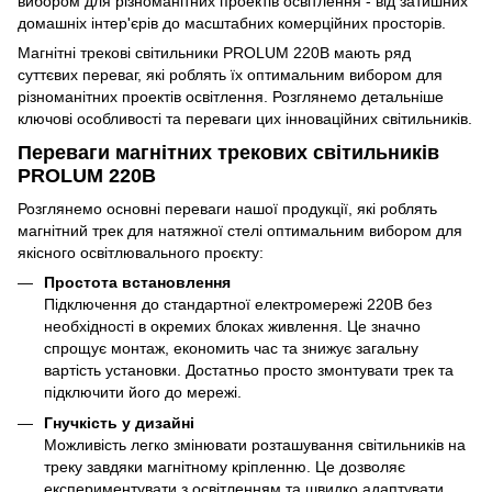
вибором для різноманітних проектів освітлення - від затишних
домашніх інтер'єрів до масштабних комерційних просторів.
Магнітні трекові світильники PROLUM 220В мають ряд
суттєвих переваг, які роблять їх оптимальним вибором для
різноманітних проектів освітлення. Розглянемо детальніше
ключові особливості та переваги цих інноваційних світильників.
Переваги магнітних трекових світильників
PROLUM 220В
Розглянемо основні переваги нашої продукції, які роблять
магнітний трек для натяжної стелі оптимальним вибором для
якісного освітлювального проєкту:
Простота встановлення
Підключення до стандартної електромережі 220В без
необхідності в окремих блоках живлення. Це значно
спрощує монтаж, економить час та знижує загальну
вартість установки. Достатньо просто змонтувати трек та
підключити його до мережі.
Гнучкість у дизайні
Можливість легко змінювати розташування світильників на
треку завдяки магнітному кріпленню. Це дозволяє
експериментувати з освітленням та швидко адаптувати