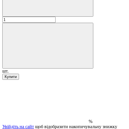
шт.
Купити
%
Увійдіть на сайт
щоб відобразити накопичувальну знижку