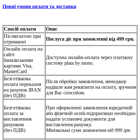
Повні умови оплати та доставки
Спосіб оплати
Опис
Післяплатою при
Послуга діє при замовленні від 499 грн.
отриманні
Онлайн оплата на
сайті
Доступна онлайн-оплата через платіжну
банківськими
систему plata by mono.
картами Visa,
MasterCard
Безготівкова
Після обробки замовлення, менеджер
оплата переказом
надішле вам реквізити на оплату, зручним
на рахунок IBAN
для Вас способом.
(без ПДВ)
Безготівкова
При оформленні замовлення юридичній
оплата за
або фізичній особі-підприємцю необхідно
виставленим
надати установчі документи для
рахунком
виставлення рахунку.
(без ПДВ)
Мінімальна сума замовлення від 999 грн