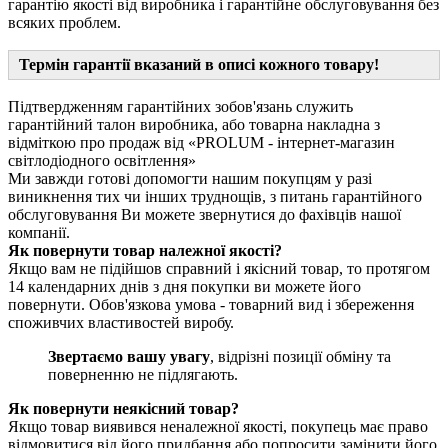
гарантію якості від виробника і гарантійне обслуговування без
всяких проблем.
Термін гарантії вказаний в описі кожного товару!
Підтвердженням гарантійних зобов'язань служить
гарантійний талон виробника, або товарна накладна з
відміткою про продаж від «PROLUM - інтернет-магазин
світлодіодного освітлення»
Ми завжди готові допомогти нашим покупцям у разі
виникнення тих чи інших труднощів, з питань гарантійного
обслуговування Ви можете звернутися до фахівців нашої
компанії.
Як повернути товар належної якості?
Якщо вам не підійшов справний і якісний товар, то протягом
14 календарних днів з дня покупки ви можете його
повернути. Обов'язкова умова - товарний вид і збереження
споживчих властивостей виробу.
Звертаємо вашу увагу
, відрізні позиції обміну та
поверненню не підлягають.
Як повернути неякісний товар?
Якщо товар виявився неналежної якості, покупець має право
відмовитися від його придбання або попросити замінити його