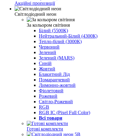
Акційні пропозиції
Світлодіодний неон
За кольором світіння
Білий (5500К)
Нейтральний-Білий (4300К)
Тепло-білий (3000К)
Червоний
Зелений
Зелений (MARS)
Синій
Жовтий
Блакитний Лід
Помаранчевий
Лимонно-жовтий
Фіолетовий
Рожевий
Світло-Рожевий
RGB
RGB IC (Pixel Full Color)
Всі товари
Готові комплекти