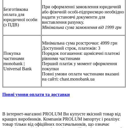
При оформленні замовлення юридичній
Безготівкова
або фізичній особі-підприємцю необхідно
оплата для
надати установчі документи для
юридичної особи
виставлення рахунку.
(з ПДВ)
Мінімальна сума замовлення від 1999 грн
Мінімальна сума розстрочки: 4999 грн
Доступний строк, платежів: 3
Покупка
Порядок погашення: щомісячні платежі
частинами
рівними частинами
monobank |
Перший платіж у момент оформлення
Universal Bank
покупки
Повні умови оплати частинами вказані
на сайті: chast.monobank.ua
Повні умови оплати та доставки
В інтернет-магазині PROLUM Ви купуєте якісний товар від
кращих виробників. Компанія PROLUM імпортує і реалізує
товар тільки від офіційних постачальників, що означає