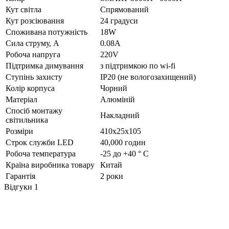
Кут світла
Спрямований
Кут розсіювання
24 градуси
Споживана потужність
18W
Сила струму, А
0.08А
Робоча напруга
220V
Підтримка димування
з підтримкою по wi-fi
Ступінь захисту
IP20 (не вологозахищений)
Колір корпуса
Чорний
Матеріал
Алюміній
Спосіб монтажу
Накладний
світильника
Розміри
410х25х105
Строк служби LED
40,000 годин
Робоча температура
-25 до +40 ° С
Країна виробника товару
Китай
Гарантія
2 роки
Відгуки
1