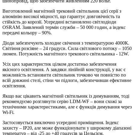
шинопровід, щоб забезпечити живленням 220 вольт.
Виготовлений магнітний трековий світильник цієї серії з
алюмінію високої міцності, що гарантує довговічність та
стійкість до корозії. Усередині встановлено світлодіоди
OSRAM. Заявлений термін служби – 50 000 годин, а індекс
передачі кольору – 90%.
Діоди забезпечують холодне свічення з температурою 4000К.
Світіння розсіяне – 24 градуси. Сила світлового потоку – 1050
люмен. Потужність магнітного трекового світильника - 12W.
Усіх цих характеристик цілком достатньо забезпечення
якісного освітлення. А завдяки лінійній конструкції, у вас є
можливість встановити світильник точково чи повністю по
всій довжині стелі, стіни чи підлоги, забезпечивши ефективне
освітлення.
Якщо вас цікавить магнітний світильник із димуванням, тоді
рекомендуємо розглянути серію LDM-WF – вони схожі за
технічними характеристиками, але є функція димування через
Wi-Fi.
Застосовується виключно усередині приміщення. Індекс
захисту – IP20, але може функціонувати у широкому діапазоні
температур – від -25 до +40 градусів за Цельсієм.