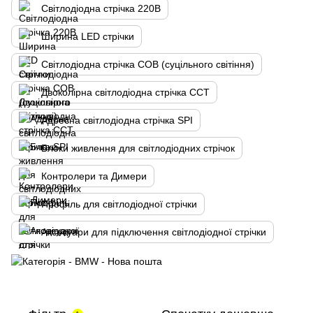
Світлодіодна стрічка 220В
Ширина LED стрічки
Світлодіодна стрічка COB (суцільного світіння)
Двоколірна cвітлодіодна стрічка CCT
Адресна світлодіодна стрічка SPI
Блоки живлення для світлодіодних стрічок
Контролери та Димери
Профіль для світлодіодної стрічки
Аксесуари для підключення світлодіодної стрічки