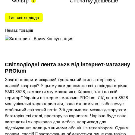
Фільтр
Спочатку дешевше
1
Тип світлодіода
Немає товарів
Світлодіодні лента 3528 від інтернет-магазину
PROlum
Хочете створити яскравий і унікальний стиль інтер'єру у
власній квартирі? У цьому вам допоможе світлодіодна стрічка
SMD 3528, замовити яку можна як в Харкові, так і по всій
території України в інтернет-магазині PROlum. ЛІД лента 3528
має унікальні характеристики, вона економічна і забезпечує
стабільний світловий потік. З її допомогою можна декорувати
багаторівневі стелі, простору за карнизом. Чарівно буде вона
виглядати і як прикраса для меблів, наприклад для
підсвічування полиць з книгами або ніші з телевізором. Одним
словом, спосіб її застосування обмежується лише фантазією