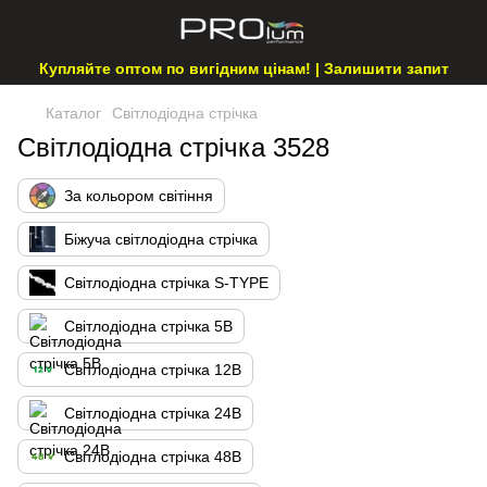
Купляйте оптом по вигідним цінам! | Залишити запит
Каталог
Світлодіодна стрічка
Світлодіодна стрічка 3528
За кольором світіння
Біжуча світлодіодна стрічка
Світлодіодна стрічка S-TYPE
Світлодіодна стрічка 5В
Світлодіодна стрічка 12В
Світлодіодна стрічка 24В
Світлодіодна стрічка 48В