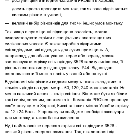
доступні ціни в інтернет-магазині PROlum в Харкові;
досить просто проводити монтаж, так як вона відрізняється
високим рівнем гнучкості;
великий вибір різновидів для тих чи інших умов монтажу.
Так, якщо в приміщенні підвищена вологість, можна
використовувати стрічки в спеціальних влагозащитних
силіконових чохлах. Є також вироби з відкритими
світлодіодами, які підходять для сухих приміщень. А,
наприклад, для облаштування терас або веранд можна
застосовувати стрічку світлодіодну 3528 залиту силіконом, її
рівень вологозахисту відповідає класу IP44. Відповідно,
встановлювати її можна навіть у ванній або на кухні.
Відмінності між різними видами можуть також складатися в
кількість діодів на один метр - 60, 120, 240 монокристалів. Не
менш важливий аспект - колір світіння. Він може бути як білим,
так і синім, зеленим, жовтим та ін. Компанія PROlum пропонує
своїм покупцям в Харкові, Києві та інших містах України стрічку
на 12 і 24 Вольт. У продажу ви знайдете необхідні аксесуари
для монтажу, а також блоки живлення.
Ну, і найголовніше перевага стрічки світлодіодним 3528 -
низький рівень енергоспоживання. Так, в залежності від