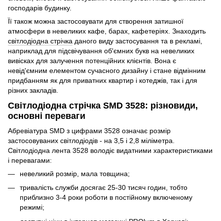
господарів будинку.
Її також можна застосовувати для створення затишної
атмосфери в невеликих кафе, барах, кафетеріях. Знаходить
світлодіодна стрічка
даного виду застосування та в рекламі,
наприклад для підсвічування об'ємних букв на невеликих
вивісках для залучення потенційних клієнтів. Вона є
невід'ємним елементом сучасного дизайну і стане відмінним
придбанням як для приватних квартир і котеджів, так і для
різних закладів.
Світлодіодна стрічка SMD 3528: різновиди,
основні переваги
Абревіатура SMD з цифрами 3528 означає розмір
застосовуваних світлодіодів - на 3,5 і 2,8 міліметра.
Світлодіодна лента 3528 володіє видатними характеристиками
і перевагами:
невеликий розмір, мала товщина;
тривалість служби досягає 25-30 тисяч годин, тобто
приблизно 3-4 роки роботи в постійному включеному
режимі;